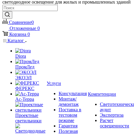
светодиодное освещение для жилых и промышленных зданий
Сравнение
0
Отложенные
0
Корзина
0
Каталог
Diora
ПромЛед
ЭКОЭЛ
Услуги
ФЕРЕКС
Консультация
Компетенции
Монтаж/
Ас-Терра
демонтаж
Светотехническ
Поставка в
аудит
тестовом
Экспертиза
Проектные
режиме
Расчет
светильники
Гарантия
освещенности
Полезная