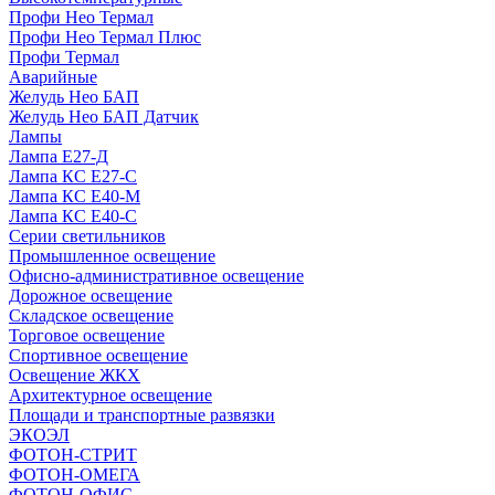
Профи Нео Термал
Профи Нео Термал Плюс
Профи Термал
Аварийные
Желудь Нео БАП
Желудь Нео БАП Датчик
Лампы
Лампа Е27-Д
Лампа КС Е27-С
Лампа КС Е40-М
Лампа КС Е40-С
Серии светильников
Промышленное освещение
Офисно-административное освещение
Дорожное освещение
Складское освещение
Торговое освещение
Спортивное освещение
Освещение ЖКХ
Архитектурное освещение
Площади и транспортные развязки
ЭКОЭЛ
ФОТОН-СТРИТ
ФОТОН-ОМЕГА
ФОТОН-ОФИС