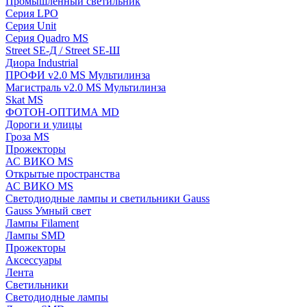
Промышленный светильник
Серия LPO
Серия Unit
Серия Quadro MS
Street SE-Д / Street SE-Ш
Диора Industrial
ПРОФИ v2.0 MS Мультилинза
Магистраль v2.0 MS Мультилинза
Skat MS
ФОТОН-ОПТИМА MD
Дороги и улицы
Гроза MS
Прожекторы
АС ВИКО MS
Открытые пространства
АС ВИКО MS
Светодиодные лампы и светильники Gauss
Gauss Умный свет
Лампы Filament
Лампы SMD
Прожекторы
Аксессуары
Лента
Светильники
Светодиодные лампы