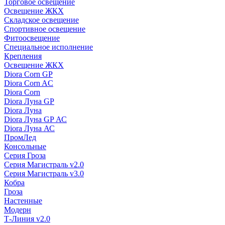
Торговое освещение
Освещение ЖКХ
Складское освещение
Спортивное освещение
Фитоосвещение
Специальное исполнение
Крепления
Освещение ЖКХ
Diora Corn GP
Diora Corn AC
Diora Corn
Diora Луна GP
Diora Луна
Diora Луна GP АС
Diora Луна АС
ПромЛед
Консольные
Серия Гроза
Серия Магистраль v2.0
Серия Магистраль v3.0
Кобра
Гроза
Настенные
Модерн
Т-Линия v2.0