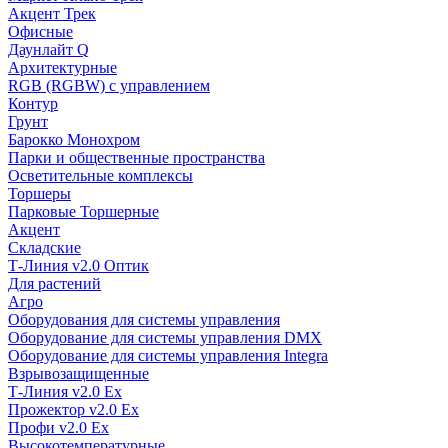
Акцент Трек
Офисные
Даунлайт Q
Архитектурные
RGB (RGBW) с управлением
Контур
Грунт
Барокко Монохром
Парки и общественные пространства
Осветительные комплексы
Торшеры
Парковые Торшерные
Акцент
Складские
Т-Линия v2.0 Оптик
Для растений
Агро
Оборудования для системы управления
Оборудование для системы управления DMX
Оборудование для системы управления Integra
Взрывозащищенные
Т-Линия v2.0 Ex
Прожектор v2.0 Ex
Профи v2.0 Ex
Высокотемпературные