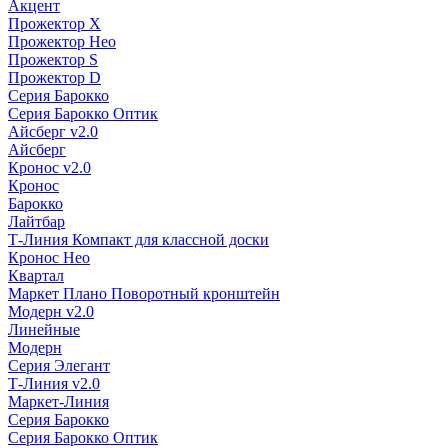
Акцент
Прожектор X
Прожектор Нео
Прожектор S
Прожектор D
Серия Барокко
Серия Барокко Оптик
Айсберг v2.0
Айсберг
Кронос v2.0
Кронос
Барокко
Лайтбар
Т-Линия Компакт для классной доски
Кронос Нео
Квартал
Маркет Плано Поворотный кронштейн
Модерн v2.0
Линейные
Модерн
Серия Элегант
Т-Линия v2.0
Маркет-Линия
Серия Барокко
Серия Барокко Оптик