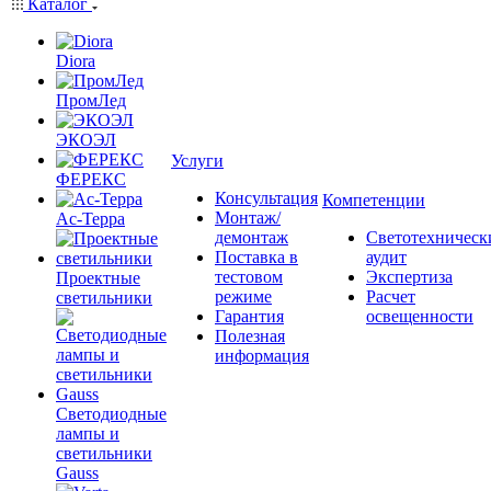
Каталог
Diora
ПромЛед
ЭКОЭЛ
Услуги
ФЕРЕКС
Консультация
Компетенции
Монтаж/
Ас-Терра
демонтаж
Светотехническ
Поставка в
аудит
тестовом
Экспертиза
Проектные
режиме
Расчет
светильники
Гарантия
освещенности
Полезная
информация
Светодиодные
лампы и
светильники
Gauss