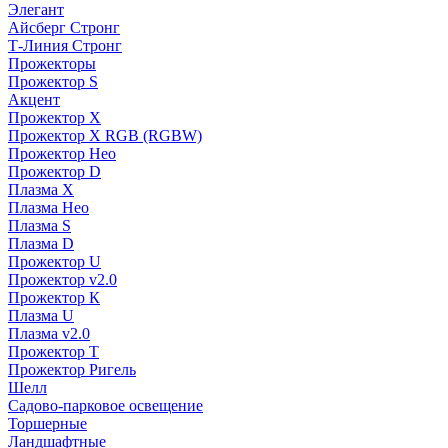
Элегант
Айсберг Стронг
Т-Линия Стронг
Прожекторы
Прожектор S
Акцент
Прожектор X
Прожектор Х RGB (RGBW)
Прожектор Нео
Прожектор D
Плазма X
Плазма Нео
Плазма S
Плазма D
Прожектор U
Прожектор v2.0
Прожектор К
Плазма U
Плазма v2.0
Прожектор Т
Прожектор Ригель
Шелл
Садово-парковое освещение
Торшерные
Ландшафтные