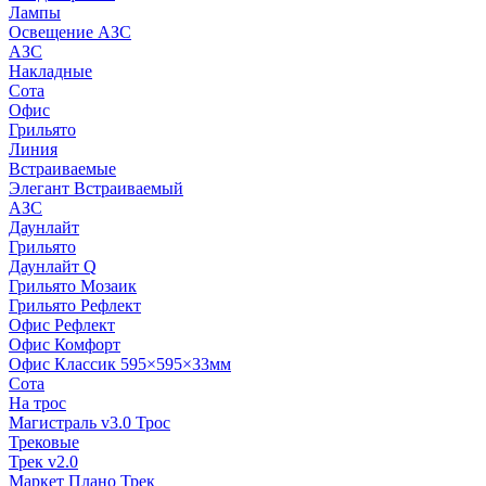
Лампы
Освещение АЗС
АЗС
Накладные
Сота
Офис
Грильято
Линия
Встраиваемые
Элегант Встраиваемый
АЗС
Даунлайт
Грильято
Даунлайт Q
Грильято Мозаик
Грильято Рефлект
Офис Рефлект
Офис Комфорт
Офис Классик 595×595×33мм
Сота
На трос
Магистраль v3.0 Трос
Трековые
Трек v2.0
Маркет Плано Трек