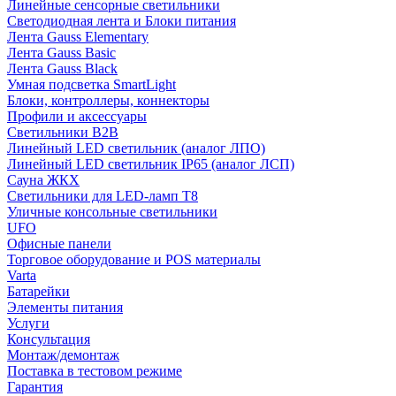
Линейные сенсорные светильники
Светодиодная лента и Блоки питания
Лента Gauss Elementary
Лента Gauss Basic
Лента Gauss Black
Умная подсветка SmartLight
Блоки, контроллеры, коннекторы
Профили и аксессуары
Светильники B2B
Линейный LED светильник (аналог ЛПО)
Линейный LED светильник IP65 (аналог ЛСП)
Сауна ЖКХ
Светильники для LED-ламп T8
Уличные консольные светильники
UFO
Офисные панели
Торговое оборудование и POS материалы
Varta
Батарейки
Элементы питания
Услуги
Консультация
Монтаж/демонтаж
Поставка в тестовом режиме
Гарантия