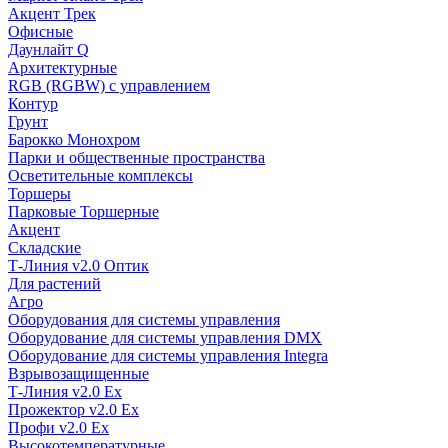
Акцент Трек
Офисные
Даунлайт Q
Архитектурные
RGB (RGBW) с управлением
Контур
Грунт
Барокко Монохром
Парки и общественные пространства
Осветительные комплексы
Торшеры
Парковые Торшерные
Акцент
Складские
Т-Линия v2.0 Оптик
Для растений
Агро
Оборудования для системы управления
Оборудование для системы управления DMX
Оборудование для системы управления Integra
Взрывозащищенные
Т-Линия v2.0 Ex
Прожектор v2.0 Ex
Профи v2.0 Ex
Высокотемпературные