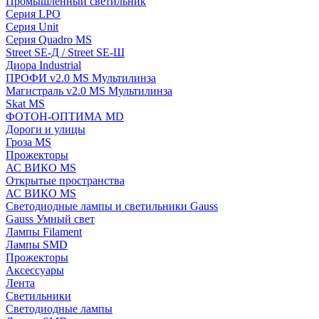
Промышленный светильник
Серия LPO
Серия Unit
Серия Quadro MS
Street SE-Д / Street SE-Ш
Диора Industrial
ПРОФИ v2.0 MS Мультилинза
Магистраль v2.0 MS Мультилинза
Skat MS
ФОТОН-ОПТИМА MD
Дороги и улицы
Гроза MS
Прожекторы
АС ВИКО MS
Открытые пространства
АС ВИКО MS
Светодиодные лампы и светильники Gauss
Gauss Умный свет
Лампы Filament
Лампы SMD
Прожекторы
Аксессуары
Лента
Светильники
Светодиодные лампы