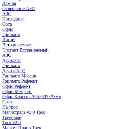
Лампы
Освещение АЗС
АЗС
Накладные
Сота
Офис
Грильято
Линия
Встраиваемые
Элегант Встраиваемый
АЗС
Даунлайт
Грильято
Даунлайт Q
Грильято Мозаик
Грильято Рефлект
Офис Рефлект
Офис Комфорт
Офис Классик 595×595×33мм
Сота
На трос
Магистраль v3.0 Трос
Трековые
Трек v2.0
Маркет Плано Трек