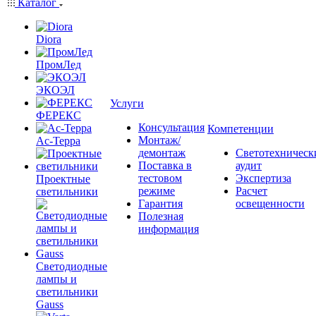
Каталог
Diora
ПромЛед
ЭКОЭЛ
Услуги
ФЕРЕКС
Консультация
Компетенции
Монтаж/
Ас-Терра
демонтаж
Светотехническ
Поставка в
аудит
тестовом
Экспертиза
Проектные
режиме
Расчет
светильники
Гарантия
освещенности
Полезная
информация
Светодиодные
лампы и
светильники
Gauss