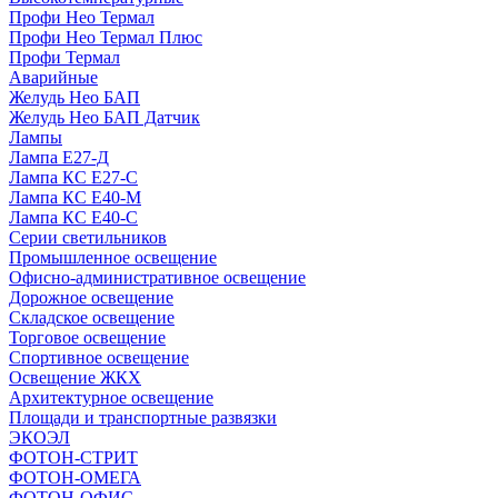
Профи Нео Термал
Профи Нео Термал Плюс
Профи Термал
Аварийные
Желудь Нео БАП
Желудь Нео БАП Датчик
Лампы
Лампа Е27-Д
Лампа КС Е27-С
Лампа КС Е40-М
Лампа КС Е40-С
Серии светильников
Промышленное освещение
Офисно-административное освещение
Дорожное освещение
Складское освещение
Торговое освещение
Спортивное освещение
Освещение ЖКХ
Архитектурное освещение
Площади и транспортные развязки
ЭКОЭЛ
ФОТОН-СТРИТ
ФОТОН-ОМЕГА
ФОТОН-ОФИС