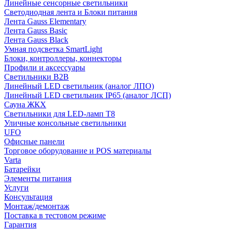
Линейные сенсорные светильники
Светодиодная лента и Блоки питания
Лента Gauss Elementary
Лента Gauss Basic
Лента Gauss Black
Умная подсветка SmartLight
Блоки, контроллеры, коннекторы
Профили и аксессуары
Светильники B2B
Линейный LED светильник (аналог ЛПО)
Линейный LED светильник IP65 (аналог ЛСП)
Сауна ЖКХ
Светильники для LED-ламп T8
Уличные консольные светильники
UFO
Офисные панели
Торговое оборудование и POS материалы
Varta
Батарейки
Элементы питания
Услуги
Консультация
Монтаж/демонтаж
Поставка в тестовом режиме
Гарантия