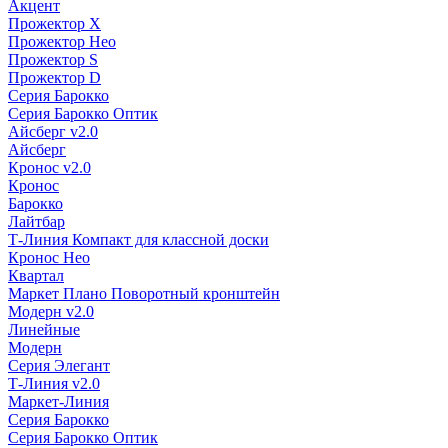
Акцент
Прожектор X
Прожектор Нео
Прожектор S
Прожектор D
Серия Барокко
Серия Барокко Оптик
Айсберг v2.0
Айсберг
Кронос v2.0
Кронос
Барокко
Лайтбар
Т-Линия Компакт для классной доски
Кронос Нео
Квартал
Маркет Плано Поворотный кронштейн
Модерн v2.0
Линейные
Модерн
Серия Элегант
Т-Линия v2.0
Маркет-Линия
Серия Барокко
Серия Барокко Оптик