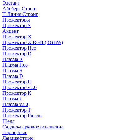
Элегант
Айсберг Стронг
Т-Линия Стронг
Прожекторы
Прожектор S
Акцент
Прожектор X
Прожектор Х RGB (RGBW)
Прожектор Нео
Прожектор D
Плазма X
Плазма Нео
Плазма S
Плазма D
Прожектор U
Прожектор v2.0
Прожектор К
Плазма U
Плазма v2.0
Прожектор Т
Прожектор Ригель
Шелл
Садово-парковое освещение
Торшерные
Ландшафтные