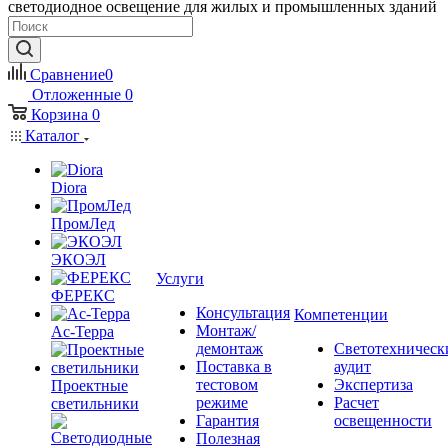
светодиодное освещение для жилых и промышленных зданий
Сравнение
0
Отложенные
0
Корзина
0
Каталог
Diora
ПромЛед
ЭКОЭЛ
Услуги
ФЕРЕКС
Консультация
Компетенции
Монтаж/
Ас-Терра
демонтаж
Светотехническ
Поставка в
аудит
тестовом
Экспертиза
Проектные
режиме
Расчет
светильники
Гарантия
освещенности
Полезная