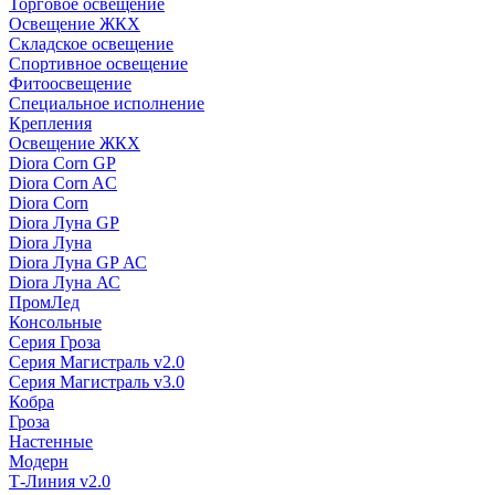
Торговое освещение
Освещение ЖКХ
Складское освещение
Спортивное освещение
Фитоосвещение
Специальное исполнение
Крепления
Освещение ЖКХ
Diora Corn GP
Diora Corn AC
Diora Corn
Diora Луна GP
Diora Луна
Diora Луна GP АС
Diora Луна АС
ПромЛед
Консольные
Серия Гроза
Серия Магистраль v2.0
Серия Магистраль v3.0
Кобра
Гроза
Настенные
Модерн
Т-Линия v2.0