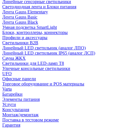
Линейные сенсорные светильники
Светодиодная лента и Блоки питания
Лента Gauss Elementary
Лента Gauss Basic
Лента Gauss Black
Умная подсветка SmartLight
Блоки, контроллеры, коннекторы
Профили и аксессуары
Светильники B2B
Линейный LED светильник (аналог ЛПО)
Линейный LED светильник IP65 (аналог ЛСП)
Сауна ЖКХ
Светильники для LED-ламп T8
Уличные консольные светильники
UFO
Офисные панели
Торговое оборудование и POS материалы
Varta
Батарейки
Элементы питания
Услуги
Консультация
Монтаж/демонтаж
Поставка в тестовом режиме
Гарантия