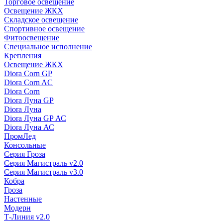
Торговое освещение
Освещение ЖКХ
Складское освещение
Спортивное освещение
Фитоосвещение
Специальное исполнение
Крепления
Освещение ЖКХ
Diora Corn GP
Diora Corn AC
Diora Corn
Diora Луна GP
Diora Луна
Diora Луна GP АС
Diora Луна АС
ПромЛед
Консольные
Серия Гроза
Серия Магистраль v2.0
Серия Магистраль v3.0
Кобра
Гроза
Настенные
Модерн
Т-Линия v2.0