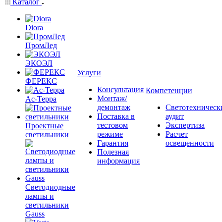
Каталог
Diora
ПромЛед
ЭКОЭЛ
Услуги
ФЕРЕКС
Консультация
Компетенции
Монтаж/
Ас-Терра
демонтаж
Светотехническ
Поставка в
аудит
тестовом
Экспертиза
Проектные
режиме
Расчет
светильники
Гарантия
освещенности
Полезная
информация
Светодиодные
лампы и
светильники
Gauss