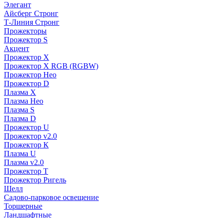
Элегант
Айсберг Стронг
Т-Линия Стронг
Прожекторы
Прожектор S
Акцент
Прожектор X
Прожектор Х RGB (RGBW)
Прожектор Нео
Прожектор D
Плазма X
Плазма Нео
Плазма S
Плазма D
Прожектор U
Прожектор v2.0
Прожектор К
Плазма U
Плазма v2.0
Прожектор Т
Прожектор Ригель
Шелл
Садово-парковое освещение
Торшерные
Ландшафтные