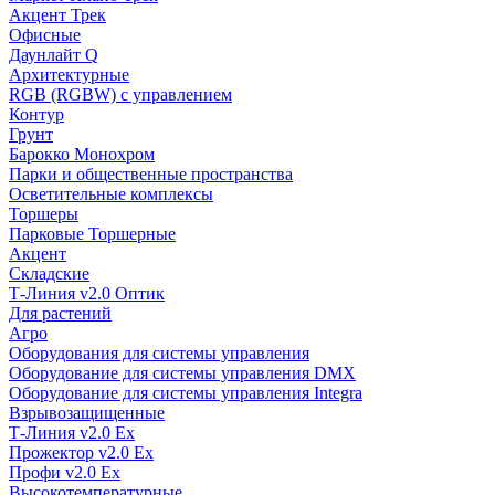
Акцент Трек
Офисные
Даунлайт Q
Архитектурные
RGB (RGBW) с управлением
Контур
Грунт
Барокко Монохром
Парки и общественные пространства
Осветительные комплексы
Торшеры
Парковые Торшерные
Акцент
Складские
Т-Линия v2.0 Оптик
Для растений
Агро
Оборудования для системы управления
Оборудование для системы управления DMX
Оборудование для системы управления Integra
Взрывозащищенные
Т-Линия v2.0 Ex
Прожектор v2.0 Ex
Профи v2.0 Ex
Высокотемпературные