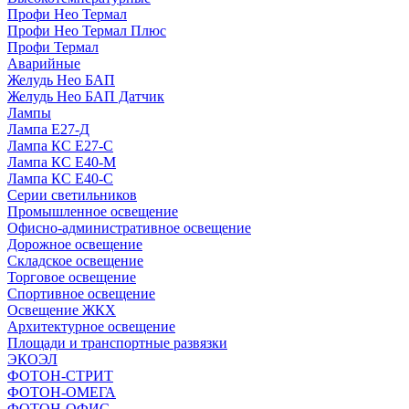
Профи Нео Термал
Профи Нео Термал Плюс
Профи Термал
Аварийные
Желудь Нео БАП
Желудь Нео БАП Датчик
Лампы
Лампа Е27-Д
Лампа КС Е27-С
Лампа КС Е40-М
Лампа КС Е40-С
Серии светильников
Промышленное освещение
Офисно-административное освещение
Дорожное освещение
Складское освещение
Торговое освещение
Спортивное освещение
Освещение ЖКХ
Архитектурное освещение
Площади и транспортные развязки
ЭКОЭЛ
ФОТОН-СТРИТ
ФОТОН-ОМЕГА
ФОТОН-ОФИС