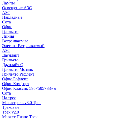
Лампы
Освещение АЗС
АЗС
Накладные
Сота
Офис
Грильято
Линия
Встраиваемые
Элегант Встраиваемый
АЗС
Даунлайт
Грильято
Даунлайт Q
Грильято Мозаик
Грильято Рефлект
Офис Рефлект
Офис Комфорт
Офис Классик 595×595×33мм
Сота
На трос
Магистраль v3.0 Трос
Трековые
Трек v2.0
Маркет Плано Трек