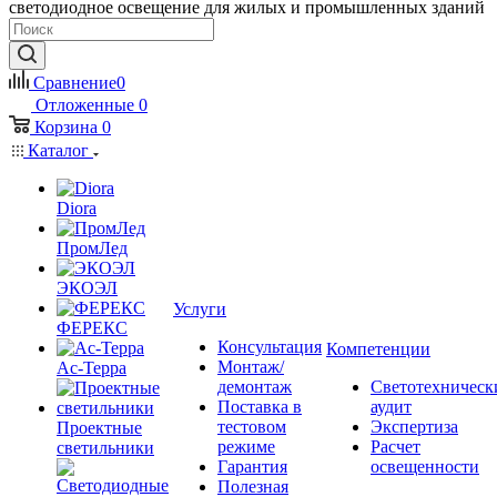
светодиодное освещение для жилых и промышленных зданий
Сравнение
0
Отложенные
0
Корзина
0
Каталог
Diora
ПромЛед
ЭКОЭЛ
Услуги
ФЕРЕКС
Консультация
Компетенции
Монтаж/
Ас-Терра
демонтаж
Светотехническ
Поставка в
аудит
тестовом
Экспертиза
Проектные
режиме
Расчет
светильники
Гарантия
освещенности
Полезная