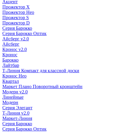
Акцент
Прожектор X
Прожектор Нео
Прожектор S
Прожектор D
Серия Барокко
Серия Барокко Оптик
Айсберг v2.0
Айсберг
Кронос v2.0
Кронос
Барокко
Лайтбар
Т-Линия Компакт для классной доски
Кронос Нео
Квартал
Маркет Плано Поворотный кронштейн
Модерн v2.0
Линейные
Модерн
Серия Элегант
Т-Линия v2.0
Маркет-Линия
Серия Барокко
Серия Барокко Оптик