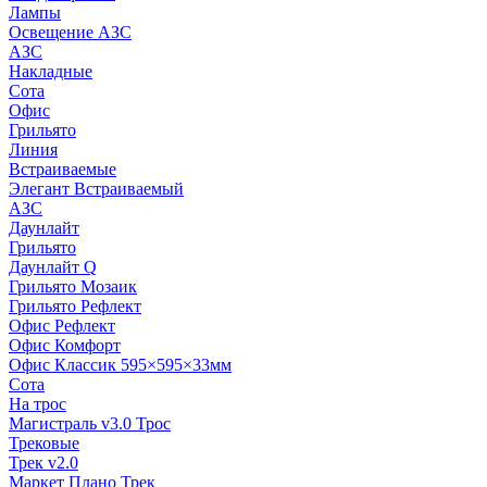
Лампы
Освещение АЗС
АЗС
Накладные
Сота
Офис
Грильято
Линия
Встраиваемые
Элегант Встраиваемый
АЗС
Даунлайт
Грильято
Даунлайт Q
Грильято Мозаик
Грильято Рефлект
Офис Рефлект
Офис Комфорт
Офис Классик 595×595×33мм
Сота
На трос
Магистраль v3.0 Трос
Трековые
Трек v2.0
Маркет Плано Трек