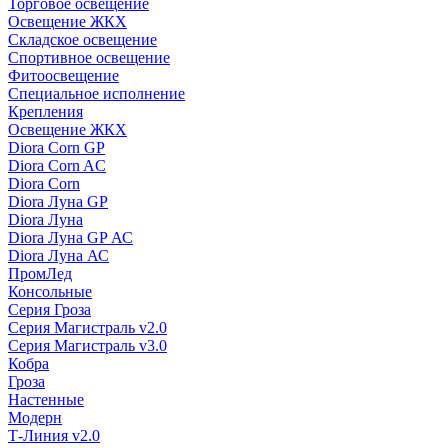
Торговое освещение
Освещение ЖКХ
Складское освещение
Спортивное освещение
Фитоосвещение
Специальное исполнение
Крепления
Освещение ЖКХ
Diora Corn GP
Diora Corn AC
Diora Corn
Diora Луна GP
Diora Луна
Diora Луна GP АС
Diora Луна АС
ПромЛед
Консольные
Серия Гроза
Серия Магистраль v2.0
Серия Магистраль v3.0
Кобра
Гроза
Настенные
Модерн
Т-Линия v2.0