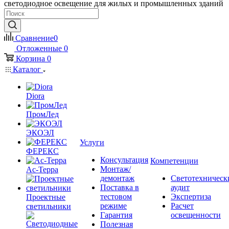
светодиодное освещение для жилых и промышленных зданий
Сравнение
0
Отложенные
0
Корзина
0
Каталог
Diora
ПромЛед
ЭКОЭЛ
Услуги
ФЕРЕКС
Консультация
Компетенции
Монтаж/
Ас-Терра
демонтаж
Светотехническ
Поставка в
аудит
тестовом
Экспертиза
Проектные
режиме
Расчет
светильники
Гарантия
освещенности
Полезная