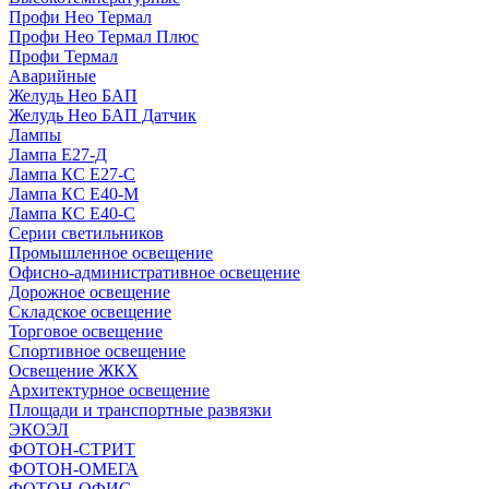
Профи Нео Термал
Профи Нео Термал Плюс
Профи Термал
Аварийные
Желудь Нео БАП
Желудь Нео БАП Датчик
Лампы
Лампа Е27-Д
Лампа КС Е27-С
Лампа КС Е40-М
Лампа КС Е40-С
Серии светильников
Промышленное освещение
Офисно-административное освещение
Дорожное освещение
Складское освещение
Торговое освещение
Спортивное освещение
Освещение ЖКХ
Архитектурное освещение
Площади и транспортные развязки
ЭКОЭЛ
ФОТОН-СТРИТ
ФОТОН-ОМЕГА
ФОТОН-ОФИС