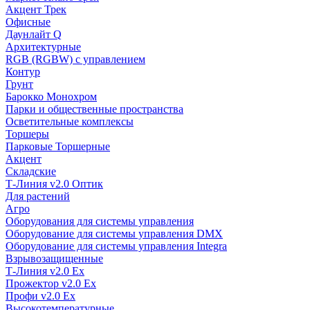
Акцент Трек
Офисные
Даунлайт Q
Архитектурные
RGB (RGBW) с управлением
Контур
Грунт
Барокко Монохром
Парки и общественные пространства
Осветительные комплексы
Торшеры
Парковые Торшерные
Акцент
Складские
Т-Линия v2.0 Оптик
Для растений
Агро
Оборудования для системы управления
Оборудование для системы управления DMX
Оборудование для системы управления Integra
Взрывозащищенные
Т-Линия v2.0 Ex
Прожектор v2.0 Ex
Профи v2.0 Ex
Высокотемпературные