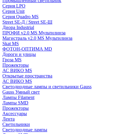
Промышленный светильник
Серия LPO
Серия Unit
Серия Quadro MS
Street SE-Д / Street SE-Ш
Диора Industrial
ПРОФИ v2.0 MS Мультилинза
Магистраль v2.0 MS Мультилинза
Skat MS
ФОТОН-ОПТИМА MD
Дороги и улицы
Гроза MS
Прожекторы
АС ВИКО MS
Открытые пространства
АС ВИКО MS
Светодиодные лампы и светильники Gauss
Gauss Умный свет
Лампы Filament
Лампы SMD
Прожекторы
Аксессуары
Лента
Светильники
Светодиодные лампы