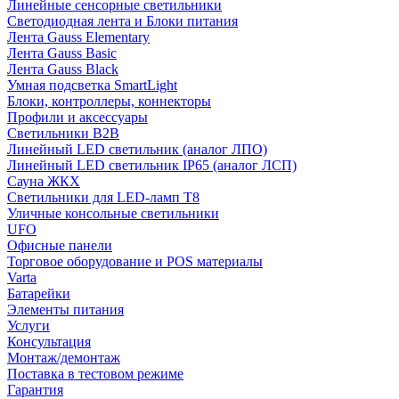
Линейные сенсорные светильники
Светодиодная лента и Блоки питания
Лента Gauss Elementary
Лента Gauss Basic
Лента Gauss Black
Умная подсветка SmartLight
Блоки, контроллеры, коннекторы
Профили и аксессуары
Светильники B2B
Линейный LED светильник (аналог ЛПО)
Линейный LED светильник IP65 (аналог ЛСП)
Сауна ЖКХ
Светильники для LED-ламп T8
Уличные консольные светильники
UFO
Офисные панели
Торговое оборудование и POS материалы
Varta
Батарейки
Элементы питания
Услуги
Консультация
Монтаж/демонтаж
Поставка в тестовом режиме
Гарантия