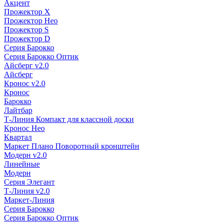
Акцент
Прожектор X
Прожектор Нео
Прожектор S
Прожектор D
Серия Барокко
Серия Барокко Оптик
Айсберг v2.0
Айсберг
Кронос v2.0
Кронос
Барокко
Лайтбар
Т-Линия Компакт для классной доски
Кронос Нео
Квартал
Маркет Плано Поворотный кронштейн
Модерн v2.0
Линейные
Модерн
Серия Элегант
Т-Линия v2.0
Маркет-Линия
Серия Барокко
Серия Барокко Оптик