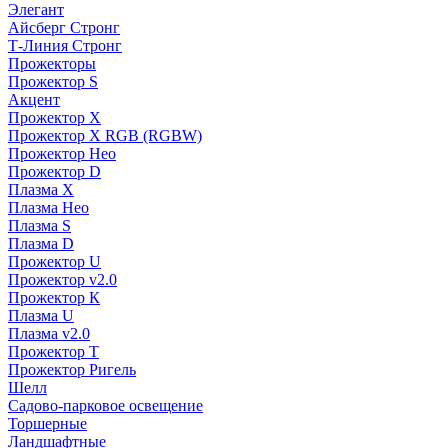
Элегант
Айсберг Стронг
Т-Линия Стронг
Прожекторы
Прожектор S
Акцент
Прожектор X
Прожектор Х RGB (RGBW)
Прожектор Нео
Прожектор D
Плазма X
Плазма Нео
Плазма S
Плазма D
Прожектор U
Прожектор v2.0
Прожектор К
Плазма U
Плазма v2.0
Прожектор Т
Прожектор Ригель
Шелл
Садово-парковое освещение
Торшерные
Ландшафтные