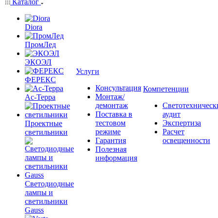
Каталог
Diora
ПромЛед
ЭКОЭЛ
Услуги
ФЕРЕКС
Консультация
Компетенции
Монтаж/
Ас-Терра
демонтаж
Светотехническ
Поставка в
аудит
тестовом
Экспертиза
Проектные
режиме
Расчет
светильники
Гарантия
освещенности
Полезная
информация
Светодиодные
лампы и
светильники
Gauss