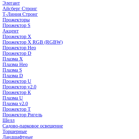
Элегант
Айсберг Стронг
Т-Линия Стронг
Прожекторы
Прожектор S
Акцент
Прожектор X
Прожектор Х RGB (RGBW)
Прожектор Нео
Прожектор D
Плазма X
Плазма Нео
Плазма S
Плазма D
Прожектор U
Прожектор v2.0
Прожектор К
Плазма U
Плазма v2.0
Прожектор Т
Прожектор Ригель
Шелл
Садово-парковое освещение
Торшерные
Ландшафтные