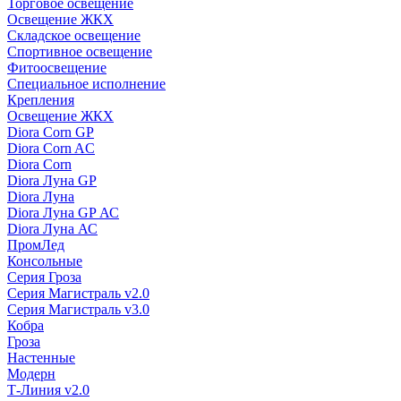
Торговое освещение
Освещение ЖКХ
Складское освещение
Спортивное освещение
Фитоосвещение
Специальное исполнение
Крепления
Освещение ЖКХ
Diora Corn GP
Diora Corn AC
Diora Corn
Diora Луна GP
Diora Луна
Diora Луна GP АС
Diora Луна АС
ПромЛед
Консольные
Серия Гроза
Серия Магистраль v2.0
Серия Магистраль v3.0
Кобра
Гроза
Настенные
Модерн
Т-Линия v2.0