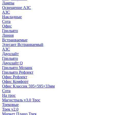
Лампы
Освещение АЗС
АЗС
Накладные
Сота
Офис
Грильято
Линия
Встраиваемые
Элегант Встраиваемый
АЗС
Даунлайт
Грильято
Даунлайт Q
Грильято Мозаик
Грильято Рефлект
Офис Рефлект
Офис Комфорт
Офис Классик 595×595×33мм
Сота
На трос
Магистраль v3.0 Трос
Трековые
Трек v2.0
Маркет Плано Трек