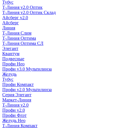
Тубус
Т-Линия v2.0 Оптик
Т-Линия v2.0 Оптик Склад
Айсберг v2.0
Айсберг
Линия
Т-Линия Слим
Т-Линия Оптима
Т-Линия Оптима СЛ
Элегант
Квантум
Подвесные
Профи Нео
Профи v3.0 Мультилинза
Желудь
Тубус
Профи Компакт
Профи v2.0 Мультилинза
Серия Элегант
Маркет-Линия
Т-Линия v2.0
Профи v2.0
Профи Флэт
Желудь Нео
Т-Линия Компакт