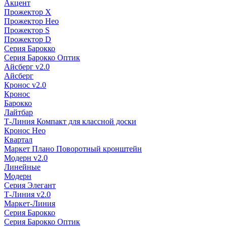
Акцент
Прожектор X
Прожектор Нео
Прожектор S
Прожектор D
Серия Барокко
Серия Барокко Оптик
Айсберг v2.0
Айсберг
Кронос v2.0
Кронос
Барокко
Лайтбар
Т-Линия Компакт для классной доски
Кронос Нео
Квартал
Маркет Плано Поворотный кронштейн
Модерн v2.0
Линейные
Модерн
Серия Элегант
Т-Линия v2.0
Маркет-Линия
Серия Барокко
Серия Барокко Оптик