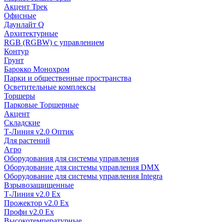
Акцент Трек
Офисные
Даунлайт Q
Архитектурные
RGB (RGBW) с управлением
Контур
Грунт
Барокко Монохром
Парки и общественные пространства
Осветительные комплексы
Торшеры
Парковые Торшерные
Акцент
Складские
Т-Линия v2.0 Оптик
Для растений
Агро
Оборудования для системы управления
Оборудование для системы управления DMX
Оборудование для системы управления Integra
Взрывозащищенные
Т-Линия v2.0 Ex
Прожектор v2.0 Ex
Профи v2.0 Ex
Высокотемпературные