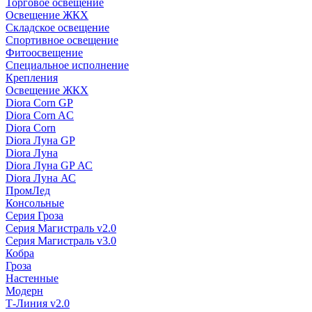
Торговое освещение
Освещение ЖКХ
Складское освещение
Спортивное освещение
Фитоосвещение
Специальное исполнение
Крепления
Освещение ЖКХ
Diora Corn GP
Diora Corn AC
Diora Corn
Diora Луна GP
Diora Луна
Diora Луна GP АС
Diora Луна АС
ПромЛед
Консольные
Серия Гроза
Серия Магистраль v2.0
Серия Магистраль v3.0
Кобра
Гроза
Настенные
Модерн
Т-Линия v2.0