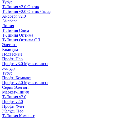
Тубус
Т-Линия v2.0 Оптик
Т-Линия v2.0 Оптик Склад
Айсберг v2.0
Айсберг
Линия
Т-Линия Слим
Т-Линия Оптима
Т-Линия Оптима СЛ
Элегант
Квантум
Подвесные
Профи Нео
Профи v3.0 Мультилинза
Желудь
Тубус
Профи Компакт
Профи v2.0 Мультилинза
Серия Элегант
Маркет-Линия
Т-Линия v2.0
Профи v2.0
Профи Флэт
Желудь Нео
Т-Линия Компакт