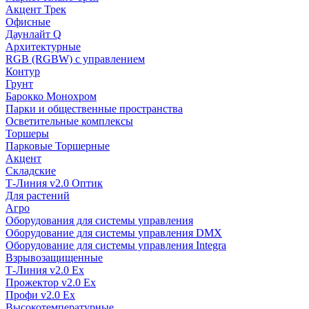
Акцент Трек
Офисные
Даунлайт Q
Архитектурные
RGB (RGBW) с управлением
Контур
Грунт
Барокко Монохром
Парки и общественные пространства
Осветительные комплексы
Торшеры
Парковые Торшерные
Акцент
Складские
Т-Линия v2.0 Оптик
Для растений
Агро
Оборудования для системы управления
Оборудование для системы управления DMX
Оборудование для системы управления Integra
Взрывозащищенные
Т-Линия v2.0 Ex
Прожектор v2.0 Ex
Профи v2.0 Ex
Высокотемпературные