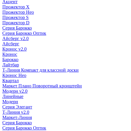
Акцент
Прожектор X
Прожектор Нео
Прожектор S
Прожектор D
Серия Барокко
Серия Барокко Оптик
Айсберг v2.0
Айсберг
Кронос v2.0
Кронос
Барокко
Лайтбар
Т-Линия Компакт для классной доски
Кронос Нео
Квартал
Маркет Плано Поворотный кронштейн
Модерн v2.0
Линейные
Модерн
Серия Элегант
Т-Линия v2.0
Маркет-Линия
Серия Барокко
Серия Барокко Оптик