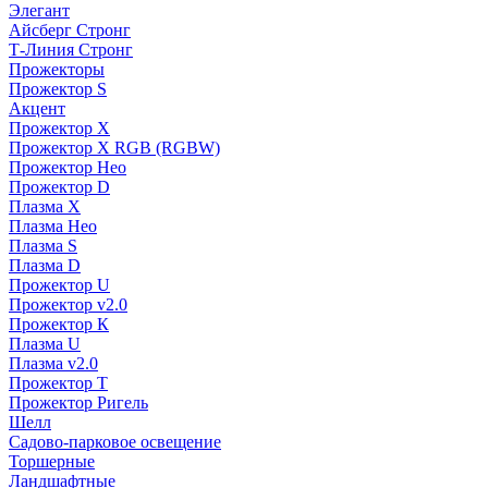
Элегант
Айсберг Стронг
Т-Линия Стронг
Прожекторы
Прожектор S
Акцент
Прожектор X
Прожектор Х RGB (RGBW)
Прожектор Нео
Прожектор D
Плазма X
Плазма Нео
Плазма S
Плазма D
Прожектор U
Прожектор v2.0
Прожектор К
Плазма U
Плазма v2.0
Прожектор Т
Прожектор Ригель
Шелл
Садово-парковое освещение
Торшерные
Ландшафтные