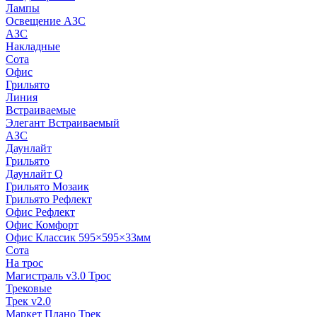
Лампы
Освещение АЗС
АЗС
Накладные
Сота
Офис
Грильято
Линия
Встраиваемые
Элегант Встраиваемый
АЗС
Даунлайт
Грильято
Даунлайт Q
Грильято Мозаик
Грильято Рефлект
Офис Рефлект
Офис Комфорт
Офис Классик 595×595×33мм
Сота
На трос
Магистраль v3.0 Трос
Трековые
Трек v2.0
Маркет Плано Трек