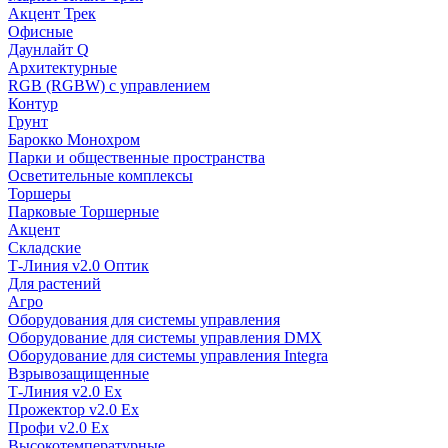
Акцент Трек
Офисные
Даунлайт Q
Архитектурные
RGB (RGBW) с управлением
Контур
Грунт
Барокко Монохром
Парки и общественные пространства
Осветительные комплексы
Торшеры
Парковые Торшерные
Акцент
Складские
Т-Линия v2.0 Оптик
Для растений
Агро
Оборудования для системы управления
Оборудование для системы управления DMX
Оборудование для системы управления Integra
Взрывозащищенные
Т-Линия v2.0 Ex
Прожектор v2.0 Ex
Профи v2.0 Ex
Высокотемпературные