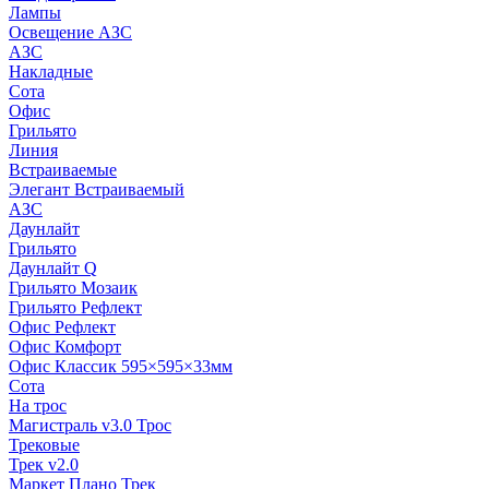
Лампы
Освещение АЗС
АЗС
Накладные
Сота
Офис
Грильято
Линия
Встраиваемые
Элегант Встраиваемый
АЗС
Даунлайт
Грильято
Даунлайт Q
Грильято Мозаик
Грильято Рефлект
Офис Рефлект
Офис Комфорт
Офис Классик 595×595×33мм
Сота
На трос
Магистраль v3.0 Трос
Трековые
Трек v2.0
Маркет Плано Трек