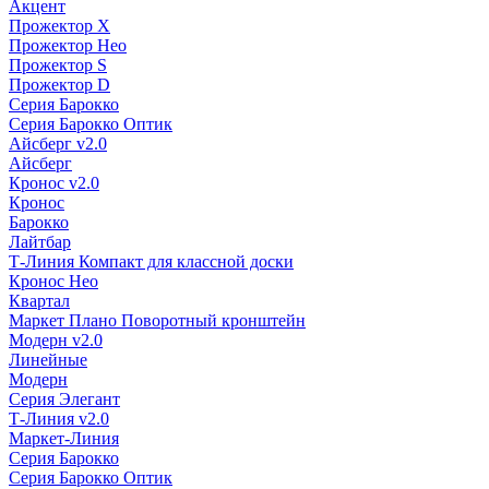
Акцент
Прожектор X
Прожектор Нео
Прожектор S
Прожектор D
Серия Барокко
Серия Барокко Оптик
Айсберг v2.0
Айсберг
Кронос v2.0
Кронос
Барокко
Лайтбар
Т-Линия Компакт для классной доски
Кронос Нео
Квартал
Маркет Плано Поворотный кронштейн
Модерн v2.0
Линейные
Модерн
Серия Элегант
Т-Линия v2.0
Маркет-Линия
Серия Барокко
Серия Барокко Оптик