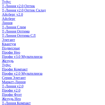
Тубус
Т-Линия v2.0 Оптик
Т-Линия v2.0 Оптик Склад
Айсберг v2.0
Айсберг
Линия
Т-Линия Слим
Т-Линия Оптима
Т-Линия Оптима СЛ
Элегант
Квантум
Подвесные
Профи Нео
Профи v3.0 Мультилинза
Желудь
Тубус
Профи Компакт
Профи v2.0 Мультилинза
Серия Элегант
Маркет-Линия
Т-Линия v2.0
Профи v2.0
Профи Флэт
Желудь Нео
Т-Линия Компакт