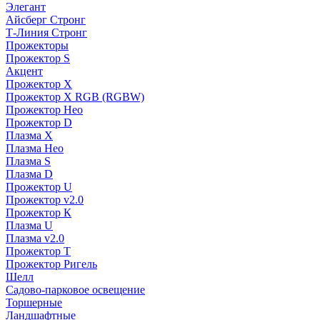
Элегант
Айсберг Стронг
Т-Линия Стронг
Прожекторы
Прожектор S
Акцент
Прожектор X
Прожектор Х RGB (RGBW)
Прожектор Нео
Прожектор D
Плазма X
Плазма Нео
Плазма S
Плазма D
Прожектор U
Прожектор v2.0
Прожектор К
Плазма U
Плазма v2.0
Прожектор Т
Прожектор Ригель
Шелл
Садово-парковое освещение
Торшерные
Ландшафтные