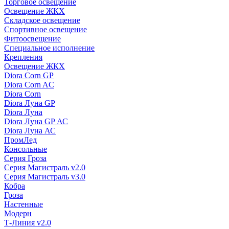
Торговое освещение
Освещение ЖКХ
Складское освещение
Спортивное освещение
Фитоосвещение
Специальное исполнение
Крепления
Освещение ЖКХ
Diora Corn GP
Diora Corn AC
Diora Corn
Diora Луна GP
Diora Луна
Diora Луна GP АС
Diora Луна АС
ПромЛед
Консольные
Серия Гроза
Серия Магистраль v2.0
Серия Магистраль v3.0
Кобра
Гроза
Настенные
Модерн
Т-Линия v2.0