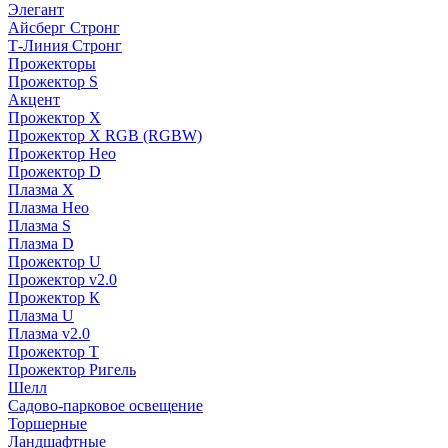
Элегант
Айсберг Стронг
Т-Линия Стронг
Прожекторы
Прожектор S
Акцент
Прожектор X
Прожектор Х RGB (RGBW)
Прожектор Нео
Прожектор D
Плазма X
Плазма Нео
Плазма S
Плазма D
Прожектор U
Прожектор v2.0
Прожектор К
Плазма U
Плазма v2.0
Прожектор Т
Прожектор Ригель
Шелл
Садово-парковое освещение
Торшерные
Ландшафтные