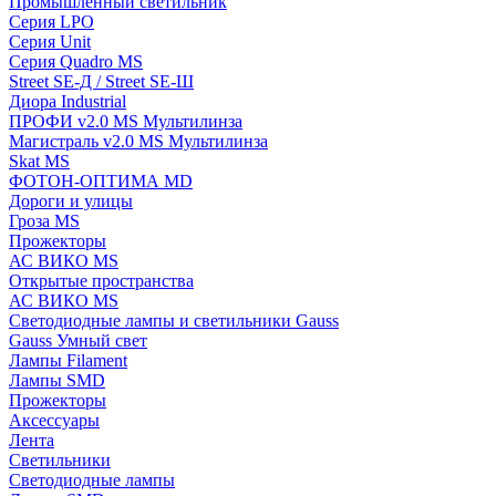
Промышленный светильник
Серия LPO
Серия Unit
Серия Quadro MS
Street SE-Д / Street SE-Ш
Диора Industrial
ПРОФИ v2.0 MS Мультилинза
Магистраль v2.0 MS Мультилинза
Skat MS
ФОТОН-ОПТИМА MD
Дороги и улицы
Гроза MS
Прожекторы
АС ВИКО MS
Открытые пространства
АС ВИКО MS
Светодиодные лампы и светильники Gauss
Gauss Умный свет
Лампы Filament
Лампы SMD
Прожекторы
Аксессуары
Лента
Светильники
Светодиодные лампы