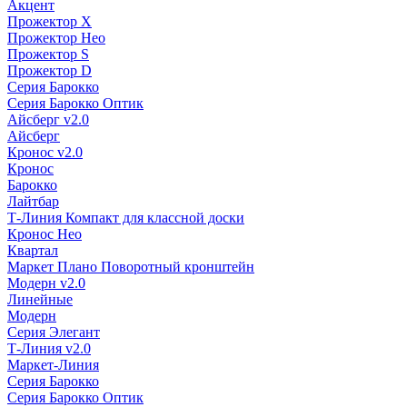
Акцент
Прожектор X
Прожектор Нео
Прожектор S
Прожектор D
Серия Барокко
Серия Барокко Оптик
Айсберг v2.0
Айсберг
Кронос v2.0
Кронос
Барокко
Лайтбар
Т-Линия Компакт для классной доски
Кронос Нео
Квартал
Маркет Плано Поворотный кронштейн
Модерн v2.0
Линейные
Модерн
Серия Элегант
Т-Линия v2.0
Маркет-Линия
Серия Барокко
Серия Барокко Оптик