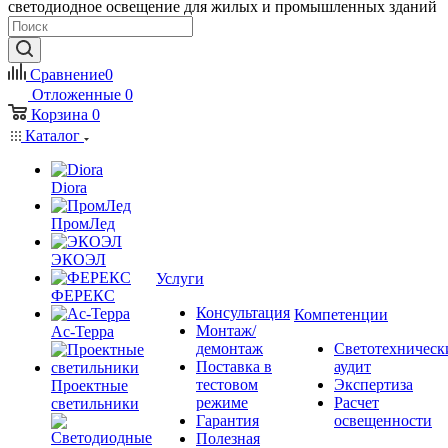
светодиодное освещение для жилых и промышленных зданий
Сравнение
0
Отложенные
0
Корзина
0
Каталог
Diora
ПромЛед
ЭКОЭЛ
Услуги
ФЕРЕКС
Консультация
Компетенции
Монтаж/
Ас-Терра
демонтаж
Светотехническ
Поставка в
аудит
тестовом
Экспертиза
Проектные
режиме
Расчет
светильники
Гарантия
освещенности
Полезная