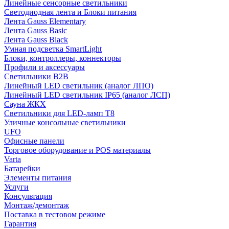
Линейные сенсорные светильники
Светодиодная лента и Блоки питания
Лента Gauss Elementary
Лента Gauss Basic
Лента Gauss Black
Умная подсветка SmartLight
Блоки, контроллеры, коннекторы
Профили и аксессуары
Светильники B2B
Линейный LED светильник (аналог ЛПО)
Линейный LED светильник IP65 (аналог ЛСП)
Сауна ЖКХ
Светильники для LED-ламп T8
Уличные консольные светильники
UFO
Офисные панели
Торговое оборудование и POS материалы
Varta
Батарейки
Элементы питания
Услуги
Консультация
Монтаж/демонтаж
Поставка в тестовом режиме
Гарантия