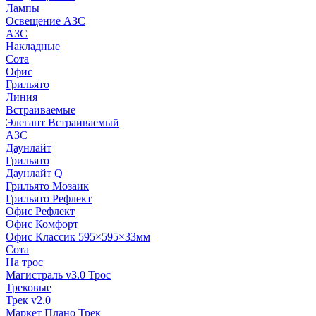
Лампы
Освещение АЗС
АЗС
Накладные
Сота
Офис
Грильято
Линия
Встраиваемые
Элегант Встраиваемый
АЗС
Даунлайт
Грильято
Даунлайт Q
Грильято Мозаик
Грильято Рефлект
Офис Рефлект
Офис Комфорт
Офис Классик 595×595×33мм
Сота
На трос
Магистраль v3.0 Трос
Трековые
Трек v2.0
Маркет Плано Трек