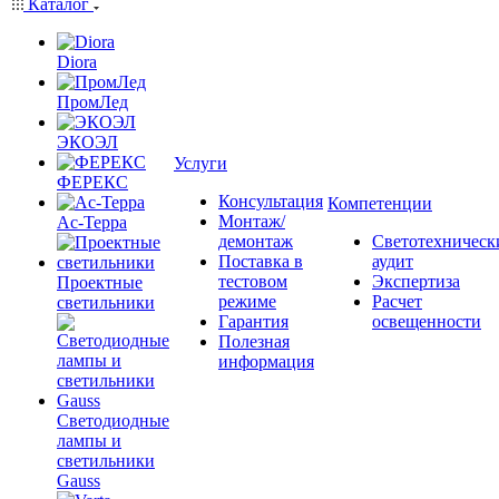
Каталог
Diora
ПромЛед
ЭКОЭЛ
Услуги
ФЕРЕКС
Консультация
Компетенции
Монтаж/
Ас-Терра
демонтаж
Светотехническ
Поставка в
аудит
тестовом
Экспертиза
Проектные
режиме
Расчет
светильники
Гарантия
освещенности
Полезная
информация
Светодиодные
лампы и
светильники
Gauss