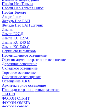
Профи Нео Термал
Профи Нео Термал Плюс
Профи Термал
Аварийные
Желудь Нео БАП
Желудь Нео БАП Датчик
Лампы
Лампа Е27-Д
Лампа КС Е27-С
Лампа КС Е40-М
Лампа КС Е40-С
Серии светильников
Промышленное освещение
Офисно-административное освещение
Дорожное освещение
Складское освещение
Торговое освещение
Спортивное освещение
Освещение ЖКХ
Архитектурное освещение
Площади и транспортные развязки
ЭКОЭЛ
ФОТОН-СТРИТ
ФОТОН-ОМЕГА
ФОТОН-ОФИС