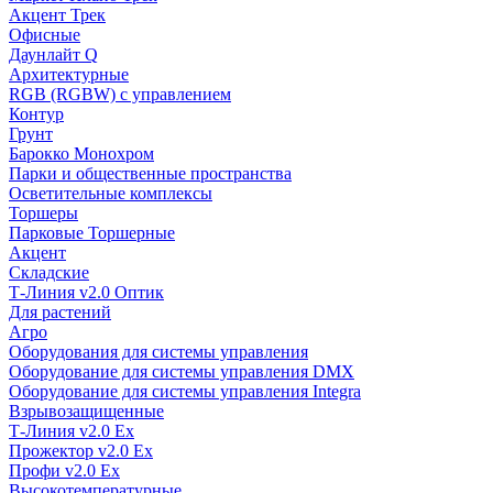
Акцент Трек
Офисные
Даунлайт Q
Архитектурные
RGB (RGBW) с управлением
Контур
Грунт
Барокко Монохром
Парки и общественные пространства
Осветительные комплексы
Торшеры
Парковые Торшерные
Акцент
Складские
Т-Линия v2.0 Оптик
Для растений
Агро
Оборудования для системы управления
Оборудование для системы управления DMX
Оборудование для системы управления Integra
Взрывозащищенные
Т-Линия v2.0 Ex
Прожектор v2.0 Ex
Профи v2.0 Ex
Высокотемпературные