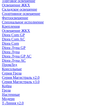
Торговое освещение
Освещение ЖКХ
Складское освещение
Спортивное освещение
Фитоосвещение
Специальное исполнение
Крепления
Освещение ЖКХ
Diora Corn GP
Diora Corn AC
Diora Corn
Diora Луна GP
Diora Луна
Diora Луна GP АС
Diora Луна АС
ПромЛед
Консольные
Серия Гроза
Серия Магистраль v2.0
Серия Магистраль v3.0
Кобра
Гроза
Настенные
Модерн
Т-Линия v2.0