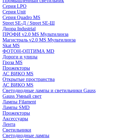
Промышленный светильник
Серия LPO
Серия Unit
Серия Quadro MS
Street SE-Д / Street SE-Ш
Диора Industrial
ПРОФИ v2.0 MS Мультилинза
Магистраль v2.0 MS Мультилинза
Skat MS
ФОТОН-ОПТИМА MD
Дороги и улицы
Гроза MS
Прожекторы
АС ВИКО MS
Открытые пространства
АС ВИКО MS
Светодиодные лампы и светильники Gauss
Gauss Умный свет
Лампы Filament
Лампы SMD
Прожекторы
Аксессуары
Лента
Светильники
Светодиодные лампы