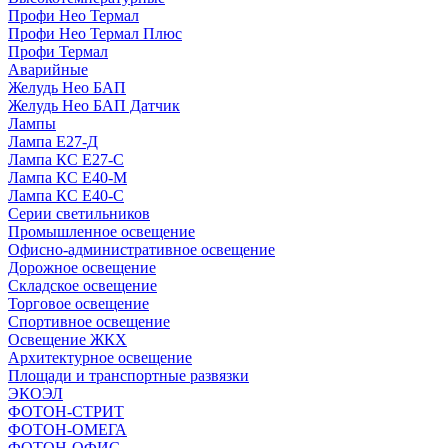
Профи Нео Термал
Профи Нео Термал Плюс
Профи Термал
Аварийные
Желудь Нео БАП
Желудь Нео БАП Датчик
Лампы
Лампа Е27-Д
Лампа КС Е27-С
Лампа КС Е40-М
Лампа КС Е40-С
Серии светильников
Промышленное освещение
Офисно-административное освещение
Дорожное освещение
Складское освещение
Торговое освещение
Спортивное освещение
Освещение ЖКХ
Архитектурное освещение
Площади и транспортные развязки
ЭКОЭЛ
ФОТОН-СТРИТ
ФОТОН-ОМЕГА
ФОТОН-ОФИС