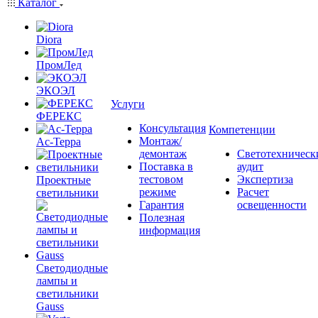
Каталог
Diora
ПромЛед
ЭКОЭЛ
Услуги
ФЕРЕКС
Консультация
Компетенции
Монтаж/
Ас-Терра
демонтаж
Светотехническ
Поставка в
аудит
тестовом
Экспертиза
Проектные
режиме
Расчет
светильники
Гарантия
освещенности
Полезная
информация
Светодиодные
лампы и
светильники
Gauss