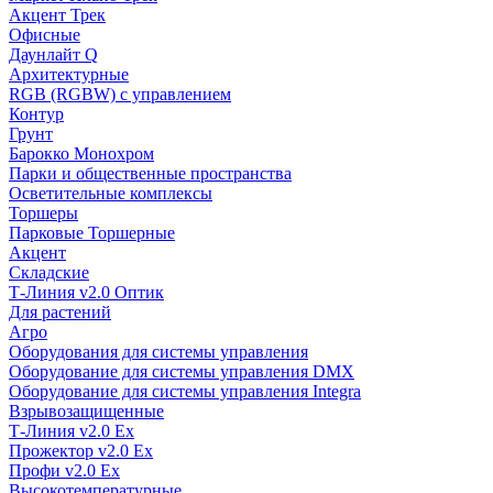
Акцент Трек
Офисные
Даунлайт Q
Архитектурные
RGB (RGBW) с управлением
Контур
Грунт
Барокко Монохром
Парки и общественные пространства
Осветительные комплексы
Торшеры
Парковые Торшерные
Акцент
Складские
Т-Линия v2.0 Оптик
Для растений
Агро
Оборудования для системы управления
Оборудование для системы управления DMX
Оборудование для системы управления Integra
Взрывозащищенные
Т-Линия v2.0 Ex
Прожектор v2.0 Ex
Профи v2.0 Ex
Высокотемпературные