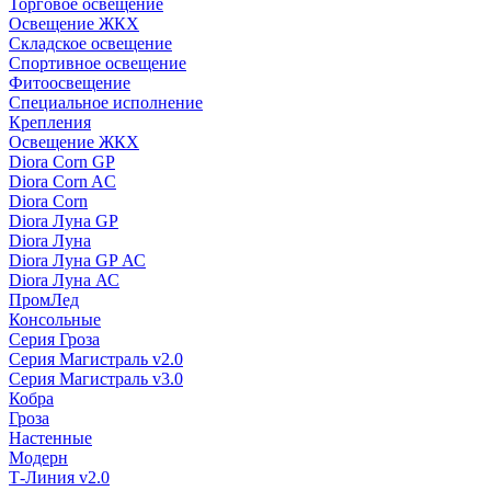
Торговое освещение
Освещение ЖКХ
Складское освещение
Спортивное освещение
Фитоосвещение
Специальное исполнение
Крепления
Освещение ЖКХ
Diora Corn GP
Diora Corn AC
Diora Corn
Diora Луна GP
Diora Луна
Diora Луна GP АС
Diora Луна АС
ПромЛед
Консольные
Серия Гроза
Серия Магистраль v2.0
Серия Магистраль v3.0
Кобра
Гроза
Настенные
Модерн
Т-Линия v2.0