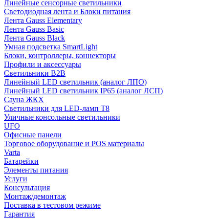
Линейные сенсорные светильники
Светодиодная лента и Блоки питания
Лента Gauss Elementary
Лента Gauss Basic
Лента Gauss Black
Умная подсветка SmartLight
Блоки, контроллеры, коннекторы
Профили и аксессуары
Светильники B2B
Линейный LED светильник (аналог ЛПО)
Линейный LED светильник IP65 (аналог ЛСП)
Сауна ЖКХ
Светильники для LED-ламп T8
Уличные консольные светильники
UFO
Офисные панели
Торговое оборудование и POS материалы
Varta
Батарейки
Элементы питания
Услуги
Консультация
Монтаж/демонтаж
Поставка в тестовом режиме
Гарантия