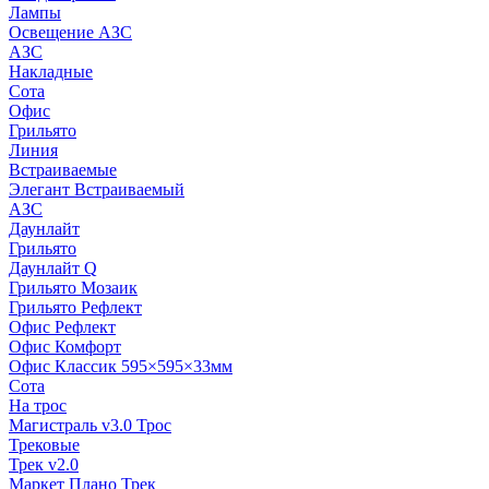
Лампы
Освещение АЗС
АЗС
Накладные
Сота
Офис
Грильято
Линия
Встраиваемые
Элегант Встраиваемый
АЗС
Даунлайт
Грильято
Даунлайт Q
Грильято Мозаик
Грильято Рефлект
Офис Рефлект
Офис Комфорт
Офис Классик 595×595×33мм
Сота
На трос
Магистраль v3.0 Трос
Трековые
Трек v2.0
Маркет Плано Трек