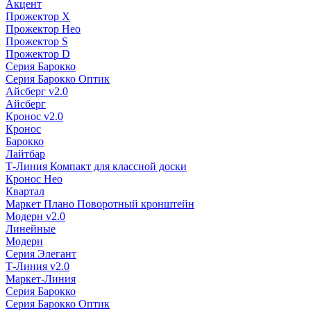
Акцент
Прожектор X
Прожектор Нео
Прожектор S
Прожектор D
Серия Барокко
Серия Барокко Оптик
Айсберг v2.0
Айсберг
Кронос v2.0
Кронос
Барокко
Лайтбар
Т-Линия Компакт для классной доски
Кронос Нео
Квартал
Маркет Плано Поворотный кронштейн
Модерн v2.0
Линейные
Модерн
Серия Элегант
Т-Линия v2.0
Маркет-Линия
Серия Барокко
Серия Барокко Оптик