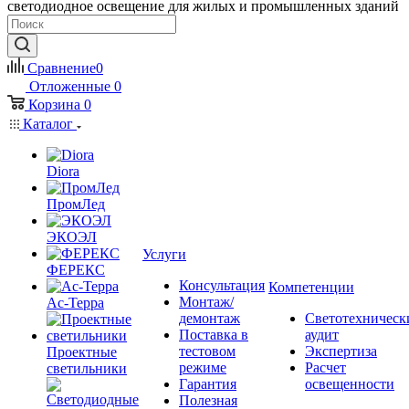
светодиодное освещение для жилых и промышленных зданий
Сравнение
0
Отложенные
0
Корзина
0
Каталог
Diora
ПромЛед
ЭКОЭЛ
Услуги
ФЕРЕКС
Консультация
Компетенции
Монтаж/
Ас-Терра
демонтаж
Светотехническ
Поставка в
аудит
тестовом
Экспертиза
Проектные
режиме
Расчет
светильники
Гарантия
освещенности
Полезная