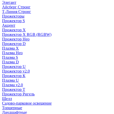
Элегант
Айсберг Стронг
Т-Линия Стронг
Прожекторы
Прожектор S
Акцент
Прожектор X
Прожектор Х RGB (RGBW)
Прожектор Нео
Прожектор D
Плазма X
Плазма Нео
Плазма S
Плазма D
Прожектор U
Прожектор v2.0
Прожектор К
Плазма U
Плазма v2.0
Прожектор Т
Прожектор Ригель
Шелл
Садово-парковое освещение
Торшерные
Ландшафтные