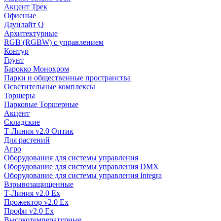
Акцент Трек
Офисные
Даунлайт Q
Архитектурные
RGB (RGBW) с управлением
Контур
Грунт
Барокко Монохром
Парки и общественные пространства
Осветительные комплексы
Торшеры
Парковые Торшерные
Акцент
Складские
Т-Линия v2.0 Оптик
Для растений
Агро
Оборудования для системы управления
Оборудование для системы управления DMX
Оборудование для системы управления Integra
Взрывозащищенные
Т-Линия v2.0 Ex
Прожектор v2.0 Ex
Профи v2.0 Ex
Высокотемпературные