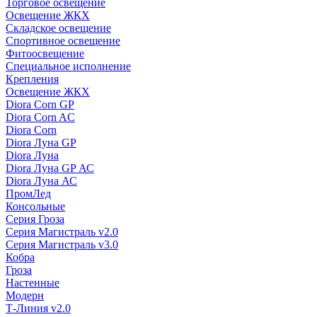
Торговое освещение
Освещение ЖКХ
Складское освещение
Спортивное освещение
Фитоосвещение
Специальное исполнение
Крепления
Освещение ЖКХ
Diora Corn GP
Diora Corn AC
Diora Corn
Diora Луна GP
Diora Луна
Diora Луна GP АС
Diora Луна АС
ПромЛед
Консольные
Серия Гроза
Серия Магистраль v2.0
Серия Магистраль v3.0
Кобра
Гроза
Настенные
Модерн
Т-Линия v2.0