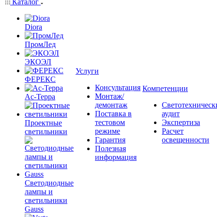
Каталог
Diora
ПромЛед
ЭКОЭЛ
Услуги
ФЕРЕКС
Консультация
Компетенции
Монтаж/
Ас-Терра
демонтаж
Светотехническ
Поставка в
аудит
тестовом
Экспертиза
Проектные
режиме
Расчет
светильники
Гарантия
освещенности
Полезная
информация
Светодиодные
лампы и
светильники
Gauss