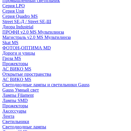
Промышленный светильник
Серия LPO
Серия Unit
Серия Quadro MS
Street SE-Д / Street SE-Ш
Диора Industrial
ПРОФИ v2.0 MS Мультилинза
Магистраль v2.0 MS Мультилинза
Skat MS
ФОТОН-ОПТИМА MD
Дороги и улицы
Гроза MS
Прожекторы
АС ВИКО MS
Открытые пространства
АС ВИКО MS
Светодиодные лампы и светильники Gauss
Gauss Умный свет
Лампы Filament
Лампы SMD
Прожекторы
Аксессуары
Лента
Светильники
Светодиодные лампы