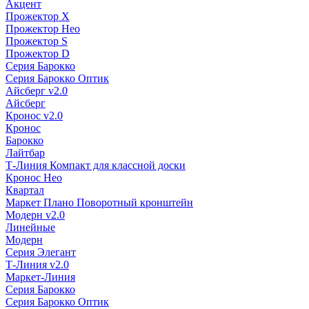
Акцент
Прожектор X
Прожектор Нео
Прожектор S
Прожектор D
Серия Барокко
Серия Барокко Оптик
Айсберг v2.0
Айсберг
Кронос v2.0
Кронос
Барокко
Лайтбар
Т-Линия Компакт для классной доски
Кронос Нео
Квартал
Маркет Плано Поворотный кронштейн
Модерн v2.0
Линейные
Модерн
Серия Элегант
Т-Линия v2.0
Маркет-Линия
Серия Барокко
Серия Барокко Оптик