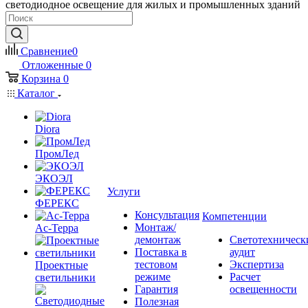
светодиодное освещение для жилых и промышленных зданий
Сравнение
0
Отложенные
0
Корзина
0
Каталог
Diora
ПромЛед
ЭКОЭЛ
Услуги
ФЕРЕКС
Консультация
Компетенции
Монтаж/
Ас-Терра
демонтаж
Светотехническ
Поставка в
аудит
тестовом
Экспертиза
Проектные
режиме
Расчет
светильники
Гарантия
освещенности
Полезная