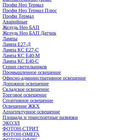
Профи Нео Термал
Профи Нео Термал Плюс
Профи Термал
Аварийные
Желудь Нео БАП
Желудь Нео БАП Датчик
Лампы
Лампа Е27-Д
Лампа КС Е27-С
Лампа КС Е40-М
Лампа КС Е40-С
Серии светильников
Промышленное освещение
Офисно-административное освещение
Дорожное освещение
Складское освещение
Торговое освещение
Спортивное освещение
Освещение ЖКХ
Архитектурное освещение
Площади и транспортные развязки
ЭКОЭЛ
ФОТОН-СТРИТ
ФОТОН-ОМЕГА
ФОТОН-ОФИС