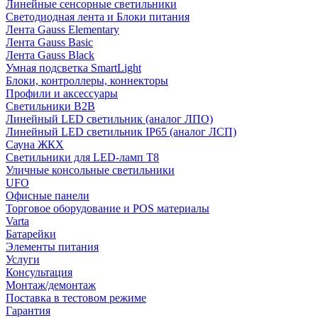
Линейные сенсорные светильники
Светодиодная лента и Блоки питания
Лента Gauss Elementary
Лента Gauss Basic
Лента Gauss Black
Умная подсветка SmartLight
Блоки, контроллеры, коннекторы
Профили и аксессуары
Светильники B2B
Линейный LED светильник (аналог ЛПО)
Линейный LED светильник IP65 (аналог ЛСП)
Сауна ЖКХ
Светильники для LED-ламп T8
Уличные консольные светильники
UFO
Офисные панели
Торговое оборудование и POS материалы
Varta
Батарейки
Элементы питания
Услуги
Консультация
Монтаж/демонтаж
Поставка в тестовом режиме
Гарантия