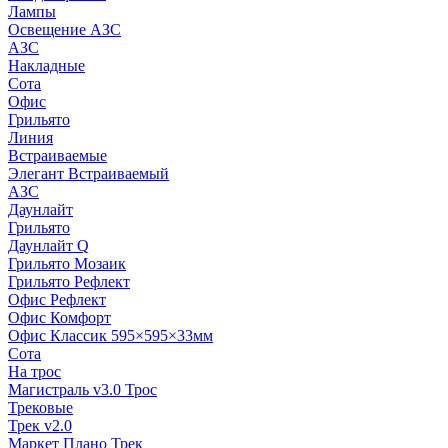
Лампы
Освещение АЗС
АЗС
Накладные
Сота
Офис
Грильято
Линия
Встраиваемые
Элегант Встраиваемый
АЗС
Даунлайт
Грильято
Даунлайт Q
Грильято Мозаик
Грильято Рефлект
Офис Рефлект
Офис Комфорт
Офис Классик 595×595×33мм
Сота
На трос
Магистраль v3.0 Трос
Трековые
Трек v2.0
Маркет Плано Трек