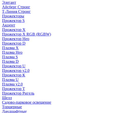
Элегант
Айсберг Стронг
Т-Линия Стронг
Прожекторы
Прожектор S
Акцент
Прожектор X
Прожектор Х RGB (RGBW)
Прожектор Нео
Прожектор D
Плазма X
Плазма Нео
Плазма S
Плазма D
Прожектор U
Прожектор v2.0
Прожектор К
Плазма U
Плазма v2.0
Прожектор Т
Прожектор Ригель
Шелл
Садово-парковое освещение
Торшерные
Ландшафтные