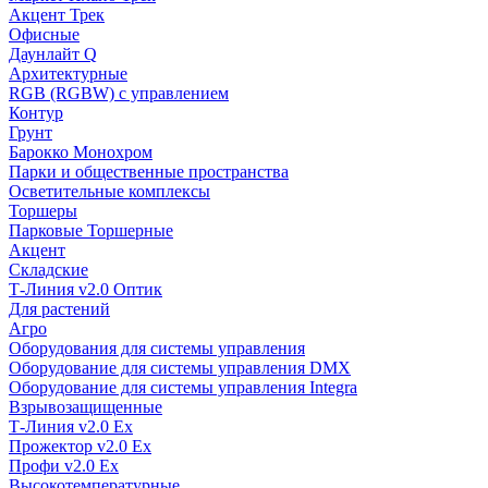
Акцент Трек
Офисные
Даунлайт Q
Архитектурные
RGB (RGBW) с управлением
Контур
Грунт
Барокко Монохром
Парки и общественные пространства
Осветительные комплексы
Торшеры
Парковые Торшерные
Акцент
Складские
Т-Линия v2.0 Оптик
Для растений
Агро
Оборудования для системы управления
Оборудование для системы управления DMX
Оборудование для системы управления Integra
Взрывозащищенные
Т-Линия v2.0 Ex
Прожектор v2.0 Ex
Профи v2.0 Ex
Высокотемпературные