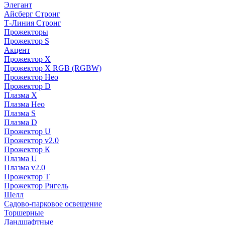
Элегант
Айсберг Стронг
Т-Линия Стронг
Прожекторы
Прожектор S
Акцент
Прожектор X
Прожектор Х RGB (RGBW)
Прожектор Нео
Прожектор D
Плазма X
Плазма Нео
Плазма S
Плазма D
Прожектор U
Прожектор v2.0
Прожектор К
Плазма U
Плазма v2.0
Прожектор Т
Прожектор Ригель
Шелл
Садово-парковое освещение
Торшерные
Ландшафтные