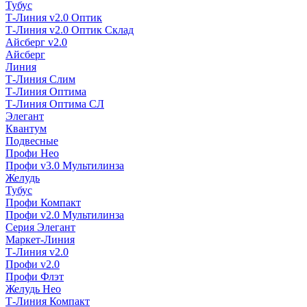
Тубус
Т-Линия v2.0 Оптик
Т-Линия v2.0 Оптик Склад
Айсберг v2.0
Айсберг
Линия
Т-Линия Слим
Т-Линия Оптима
Т-Линия Оптима СЛ
Элегант
Квантум
Подвесные
Профи Нео
Профи v3.0 Мультилинза
Желудь
Тубус
Профи Компакт
Профи v2.0 Мультилинза
Серия Элегант
Маркет-Линия
Т-Линия v2.0
Профи v2.0
Профи Флэт
Желудь Нео
Т-Линия Компакт