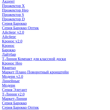
Акцент
Прожектор X
Прожектор Нео
Прожектор S
Прожектор D
Серия Барокко
Серия Барокко Оптик
Айсберг v2.0
Айсберг
Кронос v2.0
Кронос
Барокко
Лайтбар
Т-Линия Компакт для классной доски
Кронос Нео
Квартал
Маркет Плано Поворотный кронштейн
Модерн v2.0
Линейные
Модерн
Серия Элегант
Т-Линия v2.0
Маркет-Линия
Серия Барокко
Серия Барокко Оптик