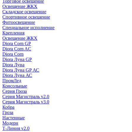
Торговое освещение
Освещение ЖКХ
Складское освещение
Спортивное освещение
Фитоосвещение
Специальное исполнение
Крепления
Освещение ЖКХ
Diora Corn GP
Diora Corn AC
Diora Corn
Diora Луна GP
Diora Луна
Diora Луна GP АС
Diora Луна АС
ПромЛед
Консольные
Серия Гроза
Серия Магистраль v2.0
Серия Магистраль v3.0
Кобра
Гроза
Настенные
Модерн
Т-Линия v2.0