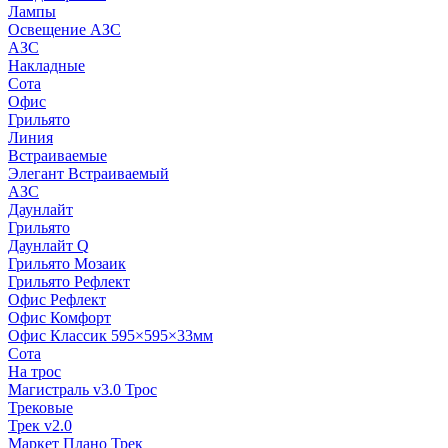
Лампы
Освещение АЗС
АЗС
Накладные
Сота
Офис
Грильято
Линия
Встраиваемые
Элегант Встраиваемый
АЗС
Даунлайт
Грильято
Даунлайт Q
Грильято Мозаик
Грильято Рефлект
Офис Рефлект
Офис Комфорт
Офис Классик 595×595×33мм
Сота
На трос
Магистраль v3.0 Трос
Трековые
Трек v2.0
Маркет Плано Трек