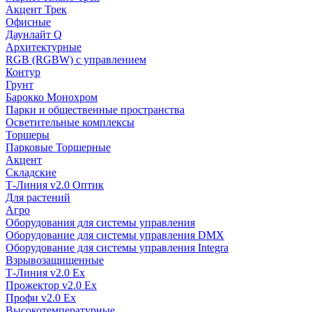
Акцент Трек
Офисные
Даунлайт Q
Архитектурные
RGB (RGBW) с управлением
Контур
Грунт
Барокко Монохром
Парки и общественные пространства
Осветительные комплексы
Торшеры
Парковые Торшерные
Акцент
Складские
Т-Линия v2.0 Оптик
Для растений
Агро
Оборудования для системы управления
Оборудование для системы управления DMX
Оборудование для системы управления Integra
Взрывозащищенные
Т-Линия v2.0 Ex
Прожектор v2.0 Ex
Профи v2.0 Ex
Высокотемпературные