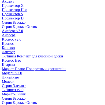
Акцент
Прожектор X
Прожектор Нео
Прожектор S
Прожектор D
Серия Барокко
Серия Барокко Оптик
Айсберг v2.0
Айсберг
Кронос v2.0
Кронос
Барокко
Лайтбар
Т-Линия Компакт для классной доски
Кронос Нео
Квартал
Маркет Плано Поворотный кронштейн
Модерн v2.0
Линейные
Модерн
Серия Элегант
Т-Линия v2.0
Маркет-Линия
Серия Барокко
Серия Барокко Оптик