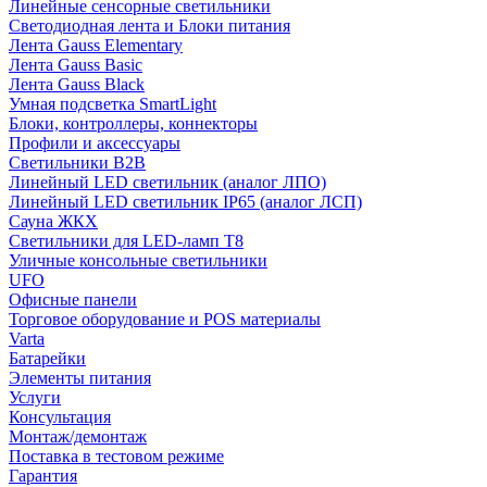
Линейные сенсорные светильники
Светодиодная лента и Блоки питания
Лента Gauss Elementary
Лента Gauss Basic
Лента Gauss Black
Умная подсветка SmartLight
Блоки, контроллеры, коннекторы
Профили и аксессуары
Светильники B2B
Линейный LED светильник (аналог ЛПО)
Линейный LED светильник IP65 (аналог ЛСП)
Сауна ЖКХ
Светильники для LED-ламп T8
Уличные консольные светильники
UFO
Офисные панели
Торговое оборудование и POS материалы
Varta
Батарейки
Элементы питания
Услуги
Консультация
Монтаж/демонтаж
Поставка в тестовом режиме
Гарантия