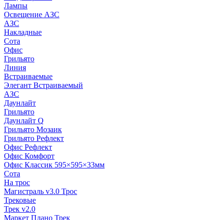
Лампы
Освещение АЗС
АЗС
Накладные
Сота
Офис
Грильято
Линия
Встраиваемые
Элегант Встраиваемый
АЗС
Даунлайт
Грильято
Даунлайт Q
Грильято Мозаик
Грильято Рефлект
Офис Рефлект
Офис Комфорт
Офис Классик 595×595×33мм
Сота
На трос
Магистраль v3.0 Трос
Трековые
Трек v2.0
Маркет Плано Трек