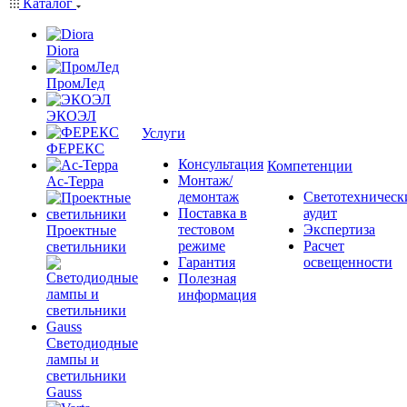
Каталог
Diora
ПромЛед
ЭКОЭЛ
Услуги
ФЕРЕКС
Консультация
Компетенции
Монтаж/
Ас-Терра
демонтаж
Светотехническ
Поставка в
аудит
тестовом
Экспертиза
Проектные
режиме
Расчет
светильники
Гарантия
освещенности
Полезная
информация
Светодиодные
лампы и
светильники
Gauss