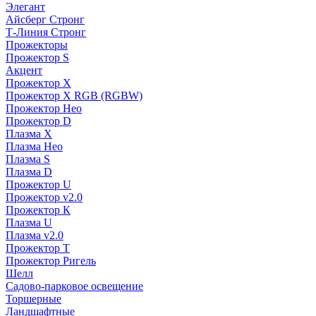
Элегант
Айсберг Стронг
Т-Линия Стронг
Прожекторы
Прожектор S
Акцент
Прожектор X
Прожектор Х RGB (RGBW)
Прожектор Нео
Прожектор D
Плазма X
Плазма Нео
Плазма S
Плазма D
Прожектор U
Прожектор v2.0
Прожектор К
Плазма U
Плазма v2.0
Прожектор Т
Прожектор Ригель
Шелл
Садово-парковое освещение
Торшерные
Ландшафтные