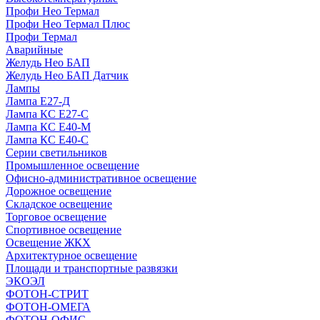
Профи Нео Термал
Профи Нео Термал Плюс
Профи Термал
Аварийные
Желудь Нео БАП
Желудь Нео БАП Датчик
Лампы
Лампа Е27-Д
Лампа КС Е27-С
Лампа КС Е40-М
Лампа КС Е40-С
Серии светильников
Промышленное освещение
Офисно-административное освещение
Дорожное освещение
Складское освещение
Торговое освещение
Спортивное освещение
Освещение ЖКХ
Архитектурное освещение
Площади и транспортные развязки
ЭКОЭЛ
ФОТОН-СТРИТ
ФОТОН-ОМЕГА
ФОТОН-ОФИС