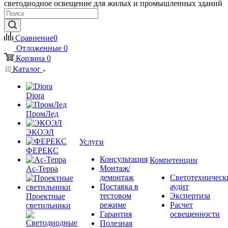
светодиодное освещение для жилых и промышленных зданий
Сравнение
0
Отложенные
0
Корзина
0
Каталог
Diora
ПромЛед
ЭКОЭЛ
Услуги
ФЕРЕКС
Консультация
Компетенции
Монтаж/
Ас-Терра
демонтаж
Светотехническ
Поставка в
аудит
тестовом
Экспертиза
Проектные
режиме
Расчет
светильники
Гарантия
освещенности
Полезная