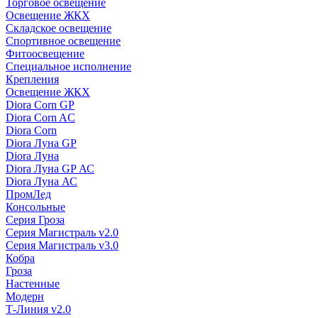
Торговое освещение
Освещение ЖКХ
Складское освещение
Спортивное освещение
Фитоосвещение
Специальное исполнение
Крепления
Освещение ЖКХ
Diora Corn GP
Diora Corn AC
Diora Corn
Diora Луна GP
Diora Луна
Diora Луна GP АС
Diora Луна АС
ПромЛед
Консольные
Серия Гроза
Серия Магистраль v2.0
Серия Магистраль v3.0
Кобра
Гроза
Настенные
Модерн
Т-Линия v2.0