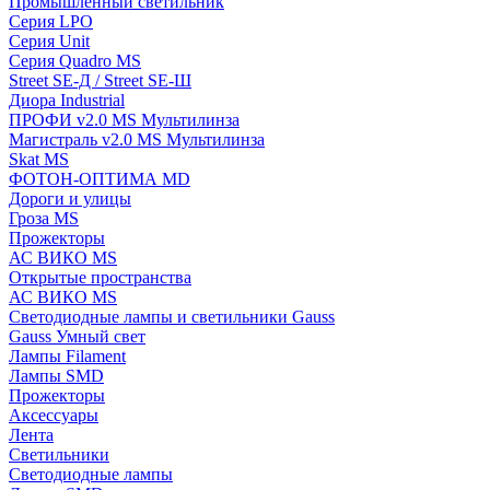
Промышленный светильник
Серия LPO
Серия Unit
Серия Quadro MS
Street SE-Д / Street SE-Ш
Диора Industrial
ПРОФИ v2.0 MS Мультилинза
Магистраль v2.0 MS Мультилинза
Skat MS
ФОТОН-ОПТИМА MD
Дороги и улицы
Гроза MS
Прожекторы
АС ВИКО MS
Открытые пространства
АС ВИКО MS
Светодиодные лампы и светильники Gauss
Gauss Умный свет
Лампы Filament
Лампы SMD
Прожекторы
Аксессуары
Лента
Светильники
Светодиодные лампы