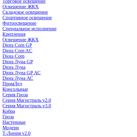
Торговое освещение
Освещение ЖКХ
Складское освещение
Спортивное освещение
Фитоосвещение
Специальное исполнение
Крепления
Освещение ЖКХ
Diora Corn GP
Diora Corn AC
Diora Corn
Diora Луна GP
Diora Луна
Diora Луна GP АС
Diora Луна АС
ПромЛед
Консольные
Серия Гроза
Серия Магистраль v2.0
Серия Магистраль v3.0
Кобра
Гроза
Настенные
Модерн
Т-Линия v2.0