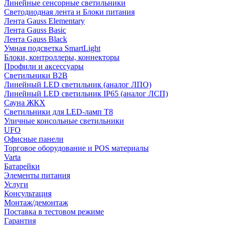
Линейные сенсорные светильники
Светодиодная лента и Блоки питания
Лента Gauss Elementary
Лента Gauss Basic
Лента Gauss Black
Умная подсветка SmartLight
Блоки, контроллеры, коннекторы
Профили и аксессуары
Светильники B2B
Линейный LED светильник (аналог ЛПО)
Линейный LED светильник IP65 (аналог ЛСП)
Сауна ЖКХ
Светильники для LED-ламп T8
Уличные консольные светильники
UFO
Офисные панели
Торговое оборудование и POS материалы
Varta
Батарейки
Элементы питания
Услуги
Консультация
Монтаж/демонтаж
Поставка в тестовом режиме
Гарантия