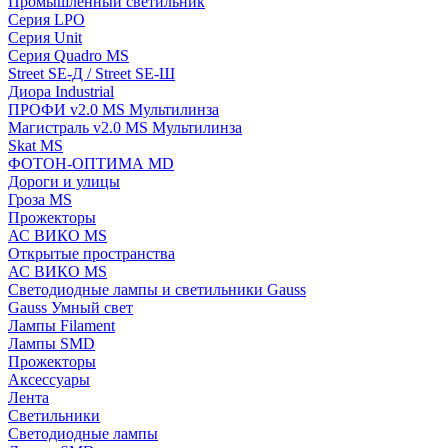
Промышленный светильник
Серия LPO
Серия Unit
Серия Quadro MS
Street SE-Д / Street SE-Ш
Диора Industrial
ПРОФИ v2.0 MS Мультилинза
Магистраль v2.0 MS Мультилинза
Skat MS
ФОТОН-ОПТИМА MD
Дороги и улицы
Гроза MS
Прожекторы
АС ВИКО MS
Открытые пространства
АС ВИКО MS
Светодиодные лампы и светильники Gauss
Gauss Умный свет
Лампы Filament
Лампы SMD
Прожекторы
Аксессуары
Лента
Светильники
Светодиодные лампы