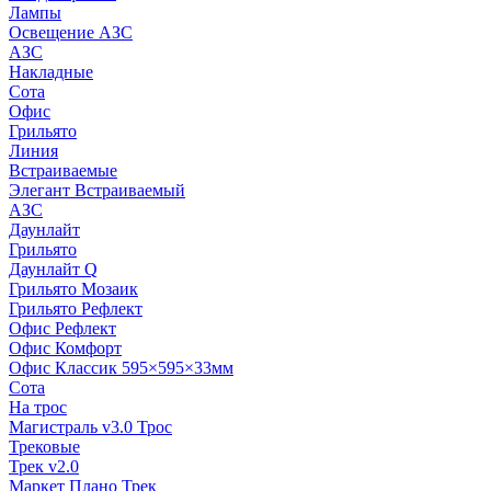
Лампы
Освещение АЗС
АЗС
Накладные
Сота
Офис
Грильято
Линия
Встраиваемые
Элегант Встраиваемый
АЗС
Даунлайт
Грильято
Даунлайт Q
Грильято Мозаик
Грильято Рефлект
Офис Рефлект
Офис Комфорт
Офис Классик 595×595×33мм
Сота
На трос
Магистраль v3.0 Трос
Трековые
Трек v2.0
Маркет Плано Трек