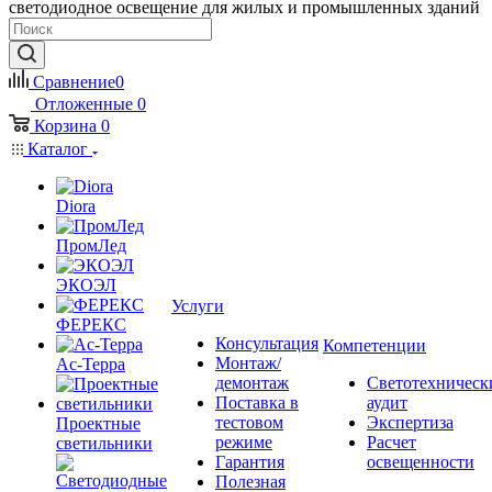
светодиодное освещение для жилых и промышленных зданий
Сравнение
0
Отложенные
0
Корзина
0
Каталог
Diora
ПромЛед
ЭКОЭЛ
Услуги
ФЕРЕКС
Консультация
Компетенции
Монтаж/
Ас-Терра
демонтаж
Светотехническ
Поставка в
аудит
тестовом
Экспертиза
Проектные
режиме
Расчет
светильники
Гарантия
освещенности
Полезная