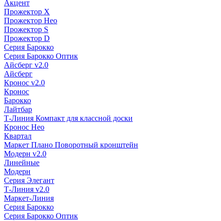
Акцент
Прожектор X
Прожектор Нео
Прожектор S
Прожектор D
Серия Барокко
Серия Барокко Оптик
Айсберг v2.0
Айсберг
Кронос v2.0
Кронос
Барокко
Лайтбар
Т-Линия Компакт для классной доски
Кронос Нео
Квартал
Маркет Плано Поворотный кронштейн
Модерн v2.0
Линейные
Модерн
Серия Элегант
Т-Линия v2.0
Маркет-Линия
Серия Барокко
Серия Барокко Оптик