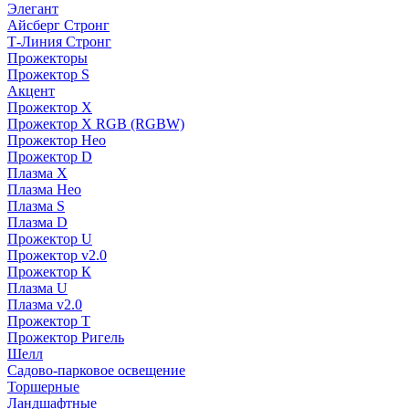
Элегант
Айсберг Стронг
Т-Линия Стронг
Прожекторы
Прожектор S
Акцент
Прожектор X
Прожектор Х RGB (RGBW)
Прожектор Нео
Прожектор D
Плазма X
Плазма Нео
Плазма S
Плазма D
Прожектор U
Прожектор v2.0
Прожектор К
Плазма U
Плазма v2.0
Прожектор Т
Прожектор Ригель
Шелл
Садово-парковое освещение
Торшерные
Ландшафтные