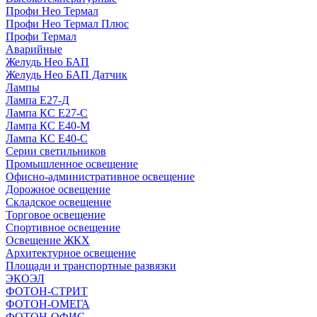
Профи Нео Термал
Профи Нео Термал Плюс
Профи Термал
Аварийные
Желудь Нео БАП
Желудь Нео БАП Датчик
Лампы
Лампа Е27-Д
Лампа КС Е27-С
Лампа КС Е40-М
Лампа КС Е40-С
Серии светильников
Промышленное освещение
Офисно-административное освещение
Дорожное освещение
Складское освещение
Торговое освещение
Спортивное освещение
Освещение ЖКХ
Архитектурное освещение
Площади и транспортные развязки
ЭКОЭЛ
ФОТОН-СТРИТ
ФОТОН-ОМЕГА
ФОТОН-ОФИС