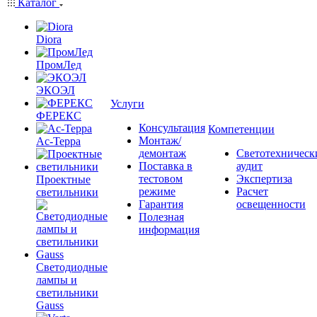
Каталог
Diora
ПромЛед
ЭКОЭЛ
Услуги
ФЕРЕКС
Консультация
Компетенции
Монтаж/
Ас-Терра
демонтаж
Светотехническ
Поставка в
аудит
тестовом
Экспертиза
Проектные
режиме
Расчет
светильники
Гарантия
освещенности
Полезная
информация
Светодиодные
лампы и
светильники
Gauss