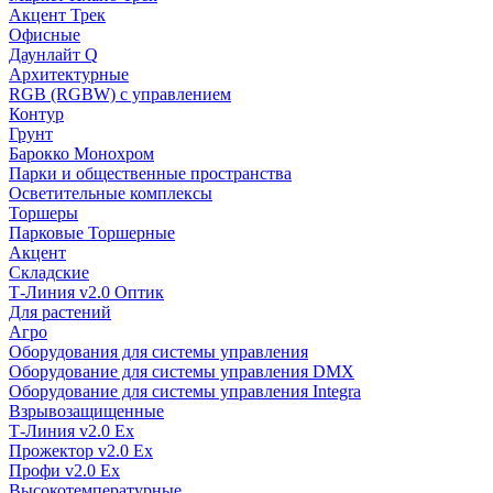
Акцент Трек
Офисные
Даунлайт Q
Архитектурные
RGB (RGBW) с управлением
Контур
Грунт
Барокко Монохром
Парки и общественные пространства
Осветительные комплексы
Торшеры
Парковые Торшерные
Акцент
Складские
Т-Линия v2.0 Оптик
Для растений
Агро
Оборудования для системы управления
Оборудование для системы управления DMX
Оборудование для системы управления Integra
Взрывозащищенные
Т-Линия v2.0 Ex
Прожектор v2.0 Ex
Профи v2.0 Ex
Высокотемпературные