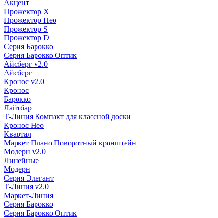
Акцент
Прожектор X
Прожектор Нео
Прожектор S
Прожектор D
Серия Барокко
Серия Барокко Оптик
Айсберг v2.0
Айсберг
Кронос v2.0
Кронос
Барокко
Лайтбар
Т-Линия Компакт для классной доски
Кронос Нео
Квартал
Маркет Плано Поворотный кронштейн
Модерн v2.0
Линейные
Модерн
Серия Элегант
Т-Линия v2.0
Маркет-Линия
Серия Барокко
Серия Барокко Оптик