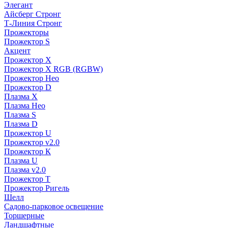
Элегант
Айсберг Стронг
Т-Линия Стронг
Прожекторы
Прожектор S
Акцент
Прожектор X
Прожектор Х RGB (RGBW)
Прожектор Нео
Прожектор D
Плазма X
Плазма Нео
Плазма S
Плазма D
Прожектор U
Прожектор v2.0
Прожектор К
Плазма U
Плазма v2.0
Прожектор Т
Прожектор Ригель
Шелл
Садово-парковое освещение
Торшерные
Ландшафтные