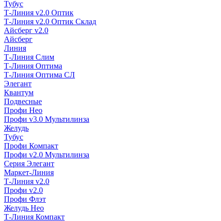
Тубус
Т-Линия v2.0 Оптик
Т-Линия v2.0 Оптик Склад
Айсберг v2.0
Айсберг
Линия
Т-Линия Слим
Т-Линия Оптима
Т-Линия Оптима СЛ
Элегант
Квантум
Подвесные
Профи Нео
Профи v3.0 Мультилинза
Желудь
Тубус
Профи Компакт
Профи v2.0 Мультилинза
Серия Элегант
Маркет-Линия
Т-Линия v2.0
Профи v2.0
Профи Флэт
Желудь Нео
Т-Линия Компакт