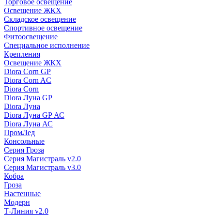
Торговое освещение
Освещение ЖКХ
Складское освещение
Спортивное освещение
Фитоосвещение
Специальное исполнение
Крепления
Освещение ЖКХ
Diora Corn GP
Diora Corn AC
Diora Corn
Diora Луна GP
Diora Луна
Diora Луна GP АС
Diora Луна АС
ПромЛед
Консольные
Серия Гроза
Серия Магистраль v2.0
Серия Магистраль v3.0
Кобра
Гроза
Настенные
Модерн
Т-Линия v2.0