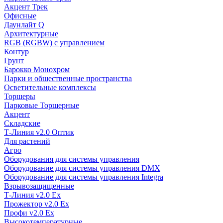
Акцент Трек
Офисные
Даунлайт Q
Архитектурные
RGB (RGBW) с управлением
Контур
Грунт
Барокко Монохром
Парки и общественные пространства
Осветительные комплексы
Торшеры
Парковые Торшерные
Акцент
Складские
Т-Линия v2.0 Оптик
Для растений
Агро
Оборудования для системы управления
Оборудование для системы управления DMX
Оборудование для системы управления Integra
Взрывозащищенные
Т-Линия v2.0 Ex
Прожектор v2.0 Ex
Профи v2.0 Ex
Высокотемпературные