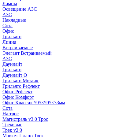
Лампы
Освещение АЗС
АЗС
Накладные
Сота
Офис
Грильято
Линия
Встраиваемые
Элегант Встраиваемый
АЗС
Даунлайт
Грильято
Даунлайт Q
Грильято Мозаик
Грильято Рефлект
Офис Рефлект
Офис Комфорт
Офис Классик 595×595×33мм
Сота
На трос
Магистраль v3.0 Трос
Трековые
Трек v2.0
Маркет Плано Трек