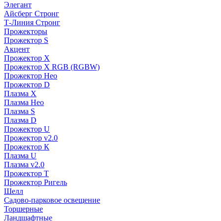
Элегант
Айсберг Стронг
Т-Линия Стронг
Прожекторы
Прожектор S
Акцент
Прожектор X
Прожектор Х RGB (RGBW)
Прожектор Нео
Прожектор D
Плазма X
Плазма Нео
Плазма S
Плазма D
Прожектор U
Прожектор v2.0
Прожектор К
Плазма U
Плазма v2.0
Прожектор Т
Прожектор Ригель
Шелл
Садово-парковое освещение
Торшерные
Ландшафтные