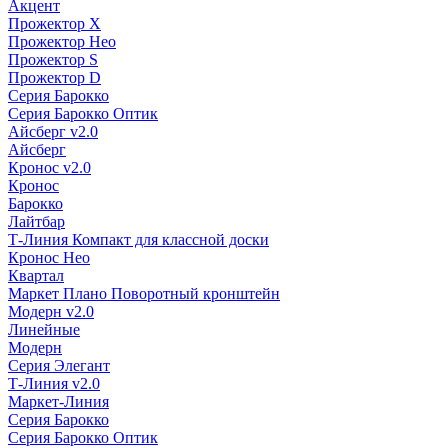
Акцент
Прожектор X
Прожектор Нео
Прожектор S
Прожектор D
Серия Барокко
Серия Барокко Оптик
Айсберг v2.0
Айсберг
Кронос v2.0
Кронос
Барокко
Лайтбар
Т-Линия Компакт для классной доски
Кронос Нео
Квартал
Маркет Плано Поворотный кронштейн
Модерн v2.0
Линейные
Модерн
Серия Элегант
Т-Линия v2.0
Маркет-Линия
Серия Барокко
Серия Барокко Оптик