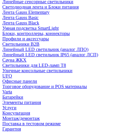
Линейные сенсорные светильники
Светодиодная лента и Блоки питания
Лента Gauss Elementary
Лента Gauss Basic
Лента Gauss Black
Умная подсветка SmartLight
Блоки, контроллеры, коннекторы
Профили и аксессуары
Светильники B2B
Линейный LED светильник (аналог ЛПО)
Линейный LED светильник IP65 (аналог ЛСП)
Сауна ЖКХ
Светильники для LED-ламп T8
Уличные консольные светильники
UFO
Офисные панели
Торговое оборудование и POS материалы
Varta
Батарейки
Элементы питания
Услуги
Консультация
Монтаж/демонтаж
Поставка в тестовом режиме
Гарантия