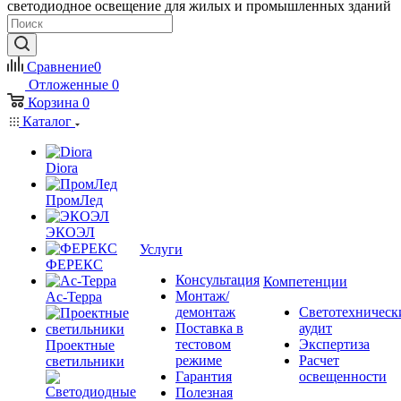
светодиодное освещение для жилых и промышленных зданий
Сравнение
0
Отложенные
0
Корзина
0
Каталог
Diora
ПромЛед
ЭКОЭЛ
Услуги
ФЕРЕКС
Консультация
Компетенции
Монтаж/
Ас-Терра
демонтаж
Светотехническ
Поставка в
аудит
тестовом
Экспертиза
Проектные
режиме
Расчет
светильники
Гарантия
освещенности
Полезная