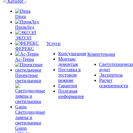
Каталог
Diora
ПромЛед
ЭКОЭЛ
Услуги
ФЕРЕКС
Консультация
Компетенции
Монтаж/
Ас-Терра
демонтаж
Светотехническ
Поставка в
аудит
тестовом
Экспертиза
Проектные
режиме
Расчет
светильники
Гарантия
освещенности
Полезная
информация
Светодиодные
лампы и
светильники
Gauss