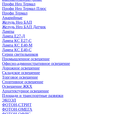
Профи Нео Термал
Профи Нео Термал Плюс
Профи Термал
Аварийные
Желудь Нео БАП
Желудь Нео БАП Датчик
Лампы
Лампа Е27-Д
Лампа КС Е27-С
Лампа КС Е40-М
Лампа КС Е40-С
Серии светильников
Промышленное освещение
Офисно-административное освещение
Дорожное освещение
Складское освещение
Торговое освещение
Спортивное освещение
Освещение ЖКХ
Архитектурное освещение
Площади и транспортные развязки
ЭКОЭЛ
ФОТОН-СТРИТ
ФОТОН-ОМЕГА
ФОТОН-ОФИС