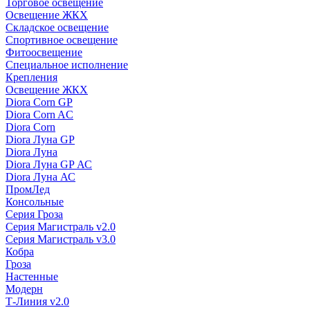
Торговое освещение
Освещение ЖКХ
Складское освещение
Спортивное освещение
Фитоосвещение
Специальное исполнение
Крепления
Освещение ЖКХ
Diora Corn GP
Diora Corn AC
Diora Corn
Diora Луна GP
Diora Луна
Diora Луна GP АС
Diora Луна АС
ПромЛед
Консольные
Серия Гроза
Серия Магистраль v2.0
Серия Магистраль v3.0
Кобра
Гроза
Настенные
Модерн
Т-Линия v2.0