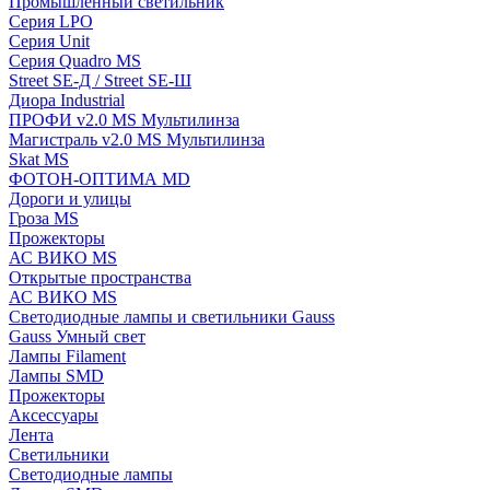
Промышленный светильник
Серия LPO
Серия Unit
Серия Quadro MS
Street SE-Д / Street SE-Ш
Диора Industrial
ПРОФИ v2.0 MS Мультилинза
Магистраль v2.0 MS Мультилинза
Skat MS
ФОТОН-ОПТИМА MD
Дороги и улицы
Гроза MS
Прожекторы
АС ВИКО MS
Открытые пространства
АС ВИКО MS
Светодиодные лампы и светильники Gauss
Gauss Умный свет
Лампы Filament
Лампы SMD
Прожекторы
Аксессуары
Лента
Светильники
Светодиодные лампы