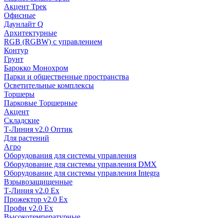
Акцент Трек
Офисные
Даунлайт Q
Архитектурные
RGB (RGBW) с управлением
Контур
Грунт
Барокко Монохром
Парки и общественные пространства
Осветительные комплексы
Торшеры
Парковые Торшерные
Акцент
Складские
Т-Линия v2.0 Оптик
Для растений
Агро
Оборудования для системы управления
Оборудование для системы управления DMX
Оборудование для системы управления Integra
Взрывозащищенные
Т-Линия v2.0 Ex
Прожектор v2.0 Ex
Профи v2.0 Ex
Высокотемпературные