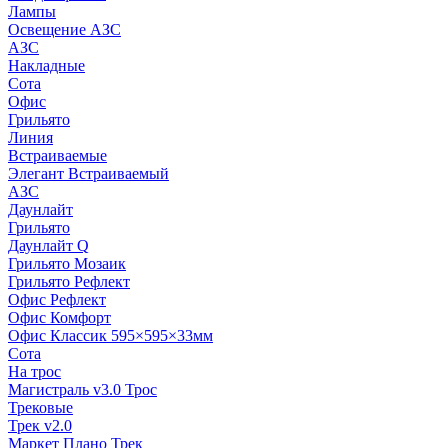
Лампы
Освещение АЗС
АЗС
Накладные
Сота
Офис
Грильято
Линия
Встраиваемые
Элегант Встраиваемый
АЗС
Даунлайт
Грильято
Даунлайт Q
Грильято Мозаик
Грильято Рефлект
Офис Рефлект
Офис Комфорт
Офис Классик 595×595×33мм
Сота
На трос
Магистраль v3.0 Трос
Трековые
Трек v2.0
Маркет Плано Трек