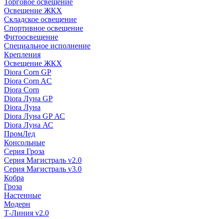
Торговое освещение
Освещение ЖКХ
Складское освещение
Спортивное освещение
Фитоосвещение
Специальное исполнение
Крепления
Освещение ЖКХ
Diora Corn GP
Diora Corn AC
Diora Corn
Diora Луна GP
Diora Луна
Diora Луна GP АС
Diora Луна АС
ПромЛед
Консольные
Серия Гроза
Серия Магистраль v2.0
Серия Магистраль v3.0
Кобра
Гроза
Настенные
Модерн
Т-Линия v2.0