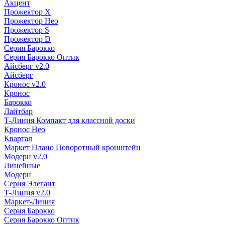
Акцент
Прожектор X
Прожектор Нео
Прожектор S
Прожектор D
Серия Барокко
Серия Барокко Оптик
Айсберг v2.0
Айсберг
Кронос v2.0
Кронос
Барокко
Лайтбар
Т-Линия Компакт для классной доски
Кронос Нео
Квартал
Маркет Плано Поворотный кронштейн
Модерн v2.0
Линейные
Модерн
Серия Элегант
Т-Линия v2.0
Маркет-Линия
Серия Барокко
Серия Барокко Оптик