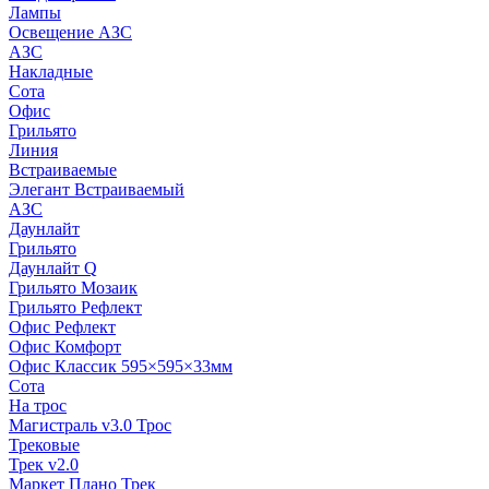
Лампы
Освещение АЗС
АЗС
Накладные
Сота
Офис
Грильято
Линия
Встраиваемые
Элегант Встраиваемый
АЗС
Даунлайт
Грильято
Даунлайт Q
Грильято Мозаик
Грильято Рефлект
Офис Рефлект
Офис Комфорт
Офис Классик 595×595×33мм
Сота
На трос
Магистраль v3.0 Трос
Трековые
Трек v2.0
Маркет Плано Трек