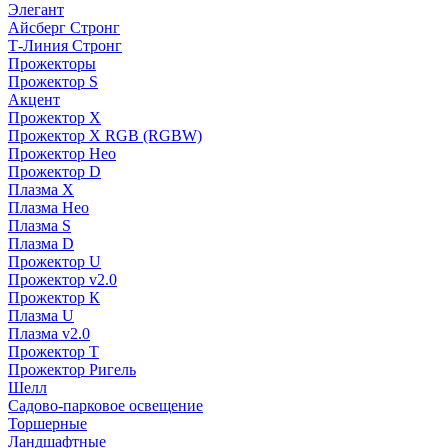
Элегант
Айсберг Стронг
Т-Линия Стронг
Прожекторы
Прожектор S
Акцент
Прожектор X
Прожектор Х RGB (RGBW)
Прожектор Нео
Прожектор D
Плазма X
Плазма Нео
Плазма S
Плазма D
Прожектор U
Прожектор v2.0
Прожектор К
Плазма U
Плазма v2.0
Прожектор Т
Прожектор Ригель
Шелл
Садово-парковое освещение
Торшерные
Ландшафтные