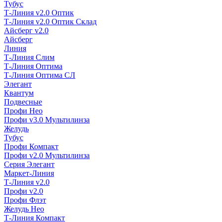
Тубус
Т-Линия v2.0 Оптик
Т-Линия v2.0 Оптик Склад
Айсберг v2.0
Айсберг
Линия
Т-Линия Слим
Т-Линия Оптима
Т-Линия Оптима СЛ
Элегант
Квантум
Подвесные
Профи Нео
Профи v3.0 Мультилинза
Желудь
Тубус
Профи Компакт
Профи v2.0 Мультилинза
Серия Элегант
Маркет-Линия
Т-Линия v2.0
Профи v2.0
Профи Флэт
Желудь Нео
Т-Линия Компакт