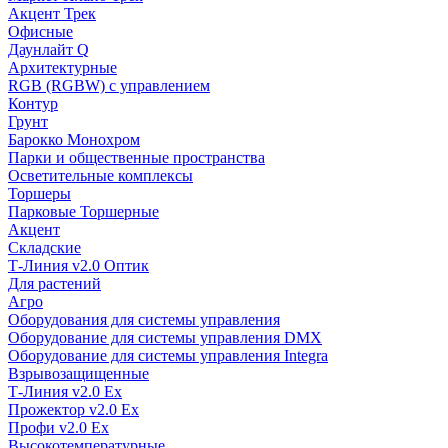
Акцент Трек
Офисные
Даунлайт Q
Архитектурные
RGB (RGBW) с управлением
Контур
Грунт
Барокко Монохром
Парки и общественные пространства
Осветительные комплексы
Торшеры
Парковые Торшерные
Акцент
Складские
Т-Линия v2.0 Оптик
Для растений
Агро
Оборудования для системы управления
Оборудование для системы управления DMX
Оборудование для системы управления Integra
Взрывозащищенные
Т-Линия v2.0 Ex
Прожектор v2.0 Ex
Профи v2.0 Ex
Высокотемпературные