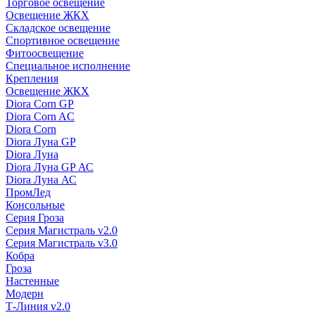
Торговое освещение
Освещение ЖКХ
Складское освещение
Спортивное освещение
Фитоосвещение
Специальное исполнение
Крепления
Освещение ЖКХ
Diora Corn GP
Diora Corn AC
Diora Corn
Diora Луна GP
Diora Луна
Diora Луна GP АС
Diora Луна АС
ПромЛед
Консольные
Серия Гроза
Серия Магистраль v2.0
Серия Магистраль v3.0
Кобра
Гроза
Настенные
Модерн
Т-Линия v2.0