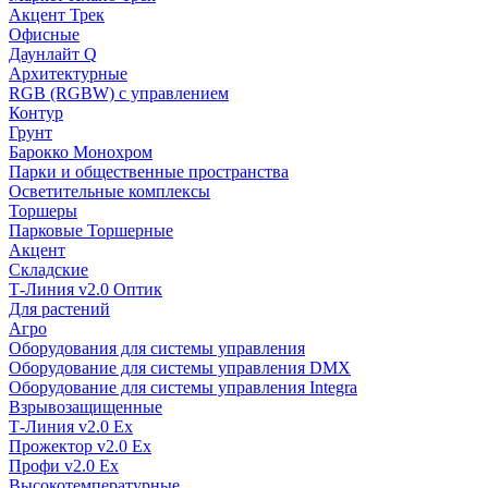
Акцент Трек
Офисные
Даунлайт Q
Архитектурные
RGB (RGBW) с управлением
Контур
Грунт
Барокко Монохром
Парки и общественные пространства
Осветительные комплексы
Торшеры
Парковые Торшерные
Акцент
Складские
Т-Линия v2.0 Оптик
Для растений
Агро
Оборудования для системы управления
Оборудование для системы управления DMX
Оборудование для системы управления Integra
Взрывозащищенные
Т-Линия v2.0 Ex
Прожектор v2.0 Ex
Профи v2.0 Ex
Высокотемпературные