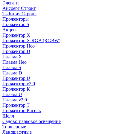
Элегант
Айсберг Стронг
Т-Линия Стронг
Прожекторы
Прожектор S
Акцент
Прожектор X
Прожектор Х RGB (RGBW)
Прожектор Нео
Прожектор D
Плазма X
Плазма Нео
Плазма S
Плазма D
Прожектор U
Прожектор v2.0
Прожектор К
Плазма U
Плазма v2.0
Прожектор Т
Прожектор Ригель
Шелл
Садово-парковое освещение
Торшерные
Ландшафтные