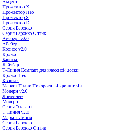
Акцент
Прожектор X
Прожектор Нео
Прожектор S
Прожектор D
Серия Барокко
Серия Барокко Оптик
Айсберг v2.0
Айсберг
Кронос v2.0
Кронос
Барокко
Лайтбар
Т-Линия Компакт для классной доски
Кронос Нео
Квартал
Маркет Плано Поворотный кронштейн
Модерн v2.0
Линейные
Модерн
Серия Элегант
Т-Линия v2.0
Маркет-Линия
Серия Барокко
Серия Барокко Оптик