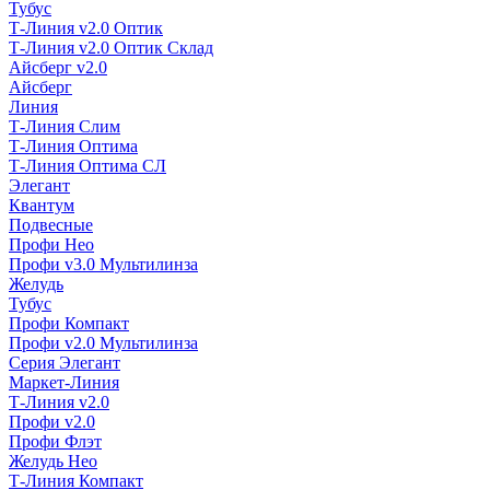
Тубус
Т-Линия v2.0 Оптик
Т-Линия v2.0 Оптик Склад
Айсберг v2.0
Айсберг
Линия
Т-Линия Слим
Т-Линия Оптима
Т-Линия Оптима СЛ
Элегант
Квантум
Подвесные
Профи Нео
Профи v3.0 Мультилинза
Желудь
Тубус
Профи Компакт
Профи v2.0 Мультилинза
Серия Элегант
Маркет-Линия
Т-Линия v2.0
Профи v2.0
Профи Флэт
Желудь Нео
Т-Линия Компакт