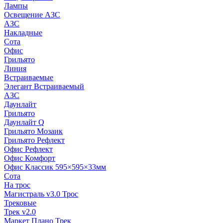
Лампы
Освещение АЗС
АЗС
Накладные
Сота
Офис
Грильято
Линия
Встраиваемые
Элегант Встраиваемый
АЗС
Даунлайт
Грильято
Даунлайт Q
Грильято Мозаик
Грильято Рефлект
Офис Рефлект
Офис Комфорт
Офис Классик 595×595×33мм
Сота
На трос
Магистраль v3.0 Трос
Трековые
Трек v2.0
Маркет Плано Трек