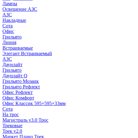
Лампы
Освещение АЗС
АЗС
Накладные
Сота
Офис
Грильято
Линия
Встраиваемые
Элегант Встраиваемый
АЗС
Даунлайт
Грильято
Даунлайт Q
Грильято Мозаик
Грильято Рефлект
Офис Рефлект
Офис Комфорт
Офис Классик 595×595×33мм
Сота
На трос
Магистраль v3.0 Трос
Трековые
Трек v2.0
Маркет Плано Трек