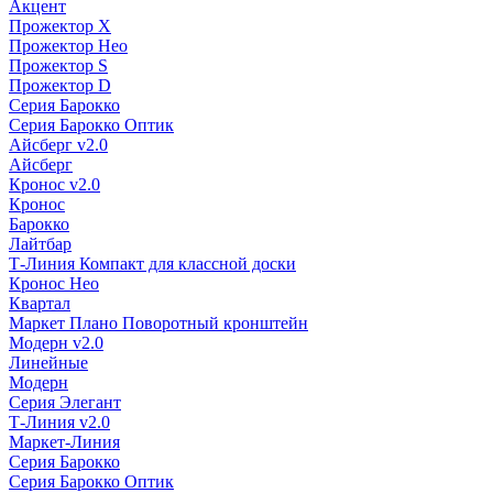
Акцент
Прожектор X
Прожектор Нео
Прожектор S
Прожектор D
Серия Барокко
Серия Барокко Оптик
Айсберг v2.0
Айсберг
Кронос v2.0
Кронос
Барокко
Лайтбар
Т-Линия Компакт для классной доски
Кронос Нео
Квартал
Маркет Плано Поворотный кронштейн
Модерн v2.0
Линейные
Модерн
Серия Элегант
Т-Линия v2.0
Маркет-Линия
Серия Барокко
Серия Барокко Оптик