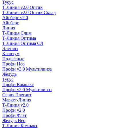
Тубус
Т-Линия v2.0 Оптик
Т-Линия v2.0 Оптик Склад
Айсберг v2.0
Айсберг
Линия
Т-Линия Слим
Т-Линия Оптима
Т-Линия Оптима СЛ
Элегант
Квантум
Подвесные
Профи Нео
Профи v3.0 Мультилинза
Желудь
Тубус
Профи Компакт
Профи v2.0 Мультилинза
Серия Элегант
Маркет-Линия
Т-Линия v2.0
Профи v2.0
Профи Флэт
Желудь Нео
Т-Линия Компакт