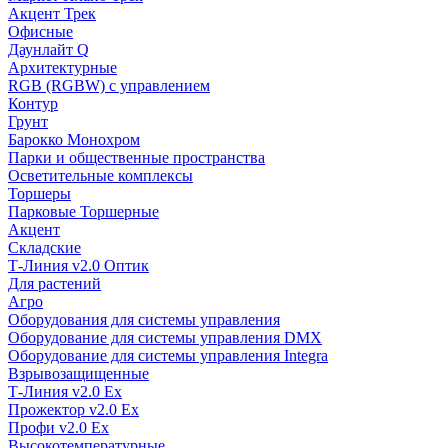
Акцент Трек
Офисные
Даунлайт Q
Архитектурные
RGB (RGBW) с управлением
Контур
Грунт
Барокко Монохром
Парки и общественные пространства
Осветительные комплексы
Торшеры
Парковые Торшерные
Акцент
Складские
Т-Линия v2.0 Оптик
Для растений
Агро
Оборудования для системы управления
Оборудование для системы управления DMX
Оборудование для системы управления Integra
Взрывозащищенные
Т-Линия v2.0 Ex
Прожектор v2.0 Ex
Профи v2.0 Ex
Высокотемпературные