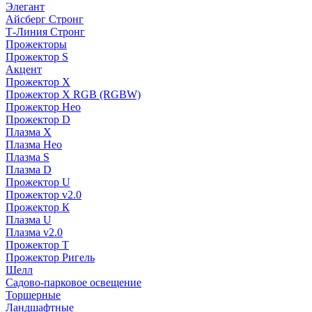
Элегант
Айсберг Стронг
Т-Линия Стронг
Прожекторы
Прожектор S
Акцент
Прожектор X
Прожектор Х RGB (RGBW)
Прожектор Нео
Прожектор D
Плазма X
Плазма Нео
Плазма S
Плазма D
Прожектор U
Прожектор v2.0
Прожектор К
Плазма U
Плазма v2.0
Прожектор Т
Прожектор Ригель
Шелл
Садово-парковое освещение
Торшерные
Ландшафтные