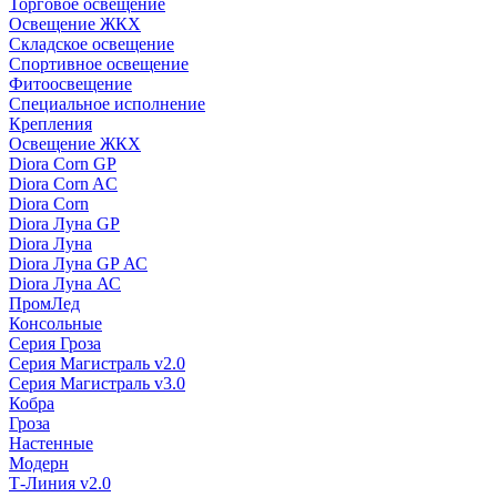
Торговое освещение
Освещение ЖКХ
Складское освещение
Спортивное освещение
Фитоосвещение
Специальное исполнение
Крепления
Освещение ЖКХ
Diora Corn GP
Diora Corn AC
Diora Corn
Diora Луна GP
Diora Луна
Diora Луна GP АС
Diora Луна АС
ПромЛед
Консольные
Серия Гроза
Серия Магистраль v2.0
Серия Магистраль v3.0
Кобра
Гроза
Настенные
Модерн
Т-Линия v2.0