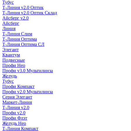
Тубус
Т-Линия v2.0 Оптик
Т-Линия v2.0 Оптик Склад
Айсберг v2.0
Айсберг
Линия
Т-Линия Слим
Т-Линия Оптима
Т-Линия Оптима СЛ
Элегант
Квантум
Подвесные
Профи Нео
Профи v3.0 Мультилинза
Желудь
Тубус
Профи Компакт
Профи v2.0 Мультилинза
Серия Элегант
Маркет-Линия
Т-Линия v2.0
Профи v2.0
Профи Флэт
Желудь Нео
Т-Линия Компакт