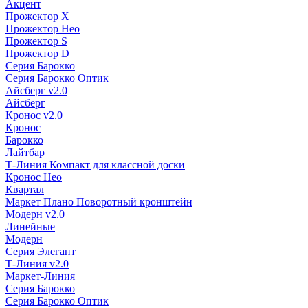
Акцент
Прожектор X
Прожектор Нео
Прожектор S
Прожектор D
Серия Барокко
Серия Барокко Оптик
Айсберг v2.0
Айсберг
Кронос v2.0
Кронос
Барокко
Лайтбар
Т-Линия Компакт для классной доски
Кронос Нео
Квартал
Маркет Плано Поворотный кронштейн
Модерн v2.0
Линейные
Модерн
Серия Элегант
Т-Линия v2.0
Маркет-Линия
Серия Барокко
Серия Барокко Оптик