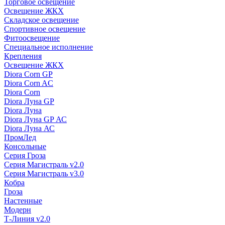
Торговое освещение
Освещение ЖКХ
Складское освещение
Спортивное освещение
Фитоосвещение
Специальное исполнение
Крепления
Освещение ЖКХ
Diora Corn GP
Diora Corn AC
Diora Corn
Diora Луна GP
Diora Луна
Diora Луна GP АС
Diora Луна АС
ПромЛед
Консольные
Серия Гроза
Серия Магистраль v2.0
Серия Магистраль v3.0
Кобра
Гроза
Настенные
Модерн
Т-Линия v2.0