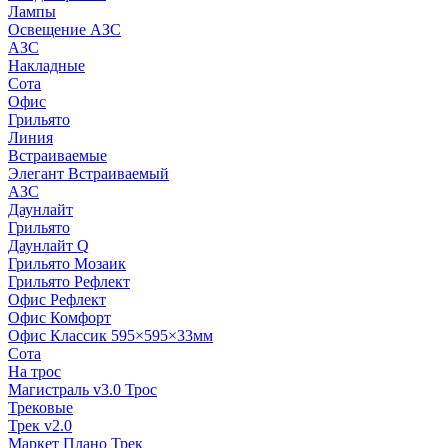
Лампы
Освещение АЗС
АЗС
Накладные
Сота
Офис
Грильято
Линия
Встраиваемые
Элегант Встраиваемый
АЗС
Даунлайт
Грильято
Даунлайт Q
Грильято Мозаик
Грильято Рефлект
Офис Рефлект
Офис Комфорт
Офис Классик 595×595×33мм
Сота
На трос
Магистраль v3.0 Трос
Трековые
Трек v2.0
Маркет Плано Трек