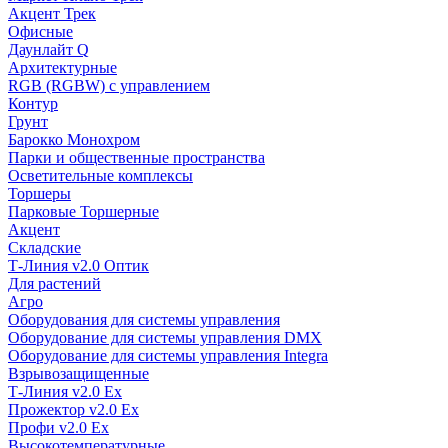
Акцент Трек
Офисные
Даунлайт Q
Архитектурные
RGB (RGBW) с управлением
Контур
Грунт
Барокко Монохром
Парки и общественные пространства
Осветительные комплексы
Торшеры
Парковые Торшерные
Акцент
Складские
Т-Линия v2.0 Оптик
Для растений
Агро
Оборудования для системы управления
Оборудование для системы управления DMX
Оборудование для системы управления Integra
Взрывозащищенные
Т-Линия v2.0 Ex
Прожектор v2.0 Ex
Профи v2.0 Ex
Высокотемпературные