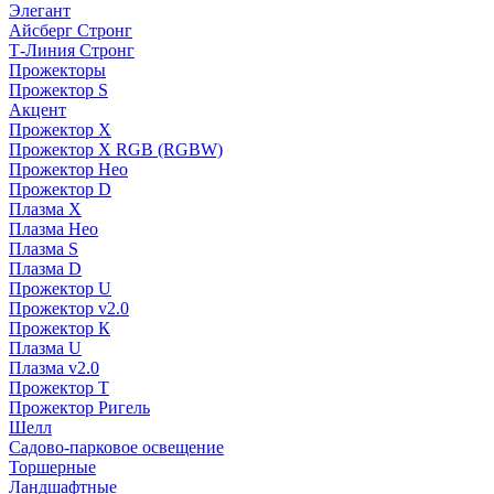
Элегант
Айсберг Стронг
Т-Линия Стронг
Прожекторы
Прожектор S
Акцент
Прожектор X
Прожектор Х RGB (RGBW)
Прожектор Нео
Прожектор D
Плазма X
Плазма Нео
Плазма S
Плазма D
Прожектор U
Прожектор v2.0
Прожектор К
Плазма U
Плазма v2.0
Прожектор Т
Прожектор Ригель
Шелл
Садово-парковое освещение
Торшерные
Ландшафтные