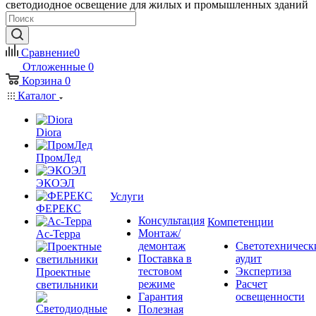
светодиодное освещение для жилых и промышленных зданий
Сравнение
0
Отложенные
0
Корзина
0
Каталог
Diora
ПромЛед
ЭКОЭЛ
Услуги
ФЕРЕКС
Консультация
Компетенции
Монтаж/
Ас-Терра
демонтаж
Светотехническ
Поставка в
аудит
тестовом
Экспертиза
Проектные
режиме
Расчет
светильники
Гарантия
освещенности
Полезная