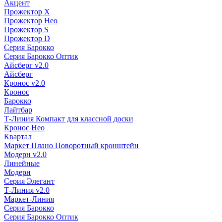
Акцент
Прожектор X
Прожектор Нео
Прожектор S
Прожектор D
Серия Барокко
Серия Барокко Оптик
Айсберг v2.0
Айсберг
Кронос v2.0
Кронос
Барокко
Лайтбар
Т-Линия Компакт для классной доски
Кронос Нео
Квартал
Маркет Плано Поворотный кронштейн
Модерн v2.0
Линейные
Модерн
Серия Элегант
Т-Линия v2.0
Маркет-Линия
Серия Барокко
Серия Барокко Оптик