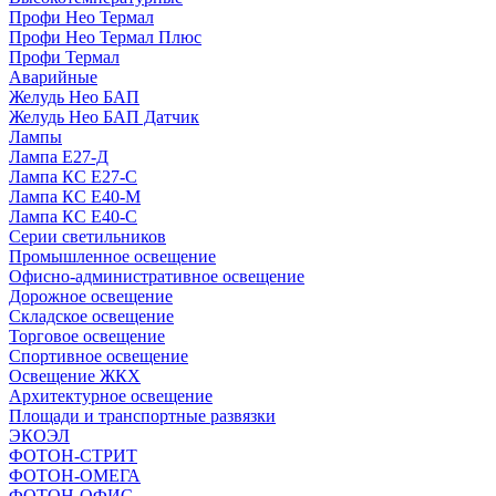
Профи Нео Термал
Профи Нео Термал Плюс
Профи Термал
Аварийные
Желудь Нео БАП
Желудь Нео БАП Датчик
Лампы
Лампа Е27-Д
Лампа КС Е27-С
Лампа КС Е40-М
Лампа КС Е40-С
Серии светильников
Промышленное освещение
Офисно-административное освещение
Дорожное освещение
Складское освещение
Торговое освещение
Спортивное освещение
Освещение ЖКХ
Архитектурное освещение
Площади и транспортные развязки
ЭКОЭЛ
ФОТОН-СТРИТ
ФОТОН-ОМЕГА
ФОТОН-ОФИС