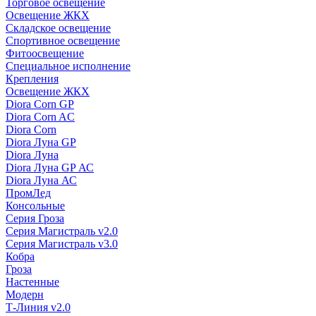
Торговое освещение
Освещение ЖКХ
Складское освещение
Спортивное освещение
Фитоосвещение
Специальное исполнение
Крепления
Освещение ЖКХ
Diora Corn GP
Diora Corn AC
Diora Corn
Diora Луна GP
Diora Луна
Diora Луна GP АС
Diora Луна АС
ПромЛед
Консольные
Серия Гроза
Серия Магистраль v2.0
Серия Магистраль v3.0
Кобра
Гроза
Настенные
Модерн
Т-Линия v2.0