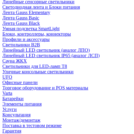
Линейные сенсорные светильники
Светодиодная лента и Блоки питания
Лента Gauss Elementary
Лента Gauss Basic
Лента Gauss Black
Умная подсветка SmartLight
Блоки, контроллеры, коннекторы
Профили и аксессуары
Светильники B2B
Линейный LED светильник (аналог ЛПО)
Линейный LED светильник IP65 (аналог ЛСП)
Сауна ЖКХ
Светильники для LED-ламп T8
Уличные консольные светильники
UFO
Офисные панели
Торговое оборудование и POS материалы
Varta
Батарейки
Элементы питания
Услуги
Консультация
Монтаж/демонтаж
Поставка в тестовом режиме
Гарантия