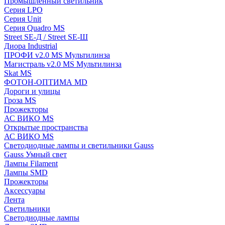
Промышленный светильник
Серия LPO
Серия Unit
Серия Quadro MS
Street SE-Д / Street SE-Ш
Диора Industrial
ПРОФИ v2.0 MS Мультилинза
Магистраль v2.0 MS Мультилинза
Skat MS
ФОТОН-ОПТИМА MD
Дороги и улицы
Гроза MS
Прожекторы
АС ВИКО MS
Открытые пространства
АС ВИКО MS
Светодиодные лампы и светильники Gauss
Gauss Умный свет
Лампы Filament
Лампы SMD
Прожекторы
Аксессуары
Лента
Светильники
Светодиодные лампы