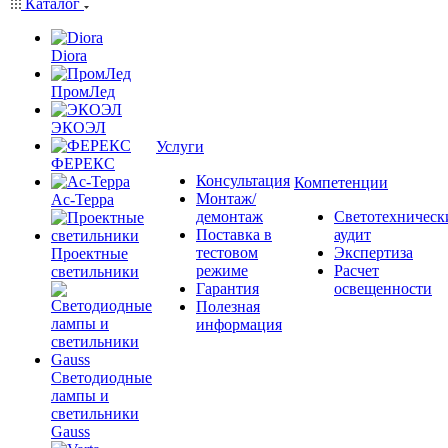
Каталог
Diora
ПромЛед
ЭКОЭЛ
Услуги
ФЕРЕКС
Консультация
Компетенции
Монтаж/
Ас-Терра
демонтаж
Светотехническ
Поставка в
аудит
тестовом
Экспертиза
Проектные
режиме
Расчет
светильники
Гарантия
освещенности
Полезная
информация
Светодиодные
лампы и
светильники
Gauss