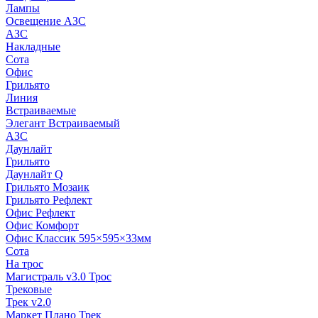
Лампы
Освещение АЗС
АЗС
Накладные
Сота
Офис
Грильято
Линия
Встраиваемые
Элегант Встраиваемый
АЗС
Даунлайт
Грильято
Даунлайт Q
Грильято Мозаик
Грильято Рефлект
Офис Рефлект
Офис Комфорт
Офис Классик 595×595×33мм
Сота
На трос
Магистраль v3.0 Трос
Трековые
Трек v2.0
Маркет Плано Трек