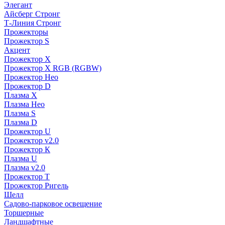
Элегант
Айсберг Стронг
Т-Линия Стронг
Прожекторы
Прожектор S
Акцент
Прожектор X
Прожектор Х RGB (RGBW)
Прожектор Нео
Прожектор D
Плазма X
Плазма Нео
Плазма S
Плазма D
Прожектор U
Прожектор v2.0
Прожектор К
Плазма U
Плазма v2.0
Прожектор Т
Прожектор Ригель
Шелл
Садово-парковое освещение
Торшерные
Ландшафтные