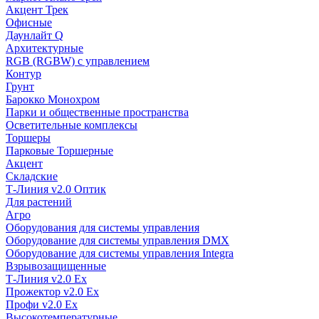
Акцент Трек
Офисные
Даунлайт Q
Архитектурные
RGB (RGBW) с управлением
Контур
Грунт
Барокко Монохром
Парки и общественные пространства
Осветительные комплексы
Торшеры
Парковые Торшерные
Акцент
Складские
Т-Линия v2.0 Оптик
Для растений
Агро
Оборудования для системы управления
Оборудование для системы управления DMX
Оборудование для системы управления Integra
Взрывозащищенные
Т-Линия v2.0 Ex
Прожектор v2.0 Ex
Профи v2.0 Ex
Высокотемпературные