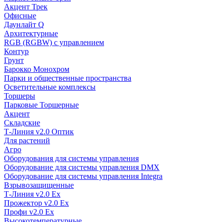
Акцент Трек
Офисные
Даунлайт Q
Архитектурные
RGB (RGBW) с управлением
Контур
Грунт
Барокко Монохром
Парки и общественные пространства
Осветительные комплексы
Торшеры
Парковые Торшерные
Акцент
Складские
Т-Линия v2.0 Оптик
Для растений
Агро
Оборудования для системы управления
Оборудование для системы управления DMX
Оборудование для системы управления Integra
Взрывозащищенные
Т-Линия v2.0 Ex
Прожектор v2.0 Ex
Профи v2.0 Ex
Высокотемпературные