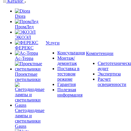
Каталог
Diora
ПромЛед
ЭКОЭЛ
Услуги
ФЕРЕКС
Консультация
Компетенции
Монтаж/
Ас-Терра
демонтаж
Светотехническ
Поставка в
аудит
тестовом
Экспертиза
Проектные
режиме
Расчет
светильники
Гарантия
освещенности
Полезная
информация
Светодиодные
лампы и
светильники
Gauss