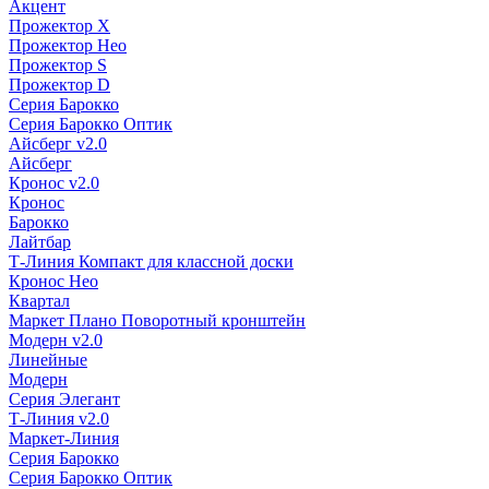
Акцент
Прожектор X
Прожектор Нео
Прожектор S
Прожектор D
Серия Барокко
Серия Барокко Оптик
Айсберг v2.0
Айсберг
Кронос v2.0
Кронос
Барокко
Лайтбар
Т-Линия Компакт для классной доски
Кронос Нео
Квартал
Маркет Плано Поворотный кронштейн
Модерн v2.0
Линейные
Модерн
Серия Элегант
Т-Линия v2.0
Маркет-Линия
Серия Барокко
Серия Барокко Оптик