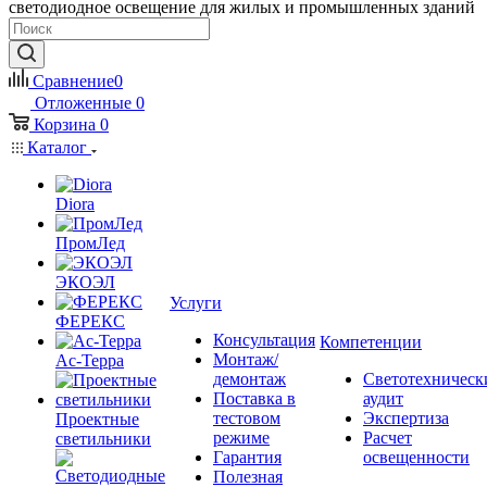
светодиодное освещение для жилых и промышленных зданий
Сравнение
0
Отложенные
0
Корзина
0
Каталог
Diora
ПромЛед
ЭКОЭЛ
Услуги
ФЕРЕКС
Консультация
Компетенции
Монтаж/
Ас-Терра
демонтаж
Светотехническ
Поставка в
аудит
тестовом
Экспертиза
Проектные
режиме
Расчет
светильники
Гарантия
освещенности
Полезная