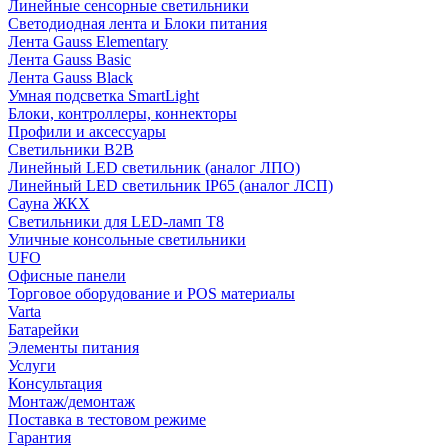
Линейные сенсорные светильники
Светодиодная лента и Блоки питания
Лента Gauss Elementary
Лента Gauss Basic
Лента Gauss Black
Умная подсветка SmartLight
Блоки, контроллеры, коннекторы
Профили и аксессуары
Светильники B2B
Линейный LED светильник (аналог ЛПО)
Линейный LED светильник IP65 (аналог ЛСП)
Сауна ЖКХ
Светильники для LED-ламп T8
Уличные консольные светильники
UFO
Офисные панели
Торговое оборудование и POS материалы
Varta
Батарейки
Элементы питания
Услуги
Консультация
Монтаж/демонтаж
Поставка в тестовом режиме
Гарантия