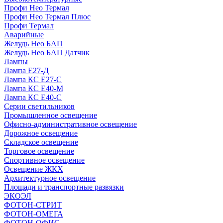
Профи Нео Термал
Профи Нео Термал Плюс
Профи Термал
Аварийные
Желудь Нео БАП
Желудь Нео БАП Датчик
Лампы
Лампа Е27-Д
Лампа КС Е27-С
Лампа КС Е40-М
Лампа КС Е40-С
Серии светильников
Промышленное освещение
Офисно-административное освещение
Дорожное освещение
Складское освещение
Торговое освещение
Спортивное освещение
Освещение ЖКХ
Архитектурное освещение
Площади и транспортные развязки
ЭКОЭЛ
ФОТОН-СТРИТ
ФОТОН-ОМЕГА
ФОТОН-ОФИС