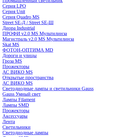
Промышленный светильник
Серия LPO
Серия Unit
Серия Quadro MS
Street SE-Д / Street SE-Ш
Диора Industrial
ПРОФИ v2.0 MS Мультилинза
Магистраль v2.0 MS Мультилинза
Skat MS
ФОТОН-ОПТИМА MD
Дороги и улицы
Гроза MS
Прожекторы
АС ВИКО MS
Открытые пространства
АС ВИКО MS
Светодиодные лампы и светильники Gauss
Gauss Умный свет
Лампы Filament
Лампы SMD
Прожекторы
Аксессуары
Лента
Светильники
Светодиодные лампы