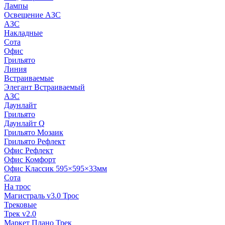
Лампы
Освещение АЗС
АЗС
Накладные
Сота
Офис
Грильято
Линия
Встраиваемые
Элегант Встраиваемый
АЗС
Даунлайт
Грильято
Даунлайт Q
Грильято Мозаик
Грильято Рефлект
Офис Рефлект
Офис Комфорт
Офис Классик 595×595×33мм
Сота
На трос
Магистраль v3.0 Трос
Трековые
Трек v2.0
Маркет Плано Трек