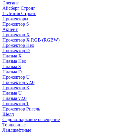
Элегант
Айсберг Стронг
Т-Линия Стронг
Прожекторы
Прожектор S
Акцент
Прожектор X
Прожектор Х RGB (RGBW)
Прожектор Нео
Прожектор D
Плазма X
Плазма Нео
Плазма S
Плазма D
Прожектор U
Прожектор v2.0
Прожектор К
Плазма U
Плазма v2.0
Прожектор Т
Прожектор Ригель
Шелл
Садово-парковое освещение
Торшерные
Ландшафтные