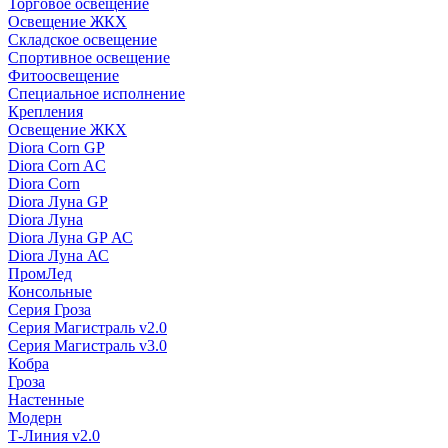
Торговое освещение
Освещение ЖКХ
Складское освещение
Спортивное освещение
Фитоосвещение
Специальное исполнение
Крепления
Освещение ЖКХ
Diora Corn GP
Diora Corn AC
Diora Corn
Diora Луна GP
Diora Луна
Diora Луна GP АС
Diora Луна АС
ПромЛед
Консольные
Серия Гроза
Серия Магистраль v2.0
Серия Магистраль v3.0
Кобра
Гроза
Настенные
Модерн
Т-Линия v2.0