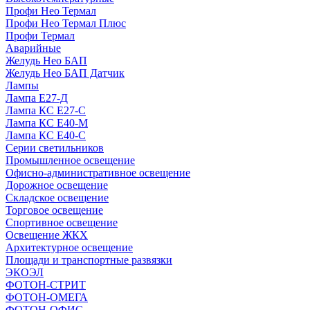
Профи Нео Термал
Профи Нео Термал Плюс
Профи Термал
Аварийные
Желудь Нео БАП
Желудь Нео БАП Датчик
Лампы
Лампа Е27-Д
Лампа КС Е27-С
Лампа КС Е40-М
Лампа КС Е40-С
Серии светильников
Промышленное освещение
Офисно-административное освещение
Дорожное освещение
Складское освещение
Торговое освещение
Спортивное освещение
Освещение ЖКХ
Архитектурное освещение
Площади и транспортные развязки
ЭКОЭЛ
ФОТОН-СТРИТ
ФОТОН-ОМЕГА
ФОТОН-ОФИС