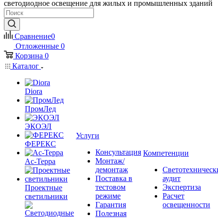
светодиодное освещение для жилых и промышленных зданий
Сравнение
0
Отложенные
0
Корзина
0
Каталог
Diora
ПромЛед
ЭКОЭЛ
Услуги
ФЕРЕКС
Консультация
Компетенции
Монтаж/
Ас-Терра
демонтаж
Светотехническ
Поставка в
аудит
тестовом
Экспертиза
Проектные
режиме
Расчет
светильники
Гарантия
освещенности
Полезная