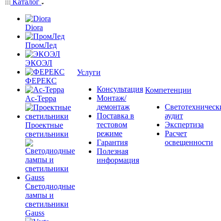
Каталог
Diora
ПромЛед
ЭКОЭЛ
Услуги
ФЕРЕКС
Консультация
Компетенции
Монтаж/
Ас-Терра
демонтаж
Светотехническ
Поставка в
аудит
тестовом
Экспертиза
Проектные
режиме
Расчет
светильники
Гарантия
освещенности
Полезная
информация
Светодиодные
лампы и
светильники
Gauss