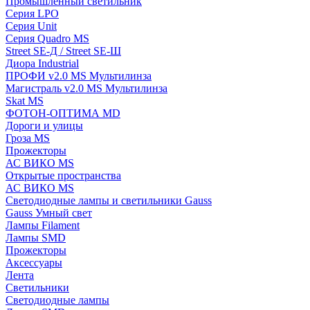
Промышленный светильник
Серия LPO
Серия Unit
Серия Quadro MS
Street SE-Д / Street SE-Ш
Диора Industrial
ПРОФИ v2.0 MS Мультилинза
Магистраль v2.0 MS Мультилинза
Skat MS
ФОТОН-ОПТИМА MD
Дороги и улицы
Гроза MS
Прожекторы
АС ВИКО MS
Открытые пространства
АС ВИКО MS
Светодиодные лампы и светильники Gauss
Gauss Умный свет
Лампы Filament
Лампы SMD
Прожекторы
Аксессуары
Лента
Светильники
Светодиодные лампы