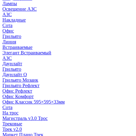
Лампы
Освещение АЗС
АЗС
Накладные
Сота
Офис
Грильято
Линия
Встраиваемые
Элегант Встраиваемый
АЗС
Даунлайт
Грильято
Даунлайт Q
Грильято Мозаик
Грильято Рефлект
Офис Рефлект
Офис Комфорт
Офис Классик 595×595×33мм
Сота
На трос
Магистраль v3.0 Трос
Трековые
Трек v2.0
Маркет Плано Трек