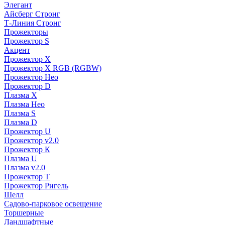
Элегант
Айсберг Стронг
Т-Линия Стронг
Прожекторы
Прожектор S
Акцент
Прожектор X
Прожектор Х RGB (RGBW)
Прожектор Нео
Прожектор D
Плазма X
Плазма Нео
Плазма S
Плазма D
Прожектор U
Прожектор v2.0
Прожектор К
Плазма U
Плазма v2.0
Прожектор Т
Прожектор Ригель
Шелл
Садово-парковое освещение
Торшерные
Ландшафтные