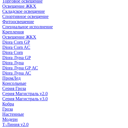
Торговое освещение
Освещение ЖКХ
Складское освещение
Спортивное освещение
Фитоосвещение
Специальное исполнение
Крепления
Освещение ЖКХ
Diora Corn GP
Diora Corn AC
Diora Corn
Diora Луна GP
Diora Луна
Diora Луна GP АС
Diora Луна АС
ПромЛед
Консольные
Серия Гроза
Серия Магистраль v2.0
Серия Магистраль v3.0
Кобра
Гроза
Настенные
Модерн
Т-Линия v2.0