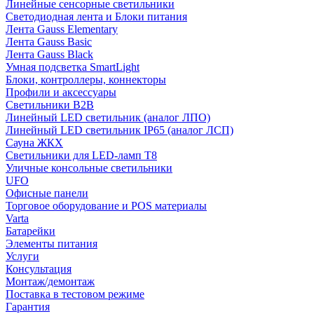
Линейные сенсорные светильники
Светодиодная лента и Блоки питания
Лента Gauss Elementary
Лента Gauss Basic
Лента Gauss Black
Умная подсветка SmartLight
Блоки, контроллеры, коннекторы
Профили и аксессуары
Светильники B2B
Линейный LED светильник (аналог ЛПО)
Линейный LED светильник IP65 (аналог ЛСП)
Сауна ЖКХ
Светильники для LED-ламп T8
Уличные консольные светильники
UFO
Офисные панели
Торговое оборудование и POS материалы
Varta
Батарейки
Элементы питания
Услуги
Консультация
Монтаж/демонтаж
Поставка в тестовом режиме
Гарантия