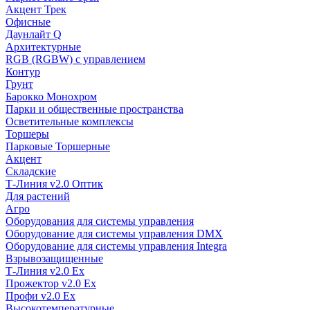
Акцент Трек
Офисные
Даунлайт Q
Архитектурные
RGB (RGBW) с управлением
Контур
Грунт
Барокко Монохром
Парки и общественные пространства
Осветительные комплексы
Торшеры
Парковые Торшерные
Акцент
Складские
Т-Линия v2.0 Оптик
Для растений
Агро
Оборудования для системы управления
Оборудование для системы управления DMX
Оборудование для системы управления Integra
Взрывозащищенные
Т-Линия v2.0 Ex
Прожектор v2.0 Ex
Профи v2.0 Ex
Высокотемпературные