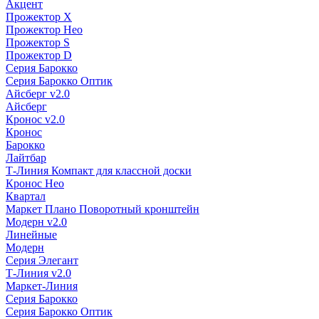
Акцент
Прожектор X
Прожектор Нео
Прожектор S
Прожектор D
Серия Барокко
Серия Барокко Оптик
Айсберг v2.0
Айсберг
Кронос v2.0
Кронос
Барокко
Лайтбар
Т-Линия Компакт для классной доски
Кронос Нео
Квартал
Маркет Плано Поворотный кронштейн
Модерн v2.0
Линейные
Модерн
Серия Элегант
Т-Линия v2.0
Маркет-Линия
Серия Барокко
Серия Барокко Оптик