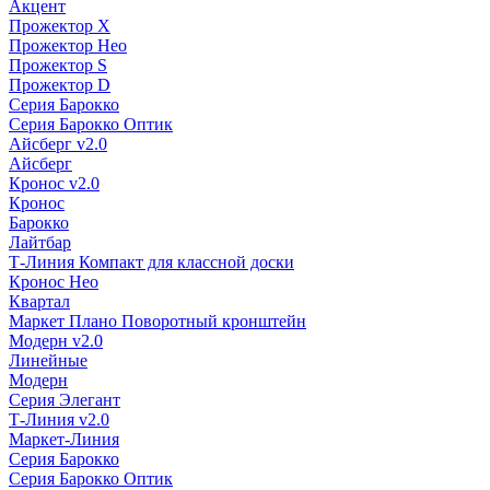
Акцент
Прожектор X
Прожектор Нео
Прожектор S
Прожектор D
Серия Барокко
Серия Барокко Оптик
Айсберг v2.0
Айсберг
Кронос v2.0
Кронос
Барокко
Лайтбар
Т-Линия Компакт для классной доски
Кронос Нео
Квартал
Маркет Плано Поворотный кронштейн
Модерн v2.0
Линейные
Модерн
Серия Элегант
Т-Линия v2.0
Маркет-Линия
Серия Барокко
Серия Барокко Оптик