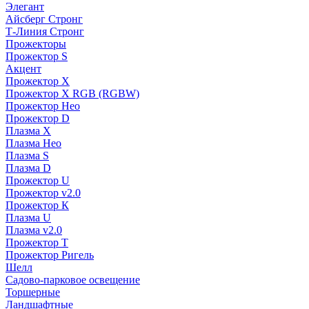
Элегант
Айсберг Стронг
Т-Линия Стронг
Прожекторы
Прожектор S
Акцент
Прожектор X
Прожектор Х RGB (RGBW)
Прожектор Нео
Прожектор D
Плазма X
Плазма Нео
Плазма S
Плазма D
Прожектор U
Прожектор v2.0
Прожектор К
Плазма U
Плазма v2.0
Прожектор Т
Прожектор Ригель
Шелл
Садово-парковое освещение
Торшерные
Ландшафтные