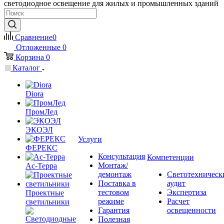
светодиодное освещение для жилых и промышленных зданий
Сравнение
0
Отложенные
0
Корзина
0
Каталог
Diora
ПромЛед
ЭКОЭЛ
Услуги
ФЕРЕКС
Консультация
Компетенции
Монтаж/
Ас-Терра
демонтаж
Светотехническ
Поставка в
аудит
тестовом
Экспертиза
Проектные
режиме
Расчет
светильники
Гарантия
освещенности
Полезная