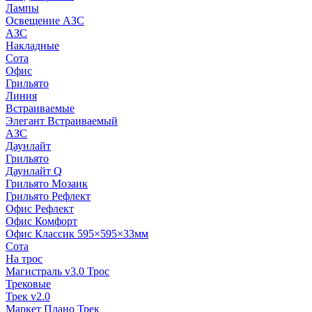
Лампы
Освещение АЗС
АЗС
Накладные
Сота
Офис
Грильято
Линия
Встраиваемые
Элегант Встраиваемый
АЗС
Даунлайт
Грильято
Даунлайт Q
Грильято Мозаик
Грильято Рефлект
Офис Рефлект
Офис Комфорт
Офис Классик 595×595×33мм
Сота
На трос
Магистраль v3.0 Трос
Трековые
Трек v2.0
Маркет Плано Трек