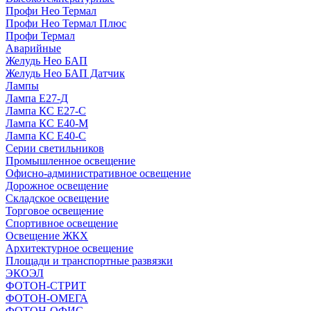
Профи Нео Термал
Профи Нео Термал Плюс
Профи Термал
Аварийные
Желудь Нео БАП
Желудь Нео БАП Датчик
Лампы
Лампа Е27-Д
Лампа КС Е27-С
Лампа КС Е40-М
Лампа КС Е40-С
Серии светильников
Промышленное освещение
Офисно-административное освещение
Дорожное освещение
Складское освещение
Торговое освещение
Спортивное освещение
Освещение ЖКХ
Архитектурное освещение
Площади и транспортные развязки
ЭКОЭЛ
ФОТОН-СТРИТ
ФОТОН-ОМЕГА
ФОТОН-ОФИС