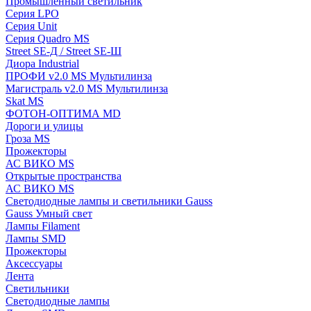
Промышленный светильник
Серия LPO
Серия Unit
Серия Quadro MS
Street SE-Д / Street SE-Ш
Диора Industrial
ПРОФИ v2.0 MS Мультилинза
Магистраль v2.0 MS Мультилинза
Skat MS
ФОТОН-ОПТИМА MD
Дороги и улицы
Гроза MS
Прожекторы
АС ВИКО MS
Открытые пространства
АС ВИКО MS
Светодиодные лампы и светильники Gauss
Gauss Умный свет
Лампы Filament
Лампы SMD
Прожекторы
Аксессуары
Лента
Светильники
Светодиодные лампы