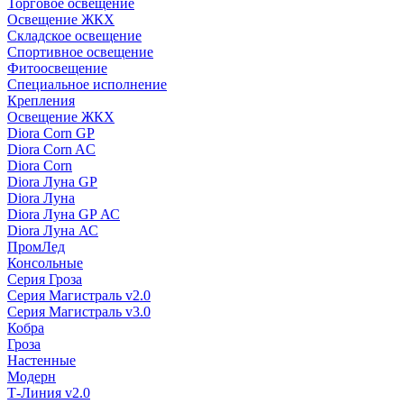
Торговое освещение
Освещение ЖКХ
Складское освещение
Спортивное освещение
Фитоосвещение
Специальное исполнение
Крепления
Освещение ЖКХ
Diora Corn GP
Diora Corn AC
Diora Corn
Diora Луна GP
Diora Луна
Diora Луна GP АС
Diora Луна АС
ПромЛед
Консольные
Серия Гроза
Серия Магистраль v2.0
Серия Магистраль v3.0
Кобра
Гроза
Настенные
Модерн
Т-Линия v2.0