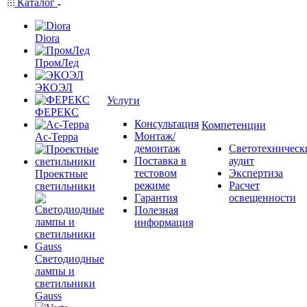
Каталог
Diora
ПромЛед
ЭКОЭЛ
Услуги
ФЕРЕКС
Консультация
Компетенции
Монтаж/
Ас-Терра
демонтаж
Светотехническ
Поставка в
аудит
тестовом
Экспертиза
Проектные
режиме
Расчет
светильники
Гарантия
освещенности
Полезная
информация
Светодиодные
лампы и
светильники
Gauss