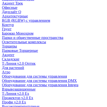
Акцент Трек
Офисные
Даунлайт Q
Архитектурные
RGB (RGBW) с управлением
Контур
Грунт
Барокко Монохром
Парки и общественные пространства
Осветительные комплексы
Торшеры
Парковые Торшерные
Акцент
Складские
Т-Линия v2.0 Оптик
Для растений
Агро
Оборудования для системы управления
Оборудование для системы управления DMX
Оборудование для системы управления Integra
Взрывозащищенные
Т-Линия v2.0 Ex
Прожектор v2.0 Ex
Профи v2.0 Ex
Высокотемпературные