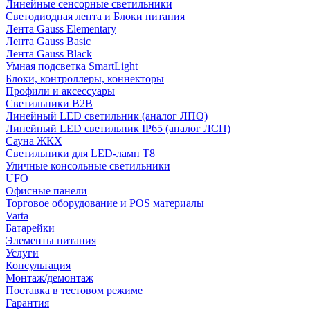
Линейные сенсорные светильники
Светодиодная лента и Блоки питания
Лента Gauss Elementary
Лента Gauss Basic
Лента Gauss Black
Умная подсветка SmartLight
Блоки, контроллеры, коннекторы
Профили и аксессуары
Светильники B2B
Линейный LED светильник (аналог ЛПО)
Линейный LED светильник IP65 (аналог ЛСП)
Сауна ЖКХ
Светильники для LED-ламп T8
Уличные консольные светильники
UFO
Офисные панели
Торговое оборудование и POS материалы
Varta
Батарейки
Элементы питания
Услуги
Консультация
Монтаж/демонтаж
Поставка в тестовом режиме
Гарантия