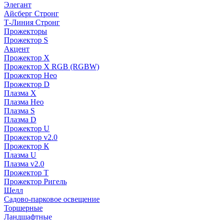
Элегант
Айсберг Стронг
Т-Линия Стронг
Прожекторы
Прожектор S
Акцент
Прожектор X
Прожектор Х RGB (RGBW)
Прожектор Нео
Прожектор D
Плазма X
Плазма Нео
Плазма S
Плазма D
Прожектор U
Прожектор v2.0
Прожектор К
Плазма U
Плазма v2.0
Прожектор Т
Прожектор Ригель
Шелл
Садово-парковое освещение
Торшерные
Ландшафтные