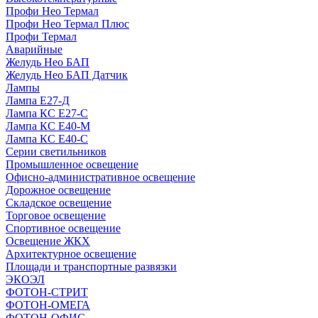
Профи Нео Термал
Профи Нео Термал Плюс
Профи Термал
Аварийные
Желудь Нео БАП
Желудь Нео БАП Датчик
Лампы
Лампа Е27-Д
Лампа КС Е27-С
Лампа КС Е40-М
Лампа КС Е40-С
Серии светильников
Промышленное освещение
Офисно-административное освещение
Дорожное освещение
Складское освещение
Торговое освещение
Спортивное освещение
Освещение ЖКХ
Архитектурное освещение
Площади и транспортные развязки
ЭКОЭЛ
ФОТОН-СТРИТ
ФОТОН-ОМЕГА
ФОТОН-ОФИС