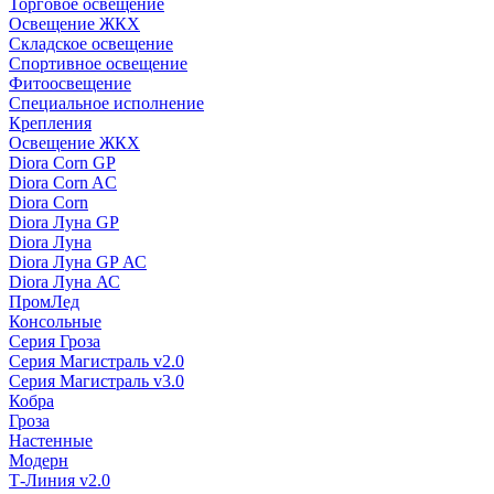
Торговое освещение
Освещение ЖКХ
Складское освещение
Спортивное освещение
Фитоосвещение
Специальное исполнение
Крепления
Освещение ЖКХ
Diora Corn GP
Diora Corn AC
Diora Corn
Diora Луна GP
Diora Луна
Diora Луна GP АС
Diora Луна АС
ПромЛед
Консольные
Серия Гроза
Серия Магистраль v2.0
Серия Магистраль v3.0
Кобра
Гроза
Настенные
Модерн
Т-Линия v2.0