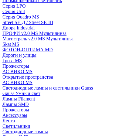
Промышленный светильник
Серия LPO
Серия Unit
Серия Quadro MS
Street SE-Д / Street SE-Ш
Диора Industrial
ПРОФИ v2.0 MS Мультилинза
Магистраль v2.0 MS Мультилинза
Skat MS
ФОТОН-ОПТИМА MD
Дороги и улицы
Гроза MS
Прожекторы
АС ВИКО MS
Открытые пространства
АС ВИКО MS
Светодиодные лампы и светильники Gauss
Gauss Умный свет
Лампы Filament
Лампы SMD
Прожекторы
Аксессуары
Лента
Светильники
Светодиодные лампы