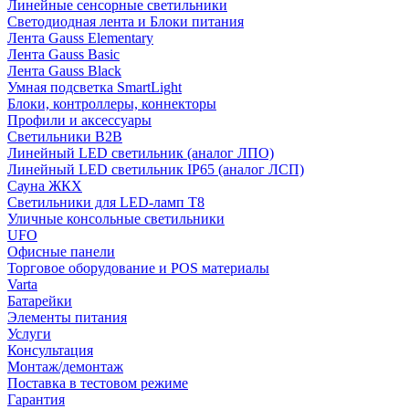
Линейные сенсорные светильники
Светодиодная лента и Блоки питания
Лента Gauss Elementary
Лента Gauss Basic
Лента Gauss Black
Умная подсветка SmartLight
Блоки, контроллеры, коннекторы
Профили и аксессуары
Светильники B2B
Линейный LED светильник (аналог ЛПО)
Линейный LED светильник IP65 (аналог ЛСП)
Сауна ЖКХ
Светильники для LED-ламп T8
Уличные консольные светильники
UFO
Офисные панели
Торговое оборудование и POS материалы
Varta
Батарейки
Элементы питания
Услуги
Консультация
Монтаж/демонтаж
Поставка в тестовом режиме
Гарантия