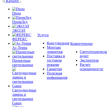
Каталог
Diora
ПромЛед
ЭКОЭЛ
Услуги
ФЕРЕКС
Консультация
Компетенции
Монтаж/
Ас-Терра
демонтаж
Светотехническ
Поставка в
аудит
тестовом
Экспертиза
Проектные
режиме
Расчет
светильники
Гарантия
освещенности
Полезная
информация
Светодиодные
лампы и
светильники
Gauss