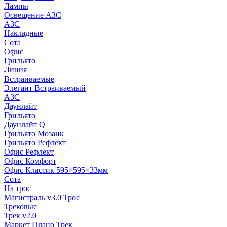
Лампы
Освещение АЗС
АЗС
Накладные
Сота
Офис
Грильято
Линия
Встраиваемые
Элегант Встраиваемый
АЗС
Даунлайт
Грильято
Даунлайт Q
Грильято Мозаик
Грильято Рефлект
Офис Рефлект
Офис Комфорт
Офис Классик 595×595×33мм
Сота
На трос
Магистраль v3.0 Трос
Трековые
Трек v2.0
Маркет Плано Трек