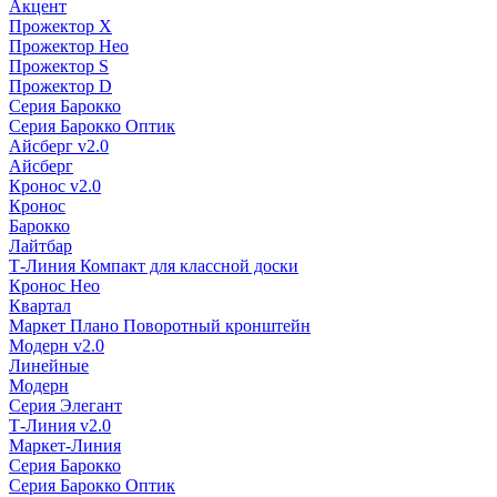
Акцент
Прожектор X
Прожектор Нео
Прожектор S
Прожектор D
Серия Барокко
Серия Барокко Оптик
Айсберг v2.0
Айсберг
Кронос v2.0
Кронос
Барокко
Лайтбар
Т-Линия Компакт для классной доски
Кронос Нео
Квартал
Маркет Плано Поворотный кронштейн
Модерн v2.0
Линейные
Модерн
Серия Элегант
Т-Линия v2.0
Маркет-Линия
Серия Барокко
Серия Барокко Оптик