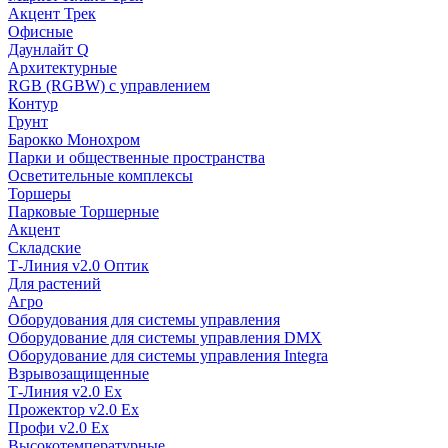
Акцент Трек
Офисные
Даунлайт Q
Архитектурные
RGB (RGBW) с управлением
Контур
Грунт
Барокко Монохром
Парки и общественные пространства
Осветительные комплексы
Торшеры
Парковые Торшерные
Акцент
Складские
Т-Линия v2.0 Оптик
Для растений
Агро
Оборудования для системы управления
Оборудование для системы управления DMX
Оборудование для системы управления Integra
Взрывозащищенные
Т-Линия v2.0 Ex
Прожектор v2.0 Ex
Профи v2.0 Ex
Высокотемпературные