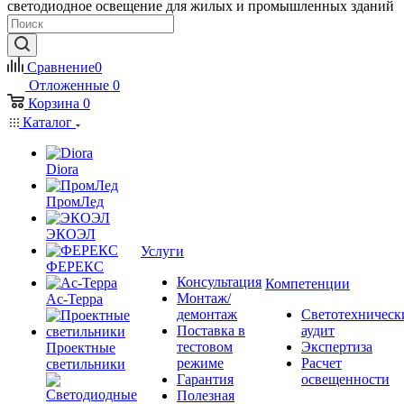
светодиодное освещение для жилых и промышленных зданий
Сравнение
0
Отложенные
0
Корзина
0
Каталог
Diora
ПромЛед
ЭКОЭЛ
Услуги
ФЕРЕКС
Консультация
Компетенции
Монтаж/
Ас-Терра
демонтаж
Светотехническ
Поставка в
аудит
тестовом
Экспертиза
Проектные
режиме
Расчет
светильники
Гарантия
освещенности
Полезная