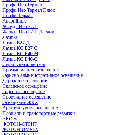
Профи Нео Термал
Профи Нео Термал Плюс
Профи Термал
Аварийные
Желудь Нео БАП
Желудь Нео БАП Датчик
Лампы
Лампа Е27-Д
Лампа КС Е27-С
Лампа КС Е40-М
Лампа КС Е40-С
Серии светильников
Промышленное освещение
Офисно-административное освещение
Дорожное освещение
Складское освещение
Торговое освещение
Спортивное освещение
Освещение ЖКХ
Архитектурное освещение
Площади и транспортные развязки
ЭКОЭЛ
ФОТОН-СТРИТ
ФОТОН-ОМЕГА
ФОТОН-ОФИС