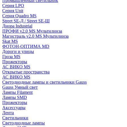
Промышленный светильник
Серия LPO
Серия Unit
Серия Quadro MS
Street SE-Д / Street SE-Ш
Диора Industrial
ПРОФИ v2.0 MS Мультилинза
Магистраль v2.0 MS Мультилинза
Skat MS
ФОТОН-ОПТИМА MD
Дороги и улицы
Гроза MS
Прожекторы
АС ВИКО MS
Открытые пространства
АС ВИКО MS
Светодиодные лампы и светильники Gauss
Gauss Умный свет
Лампы Filament
Лампы SMD
Прожекторы
Аксессуары
Лента
Светильники
Светодиодные лампы