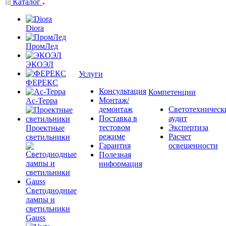
Каталог
Diora
ПромЛед
ЭКОЭЛ
Услуги
ФЕРЕКС
Консультация
Компетенции
Монтаж/
Ас-Терра
демонтаж
Светотехническ
Поставка в
аудит
тестовом
Экспертиза
Проектные
режиме
Расчет
светильники
Гарантия
освещенности
Полезная
информация
Светодиодные
лампы и
светильники
Gauss