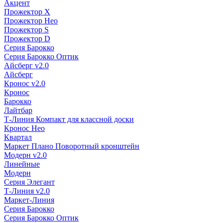
Акцент
Прожектор X
Прожектор Нео
Прожектор S
Прожектор D
Серия Барокко
Серия Барокко Оптик
Айсберг v2.0
Айсберг
Кронос v2.0
Кронос
Барокко
Лайтбар
Т-Линия Компакт для классной доски
Кронос Нео
Квартал
Маркет Плано Поворотный кронштейн
Модерн v2.0
Линейные
Модерн
Серия Элегант
Т-Линия v2.0
Маркет-Линия
Серия Барокко
Серия Барокко Оптик