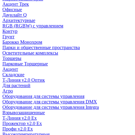
Акцент Трек
Офисные
Даунлайт Q
Архитектурные
RGB (RGBW) с управлением
Контур
Грунт
Барокко Монохром
Парки и общественные пространства
Осветительные комплексы
Торшеры
Парковые Торшерные
Акцент
Складские
Т-Линия v2.0 Оптик
Для растений
Агро
Оборудования для системы управления
Оборудование для системы управления DMX
Оборудование для системы управления Integra
Взрывозащищенные
Т-Линия v2.0 Ex
Прожектор v2.0 Ex
Профи v2.0 Ex
Высокотемпературные