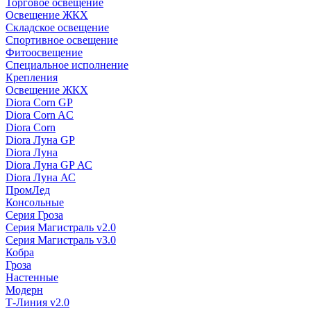
Торговое освещение
Освещение ЖКХ
Складское освещение
Спортивное освещение
Фитоосвещение
Специальное исполнение
Крепления
Освещение ЖКХ
Diora Corn GP
Diora Corn AC
Diora Corn
Diora Луна GP
Diora Луна
Diora Луна GP АС
Diora Луна АС
ПромЛед
Консольные
Серия Гроза
Серия Магистраль v2.0
Серия Магистраль v3.0
Кобра
Гроза
Настенные
Модерн
Т-Линия v2.0