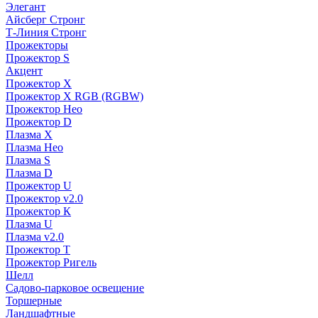
Элегант
Айсберг Стронг
Т-Линия Стронг
Прожекторы
Прожектор S
Акцент
Прожектор X
Прожектор Х RGB (RGBW)
Прожектор Нео
Прожектор D
Плазма X
Плазма Нео
Плазма S
Плазма D
Прожектор U
Прожектор v2.0
Прожектор К
Плазма U
Плазма v2.0
Прожектор Т
Прожектор Ригель
Шелл
Садово-парковое освещение
Торшерные
Ландшафтные