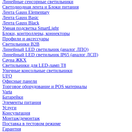
Линейные сенсорные светильники
Светодиодная лента и Блоки питания
Лента Gauss Elementary
Лента Gauss Basic
Лента Gauss Black
Умная подсветка SmartLight
Блоки, контроллеры, коннекторы
Профили и аксессуары
Светильники B2B
Линейный LED светильник (аналог ЛПО)
Линейный LED светильник IP65 (аналог ЛСП)
Сауна ЖКХ
Светильники для LED-ламп T8
Уличные консольные светильники
UFO
Офисные панели
Торговое оборудование и POS материалы
Varta
Батарейки
Элементы питания
Услуги
Консультация
Монтаж/демонтаж
Поставка в тестовом режиме
Гарантия