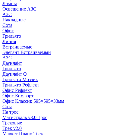
Лампы
Освещение АЗС
АЗС
Накладные
Сота
Офис
Грильято
Линия
Встраиваемые
Элегант Встраиваемый
АЗС
Даунлайт
Грильято
Даунлайт Q
Грильято Мозаик
Грильято Рефлект
Офис Рефлект
Офис Комфорт
Офис Классик 595×595×33мм
Сота
На трос
Магистраль v3.0 Трос
Трековые
Трек v2.0
Маркет Плано Трек