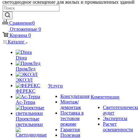
светодиодное освещение для жилых и промышленных зданий
Сравнение
0
Отложенные
0
Корзина
0
Каталог
Diora
ПромЛед
ЭКОЭЛ
Услуги
ФЕРЕКС
Консультация
Компетенции
Монтаж/
Ас-Терра
демонтаж
Светотехническ
Поставка в
аудит
тестовом
Экспертиза
Проектные
режиме
Расчет
светильники
Гарантия
освещенности
Полезная