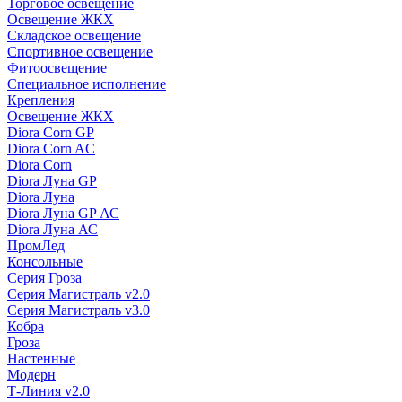
Торговое освещение
Освещение ЖКХ
Складское освещение
Спортивное освещение
Фитоосвещение
Специальное исполнение
Крепления
Освещение ЖКХ
Diora Corn GP
Diora Corn AC
Diora Corn
Diora Луна GP
Diora Луна
Diora Луна GP АС
Diora Луна АС
ПромЛед
Консольные
Серия Гроза
Серия Магистраль v2.0
Серия Магистраль v3.0
Кобра
Гроза
Настенные
Модерн
Т-Линия v2.0