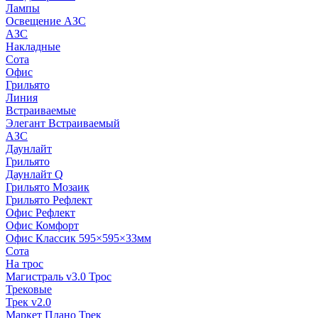
Лампы
Освещение АЗС
АЗС
Накладные
Сота
Офис
Грильято
Линия
Встраиваемые
Элегант Встраиваемый
АЗС
Даунлайт
Грильято
Даунлайт Q
Грильято Мозаик
Грильято Рефлект
Офис Рефлект
Офис Комфорт
Офис Классик 595×595×33мм
Сота
На трос
Магистраль v3.0 Трос
Трековые
Трек v2.0
Маркет Плано Трек