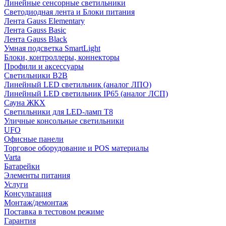
Линейные сенсорные светильники
Светодиодная лента и Блоки питания
Лента Gauss Elementary
Лента Gauss Basic
Лента Gauss Black
Умная подсветка SmartLight
Блоки, контроллеры, коннекторы
Профили и аксессуары
Светильники B2B
Линейный LED светильник (аналог ЛПО)
Линейный LED светильник IP65 (аналог ЛСП)
Сауна ЖКХ
Светильники для LED-ламп T8
Уличные консольные светильники
UFO
Офисные панели
Торговое оборудование и POS материалы
Varta
Батарейки
Элементы питания
Услуги
Консультация
Монтаж/демонтаж
Поставка в тестовом режиме
Гарантия