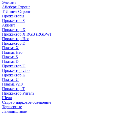
Элегант
Айсберг Стронг
Т-Линия Стронг
Прожекторы
Прожектор S
Акцент
Прожектор X
Прожектор Х RGB (RGBW)
Прожектор Нео
Прожектор D
Плазма X
Плазма Нео
Плазма S
Плазма D
Прожектор U
Прожектор v2.0
Прожектор К
Плазма U
Плазма v2.0
Прожектор Т
Прожектор Ригель
Шелл
Садово-парковое освещение
Торшерные
Ландшафтные