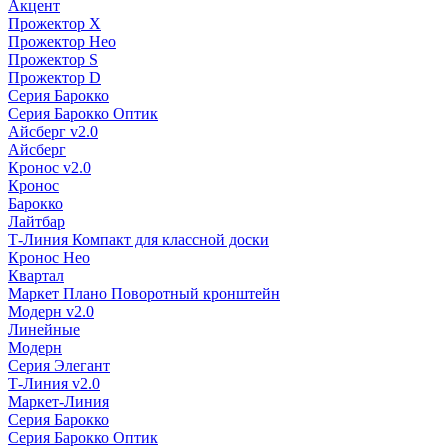
Акцент
Прожектор X
Прожектор Нео
Прожектор S
Прожектор D
Серия Барокко
Серия Барокко Оптик
Айсберг v2.0
Айсберг
Кронос v2.0
Кронос
Барокко
Лайтбар
Т-Линия Компакт для классной доски
Кронос Нео
Квартал
Маркет Плано Поворотный кронштейн
Модерн v2.0
Линейные
Модерн
Серия Элегант
Т-Линия v2.0
Маркет-Линия
Серия Барокко
Серия Барокко Оптик