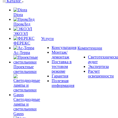
Каталог
Diora
ПромЛед
ЭКОЭЛ
Услуги
ФЕРЕКС
Консультация
Компетенции
Монтаж/
Ас-Терра
демонтаж
Светотехническ
Поставка в
аудит
тестовом
Экспертиза
Проектные
режиме
Расчет
светильники
Гарантия
освещенности
Полезная
информация
Светодиодные
лампы и
светильники
Gauss