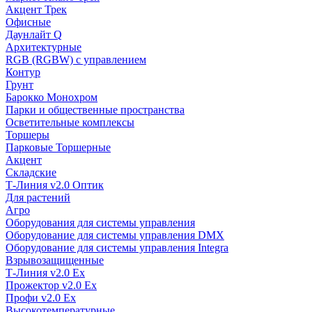
Акцент Трек
Офисные
Даунлайт Q
Архитектурные
RGB (RGBW) с управлением
Контур
Грунт
Барокко Монохром
Парки и общественные пространства
Осветительные комплексы
Торшеры
Парковые Торшерные
Акцент
Складские
Т-Линия v2.0 Оптик
Для растений
Агро
Оборудования для системы управления
Оборудование для системы управления DMX
Оборудование для системы управления Integra
Взрывозащищенные
Т-Линия v2.0 Ex
Прожектор v2.0 Ex
Профи v2.0 Ex
Высокотемпературные