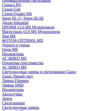
Промышленный светильник
Серия LPO
Серия Unit
Серия Quadro MS
Street SE-Д / Street SE-Ш
Диора Industrial
ПРОФИ v2.0 MS Мультилинза
Магистраль v2.0 MS Мультилинза
Skat MS
ФОТОН-ОПТИМА MD
Дороги и улицы
Гроза MS
Прожекторы
АС ВИКО MS
Открытые пространства
АС ВИКО MS
Светодиодные лампы и светильники Gauss
Gauss Умный свет
Лампы Filament
Лампы SMD
Прожекторы
Аксессуары
Лента
Светильники
Светодиодные лампы