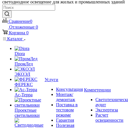
светодиодное освещение для жилых и промышленных зданий
Сравнение
0
Отложенные
0
Корзина
0
Каталог
Diora
ПромЛед
ЭКОЭЛ
Услуги
ФЕРЕКС
Консультация
Компетенции
Монтаж/
Ас-Терра
демонтаж
Светотехническ
Поставка в
аудит
тестовом
Экспертиза
Проектные
режиме
Расчет
светильники
Гарантия
освещенности
Полезная