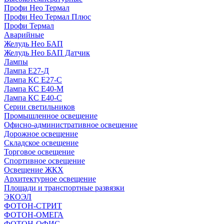
Профи Нео Термал
Профи Нео Термал Плюс
Профи Термал
Аварийные
Желудь Нео БАП
Желудь Нео БАП Датчик
Лампы
Лампа Е27-Д
Лампа КС Е27-С
Лампа КС Е40-М
Лампа КС Е40-С
Серии светильников
Промышленное освещение
Офисно-административное освещение
Дорожное освещение
Складское освещение
Торговое освещение
Спортивное освещение
Освещение ЖКХ
Архитектурное освещение
Площади и транспортные развязки
ЭКОЭЛ
ФОТОН-СТРИТ
ФОТОН-ОМЕГА
ФОТОН-ОФИС