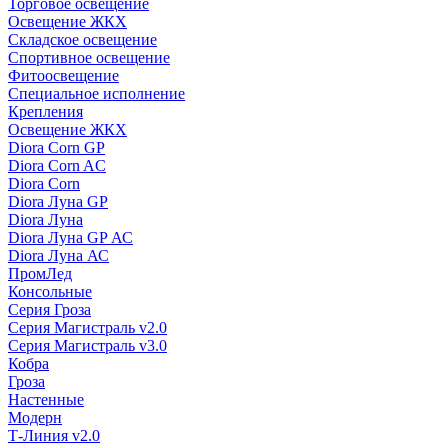
Торговое освещение
Освещение ЖКХ
Складское освещение
Спортивное освещение
Фитоосвещение
Специальное исполнение
Крепления
Освещение ЖКХ
Diora Corn GP
Diora Corn AC
Diora Corn
Diora Луна GP
Diora Луна
Diora Луна GP АС
Diora Луна АС
ПромЛед
Консольные
Серия Гроза
Серия Магистраль v2.0
Серия Магистраль v3.0
Кобра
Гроза
Настенные
Модерн
Т-Линия v2.0