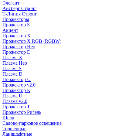
Элегант
Айсберг Стронг
Т-Линия Стронг
Прожекторы
Прожектор S
Акцент
Прожектор X
Прожектор Х RGB (RGBW)
Прожектор Нео
Прожектор D
Плазма X
Плазма Нео
Плазма S
Плазма D
Прожектор U
Прожектор v2.0
Прожектор К
Плазма U
Плазма v2.0
Прожектор Т
Прожектор Ригель
Шелл
Садово-парковое освещение
Торшерные
Ландшафтные