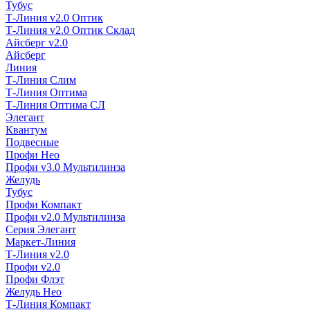
Тубус
Т-Линия v2.0 Оптик
Т-Линия v2.0 Оптик Склад
Айсберг v2.0
Айсберг
Линия
Т-Линия Слим
Т-Линия Оптима
Т-Линия Оптима СЛ
Элегант
Квантум
Подвесные
Профи Нео
Профи v3.0 Мультилинза
Желудь
Тубус
Профи Компакт
Профи v2.0 Мультилинза
Серия Элегант
Маркет-Линия
Т-Линия v2.0
Профи v2.0
Профи Флэт
Желудь Нео
Т-Линия Компакт