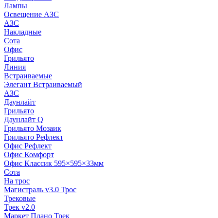
Лампы
Освещение АЗС
АЗС
Накладные
Сота
Офис
Грильято
Линия
Встраиваемые
Элегант Встраиваемый
АЗС
Даунлайт
Грильято
Даунлайт Q
Грильято Мозаик
Грильято Рефлект
Офис Рефлект
Офис Комфорт
Офис Классик 595×595×33мм
Сота
На трос
Магистраль v3.0 Трос
Трековые
Трек v2.0
Маркет Плано Трек