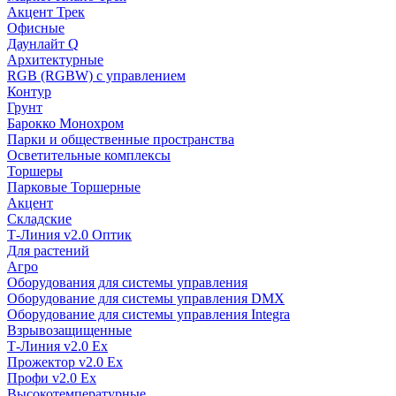
Акцент Трек
Офисные
Даунлайт Q
Архитектурные
RGB (RGBW) с управлением
Контур
Грунт
Барокко Монохром
Парки и общественные пространства
Осветительные комплексы
Торшеры
Парковые Торшерные
Акцент
Складские
Т-Линия v2.0 Оптик
Для растений
Агро
Оборудования для системы управления
Оборудование для системы управления DMX
Оборудование для системы управления Integra
Взрывозащищенные
Т-Линия v2.0 Ex
Прожектор v2.0 Ex
Профи v2.0 Ex
Высокотемпературные