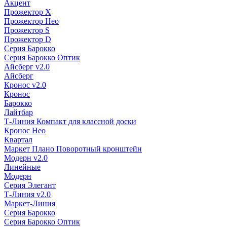
Акцент
Прожектор X
Прожектор Нео
Прожектор S
Прожектор D
Серия Барокко
Серия Барокко Оптик
Айсберг v2.0
Айсберг
Кронос v2.0
Кронос
Барокко
Лайтбар
Т-Линия Компакт для классной доски
Кронос Нео
Квартал
Маркет Плано Поворотный кронштейн
Модерн v2.0
Линейные
Модерн
Серия Элегант
Т-Линия v2.0
Маркет-Линия
Серия Барокко
Серия Барокко Оптик