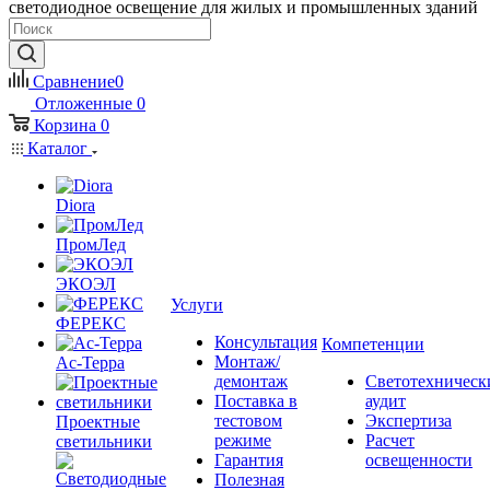
светодиодное освещение для жилых и промышленных зданий
Сравнение
0
Отложенные
0
Корзина
0
Каталог
Diora
ПромЛед
ЭКОЭЛ
Услуги
ФЕРЕКС
Консультация
Компетенции
Монтаж/
Ас-Терра
демонтаж
Светотехническ
Поставка в
аудит
тестовом
Экспертиза
Проектные
режиме
Расчет
светильники
Гарантия
освещенности
Полезная