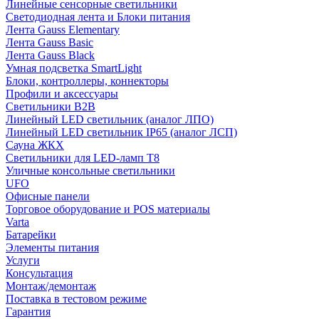
Линейные сенсорные светильники
Светодиодная лента и Блоки питания
Лента Gauss Elementary
Лента Gauss Basic
Лента Gauss Black
Умная подсветка SmartLight
Блоки, контроллеры, коннекторы
Профили и аксессуары
Светильники B2B
Линейный LED светильник (аналог ЛПО)
Линейный LED светильник IP65 (аналог ЛСП)
Сауна ЖКХ
Светильники для LED-ламп T8
Уличные консольные светильники
UFO
Офисные панели
Торговое оборудование и POS материалы
Varta
Батарейки
Элементы питания
Услуги
Консультация
Монтаж/демонтаж
Поставка в тестовом режиме
Гарантия