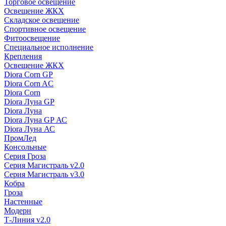
Торговое освещение
Освещение ЖКХ
Складское освещение
Спортивное освещение
Фитоосвещение
Специальное исполнение
Крепления
Освещение ЖКХ
Diora Corn GP
Diora Corn AC
Diora Corn
Diora Луна GP
Diora Луна
Diora Луна GP АС
Diora Луна АС
ПромЛед
Консольные
Серия Гроза
Серия Магистраль v2.0
Серия Магистраль v3.0
Кобра
Гроза
Настенные
Модерн
Т-Линия v2.0