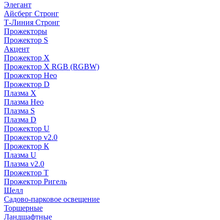
Элегант
Айсберг Стронг
Т-Линия Стронг
Прожекторы
Прожектор S
Акцент
Прожектор X
Прожектор Х RGB (RGBW)
Прожектор Нео
Прожектор D
Плазма X
Плазма Нео
Плазма S
Плазма D
Прожектор U
Прожектор v2.0
Прожектор К
Плазма U
Плазма v2.0
Прожектор Т
Прожектор Ригель
Шелл
Садово-парковое освещение
Торшерные
Ландшафтные