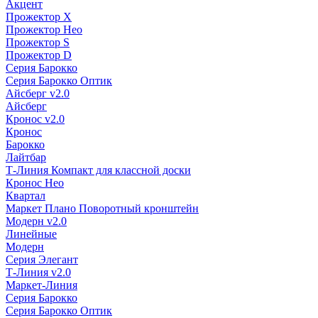
Акцент
Прожектор X
Прожектор Нео
Прожектор S
Прожектор D
Серия Барокко
Серия Барокко Оптик
Айсберг v2.0
Айсберг
Кронос v2.0
Кронос
Барокко
Лайтбар
Т-Линия Компакт для классной доски
Кронос Нео
Квартал
Маркет Плано Поворотный кронштейн
Модерн v2.0
Линейные
Модерн
Серия Элегант
Т-Линия v2.0
Маркет-Линия
Серия Барокко
Серия Барокко Оптик