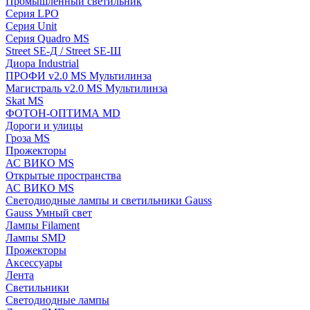
Промышленный светильник
Серия LPO
Серия Unit
Серия Quadro MS
Street SE-Д / Street SE-Ш
Диора Industrial
ПРОФИ v2.0 MS Мультилинза
Магистраль v2.0 MS Мультилинза
Skat MS
ФОТОН-ОПТИМА MD
Дороги и улицы
Гроза MS
Прожекторы
АС ВИКО MS
Открытые пространства
АС ВИКО MS
Светодиодные лампы и светильники Gauss
Gauss Умный свет
Лампы Filament
Лампы SMD
Прожекторы
Аксессуары
Лента
Светильники
Светодиодные лампы