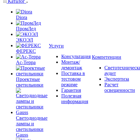
Каталог
Diora
ПромЛед
ЭКОЭЛ
Услуги
ФЕРЕКС
Консультация
Компетенции
Монтаж/
Ас-Терра
демонтаж
Светотехническ
Поставка в
аудит
тестовом
Экспертиза
Проектные
режиме
Расчет
светильники
Гарантия
освещенности
Полезная
информация
Светодиодные
лампы и
светильники
Gauss