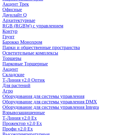
Акцент Трек
Офисные
Даунлайт Q
Архитектурные
RGB (RGBW) с управлением
Контур
Грунт
Барокко Монохром
Парки и общественные пространства
Осветительные комплексы
Торшеры
Парковые Торшерные
Акцент
Складские
Т-Линия v2.0 Оптик
Для растений
Агро
Оборудования для системы управления
Оборудование для системы управления DMX
Оборудование для системы управления Integra
Взрывозащищенные
Т-Линия v2.0 Ex
Прожектор v2.0 Ex
Профи v2.0 Ex
Высокотемпературные