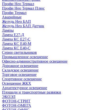
Профи Нео Термал
Профи Нео Термал Плюс
Профи Термал
Аварийные
Желудь Нео БАП
Желудь Нео БАП Датчик
Лампы
Лампа Е27-Д
Лампа КС Е27-С
Лампа КС Е40-М
Лампа КС Е40-С
Серии светильников
Промышленное освещение
Офисно-административное освещение
Дорожное освещение
Складское освещение
Торговое освещение
Спортивное освещение
Освещение ЖКХ
Архитектурное освещение
Площади и транспортные развязки
ЭКОЭЛ
ФОТОН-СТРИТ
ФОТОН-ОМЕГА
ФОТОН-ОФИС