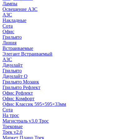
Лампы
Освещение АЗС
АЗС
Накладные
Сота
Офис
Грильято
Линия
Встраиваемые
Элегант Встраиваемый
АЗС
Даунлайт
Грильято
Даунлайт Q
Грильято Мозаик
Грильято Рефлект
Офис Рефлект
Офис Комфорт
Офис Классик 595×595×33мм
Сота
На трос
Магистраль v3.0 Трос
Трековые
Трек v2.0
Маркет Плано Трек