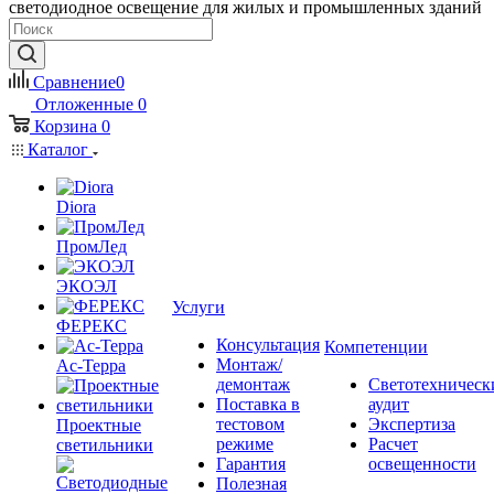
светодиодное освещение для жилых и промышленных зданий
Сравнение
0
Отложенные
0
Корзина
0
Каталог
Diora
ПромЛед
ЭКОЭЛ
Услуги
ФЕРЕКС
Консультация
Компетенции
Монтаж/
Ас-Терра
демонтаж
Светотехническ
Поставка в
аудит
тестовом
Экспертиза
Проектные
режиме
Расчет
светильники
Гарантия
освещенности
Полезная