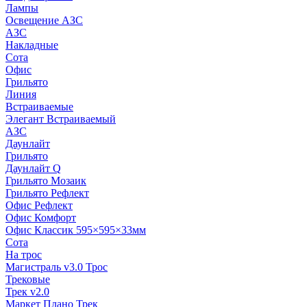
Лампы
Освещение АЗС
АЗС
Накладные
Сота
Офис
Грильято
Линия
Встраиваемые
Элегант Встраиваемый
АЗС
Даунлайт
Грильято
Даунлайт Q
Грильято Мозаик
Грильято Рефлект
Офис Рефлект
Офис Комфорт
Офис Классик 595×595×33мм
Сота
На трос
Магистраль v3.0 Трос
Трековые
Трек v2.0
Маркет Плано Трек