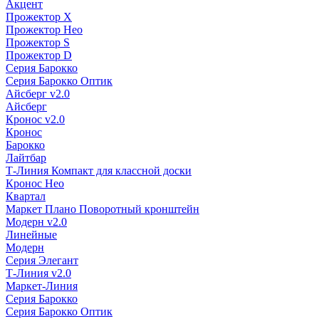
Акцент
Прожектор X
Прожектор Нео
Прожектор S
Прожектор D
Серия Барокко
Серия Барокко Оптик
Айсберг v2.0
Айсберг
Кронос v2.0
Кронос
Барокко
Лайтбар
Т-Линия Компакт для классной доски
Кронос Нео
Квартал
Маркет Плано Поворотный кронштейн
Модерн v2.0
Линейные
Модерн
Серия Элегант
Т-Линия v2.0
Маркет-Линия
Серия Барокко
Серия Барокко Оптик