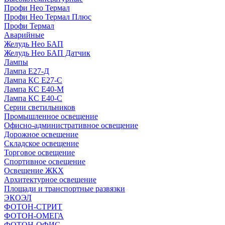
Профи Нео Термал
Профи Нео Термал Плюс
Профи Термал
Аварийные
Желудь Нео БАП
Желудь Нео БАП Датчик
Лампы
Лампа Е27-Д
Лампа КС Е27-С
Лампа КС Е40-М
Лампа КС Е40-С
Серии светильников
Промышленное освещение
Офисно-административное освещение
Дорожное освещение
Складское освещение
Торговое освещение
Спортивное освещение
Освещение ЖКХ
Архитектурное освещение
Площади и транспортные развязки
ЭКОЭЛ
ФОТОН-СТРИТ
ФОТОН-ОМЕГА
ФОТОН-ОФИС