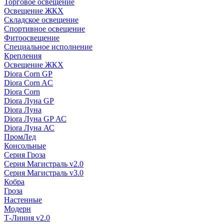
Торговое освещение
Освещение ЖКХ
Складское освещение
Спортивное освещение
Фитоосвещение
Специальное исполнение
Крепления
Освещение ЖКХ
Diora Corn GP
Diora Corn AC
Diora Corn
Diora Луна GP
Diora Луна
Diora Луна GP АС
Diora Луна АС
ПромЛед
Консольные
Серия Гроза
Серия Магистраль v2.0
Серия Магистраль v3.0
Кобра
Гроза
Настенные
Модерн
Т-Линия v2.0