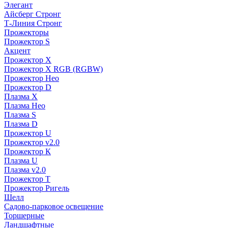
Элегант
Айсберг Стронг
Т-Линия Стронг
Прожекторы
Прожектор S
Акцент
Прожектор X
Прожектор Х RGB (RGBW)
Прожектор Нео
Прожектор D
Плазма X
Плазма Нео
Плазма S
Плазма D
Прожектор U
Прожектор v2.0
Прожектор К
Плазма U
Плазма v2.0
Прожектор Т
Прожектор Ригель
Шелл
Садово-парковое освещение
Торшерные
Ландшафтные