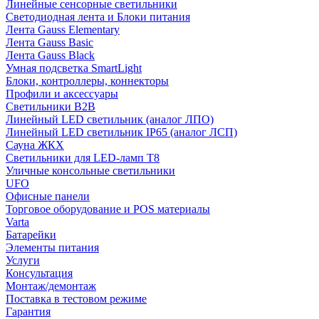
Линейные сенсорные светильники
Светодиодная лента и Блоки питания
Лента Gauss Elementary
Лента Gauss Basic
Лента Gauss Black
Умная подсветка SmartLight
Блоки, контроллеры, коннекторы
Профили и аксессуары
Светильники B2B
Линейный LED светильник (аналог ЛПО)
Линейный LED светильник IP65 (аналог ЛСП)
Сауна ЖКХ
Светильники для LED-ламп T8
Уличные консольные светильники
UFO
Офисные панели
Торговое оборудование и POS материалы
Varta
Батарейки
Элементы питания
Услуги
Консультация
Монтаж/демонтаж
Поставка в тестовом режиме
Гарантия