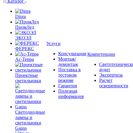
Каталог
Diora
ПромЛед
ЭКОЭЛ
Услуги
ФЕРЕКС
Консультация
Компетенции
Монтаж/
Ас-Терра
демонтаж
Светотехническ
Поставка в
аудит
тестовом
Экспертиза
Проектные
режиме
Расчет
светильники
Гарантия
освещенности
Полезная
информация
Светодиодные
лампы и
светильники
Gauss