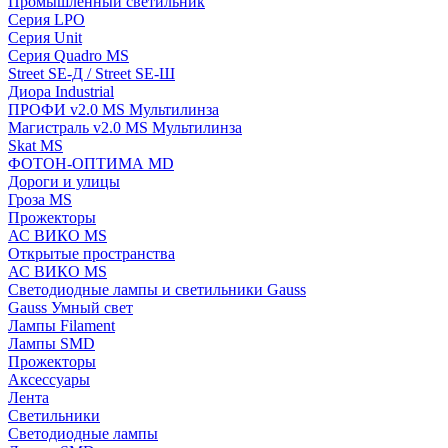
Промышленный светильник
Серия LPO
Серия Unit
Серия Quadro MS
Street SE-Д / Street SE-Ш
Диора Industrial
ПРОФИ v2.0 MS Мультилинза
Магистраль v2.0 MS Мультилинза
Skat MS
ФОТОН-ОПТИМА MD
Дороги и улицы
Гроза MS
Прожекторы
АС ВИКО MS
Открытые пространства
АС ВИКО MS
Светодиодные лампы и светильники Gauss
Gauss Умный свет
Лампы Filament
Лампы SMD
Прожекторы
Аксессуары
Лента
Светильники
Светодиодные лампы