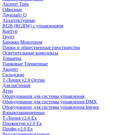
Акцент Трек
Офисные
Даунлайт Q
Архитектурные
RGB (RGBW) с управлением
Контур
Грунт
Барокко Монохром
Парки и общественные пространства
Осветительные комплексы
Торшеры
Парковые Торшерные
Акцент
Складские
Т-Линия v2.0 Оптик
Для растений
Агро
Оборудования для системы управления
Оборудование для системы управления DMX
Оборудование для системы управления Integra
Взрывозащищенные
Т-Линия v2.0 Ex
Прожектор v2.0 Ex
Профи v2.0 Ex
Высокотемпературные