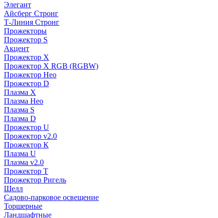
Элегант
Айсберг Стронг
Т-Линия Стронг
Прожекторы
Прожектор S
Акцент
Прожектор X
Прожектор Х RGB (RGBW)
Прожектор Нео
Прожектор D
Плазма X
Плазма Нео
Плазма S
Плазма D
Прожектор U
Прожектор v2.0
Прожектор К
Плазма U
Плазма v2.0
Прожектор Т
Прожектор Ригель
Шелл
Садово-парковое освещение
Торшерные
Ландшафтные