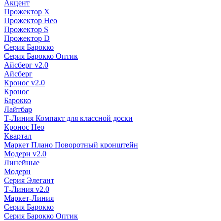
Акцент
Прожектор X
Прожектор Нео
Прожектор S
Прожектор D
Серия Барокко
Серия Барокко Оптик
Айсберг v2.0
Айсберг
Кронос v2.0
Кронос
Барокко
Лайтбар
Т-Линия Компакт для классной доски
Кронос Нео
Квартал
Маркет Плано Поворотный кронштейн
Модерн v2.0
Линейные
Модерн
Серия Элегант
Т-Линия v2.0
Маркет-Линия
Серия Барокко
Серия Барокко Оптик