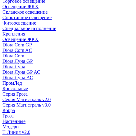
Торговое освещение
Освещение ЖКХ
Складское освещение
Спортивное освещение
Фитоосвещение
Специальное исполнение
Крепления
Освещение ЖКХ
Diora Corn GP
Diora Corn AC
Diora Corn
Diora Луна GP
Diora Луна
Diora Луна GP АС
Diora Луна АС
ПромЛед
Консольные
Серия Гроза
Серия Магистраль v2.0
Серия Магистраль v3.0
Кобра
Гроза
Настенные
Модерн
Т-Линия v2.0