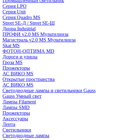
Промышленный светильник
Серия LPO
Серия Unit
Серия Quadro MS
Street SE-Д / Street SE-Ш
Диора Industrial
ПРОФИ v2.0 MS Мультилинза
Магистраль v2.0 MS Мультилинза
Skat MS
ФОТОН-ОПТИМА MD
Дороги и улицы
Гроза MS
Прожекторы
АС ВИКО MS
Открытые пространства
АС ВИКО MS
Светодиодные лампы и светильники Gauss
Gauss Умный свет
Лампы Filament
Лампы SMD
Прожекторы
Аксессуары
Лента
Светильники
Светодиодные лампы