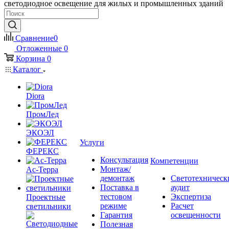
светодиодное освещение для жилых и промышленных зданий
Сравнение
0
Отложенные
0
Корзина
0
Каталог
Diora
ПромЛед
ЭКОЭЛ
Услуги
ФЕРЕКС
Консультация
Компетенции
Монтаж/
Ас-Терра
демонтаж
Светотехническ
Поставка в
аудит
тестовом
Экспертиза
Проектные
режиме
Расчет
светильники
Гарантия
освещенности
Полезная