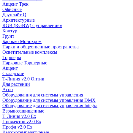
Акцент Трек
Офисные
Даунлайт Q
Архитектурные
RGB (RGBW) с управлением
Контур
Грунт
Барокко Монохром
Парки и общественные пространства
Осветительные комплексы
Торшеры
Парковые Торшерные
Акцент
Складские
Т-Линия v2.0 Оптик
Для растений
Агро
Оборудования для системы управления
Оборудование для системы управления DMX
Оборудование для системы управления Integra
Взрывозащищенные
Т-Линия v2.0 Ex
Прожектор v2.0 Ex
Профи v2.0 Ex
Высокотемпературные