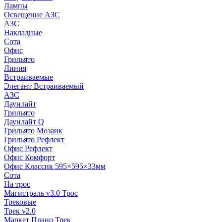
Лампы
Освещение АЗС
АЗС
Накладные
Сота
Офис
Грильято
Линия
Встраиваемые
Элегант Встраиваемый
АЗС
Даунлайт
Грильято
Даунлайт Q
Грильято Мозаик
Грильято Рефлект
Офис Рефлект
Офис Комфорт
Офис Классик 595×595×33мм
Сота
На трос
Магистраль v3.0 Трос
Трековые
Трек v2.0
Маркет Плано Трек