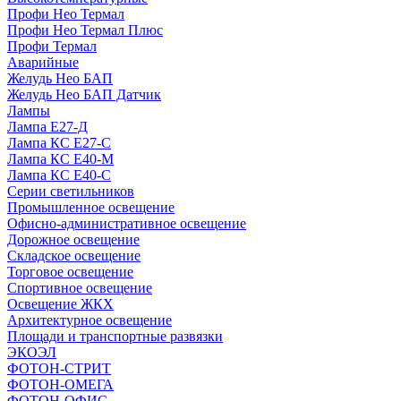
Профи Нео Термал
Профи Нео Термал Плюс
Профи Термал
Аварийные
Желудь Нео БАП
Желудь Нео БАП Датчик
Лампы
Лампа Е27-Д
Лампа КС Е27-С
Лампа КС Е40-М
Лампа КС Е40-С
Серии светильников
Промышленное освещение
Офисно-административное освещение
Дорожное освещение
Складское освещение
Торговое освещение
Спортивное освещение
Освещение ЖКХ
Архитектурное освещение
Площади и транспортные развязки
ЭКОЭЛ
ФОТОН-СТРИТ
ФОТОН-ОМЕГА
ФОТОН-ОФИС