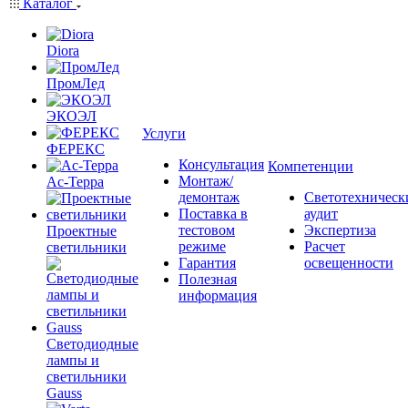
Каталог
Diora
ПромЛед
ЭКОЭЛ
Услуги
ФЕРЕКС
Консультация
Компетенции
Монтаж/
Ас-Терра
демонтаж
Светотехническ
Поставка в
аудит
тестовом
Экспертиза
Проектные
режиме
Расчет
светильники
Гарантия
освещенности
Полезная
информация
Светодиодные
лампы и
светильники
Gauss