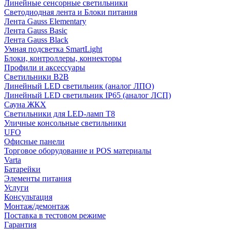
Линейные сенсорные светильники
Светодиодная лента и Блоки питания
Лента Gauss Elementary
Лента Gauss Basic
Лента Gauss Black
Умная подсветка SmartLight
Блоки, контроллеры, коннекторы
Профили и аксессуары
Светильники B2B
Линейный LED светильник (аналог ЛПО)
Линейный LED светильник IP65 (аналог ЛСП)
Сауна ЖКХ
Светильники для LED-ламп T8
Уличные консольные светильники
UFO
Офисные панели
Торговое оборудование и POS материалы
Varta
Батарейки
Элементы питания
Услуги
Консультация
Монтаж/демонтаж
Поставка в тестовом режиме
Гарантия