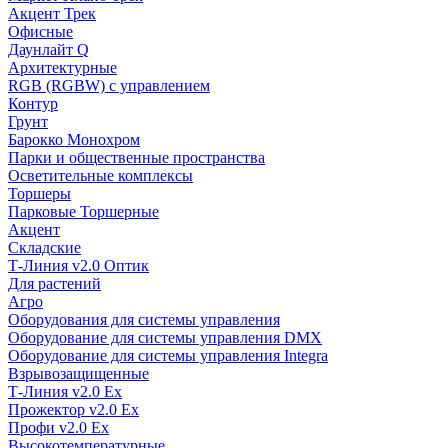
Акцент Трек
Офисные
Даунлайт Q
Архитектурные
RGB (RGBW) с управлением
Контур
Грунт
Барокко Монохром
Парки и общественные пространства
Осветительные комплексы
Торшеры
Парковые Торшерные
Акцент
Складские
Т-Линия v2.0 Оптик
Для растений
Агро
Оборудования для системы управления
Оборудование для системы управления DMX
Оборудование для системы управления Integra
Взрывозащищенные
Т-Линия v2.0 Ex
Прожектор v2.0 Ex
Профи v2.0 Ex
Высокотемпературные