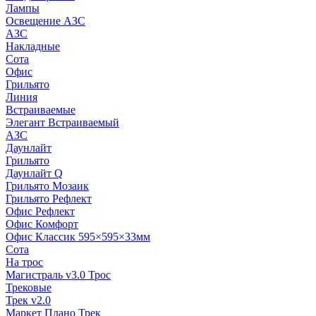
Лампы
Освещение АЗС
АЗС
Накладные
Сота
Офис
Грильято
Линия
Встраиваемые
Элегант Встраиваемый
АЗС
Даунлайт
Грильято
Даунлайт Q
Грильято Мозаик
Грильято Рефлект
Офис Рефлект
Офис Комфорт
Офис Классик 595×595×33мм
Сота
На трос
Магистраль v3.0 Трос
Трековые
Трек v2.0
Маркет Плано Трек