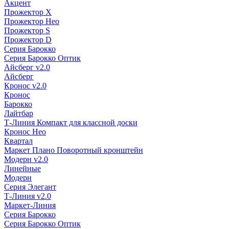
Акцент
Прожектор X
Прожектор Нео
Прожектор S
Прожектор D
Серия Барокко
Серия Барокко Оптик
Айсберг v2.0
Айсберг
Кронос v2.0
Кронос
Барокко
Лайтбар
Т-Линия Компакт для классной доски
Кронос Нео
Квартал
Маркет Плано Поворотный кронштейн
Модерн v2.0
Линейные
Модерн
Серия Элегант
Т-Линия v2.0
Маркет-Линия
Серия Барокко
Серия Барокко Оптик