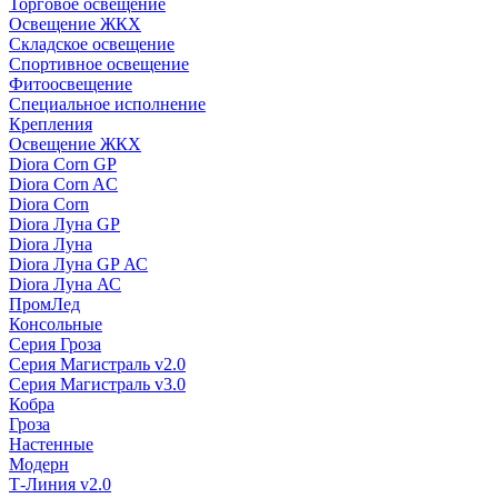
Торговое освещение
Освещение ЖКХ
Складское освещение
Спортивное освещение
Фитоосвещение
Специальное исполнение
Крепления
Освещение ЖКХ
Diora Corn GP
Diora Corn AC
Diora Corn
Diora Луна GP
Diora Луна
Diora Луна GP АС
Diora Луна АС
ПромЛед
Консольные
Серия Гроза
Серия Магистраль v2.0
Серия Магистраль v3.0
Кобра
Гроза
Настенные
Модерн
Т-Линия v2.0