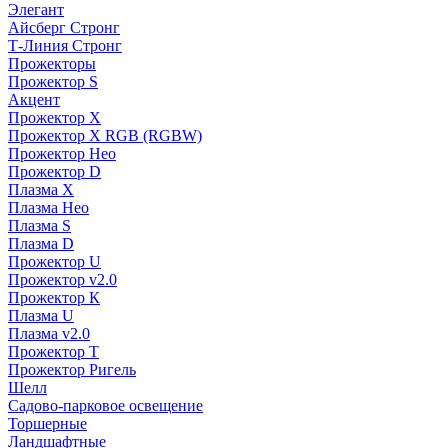
Элегант
Айсберг Стронг
Т-Линия Стронг
Прожекторы
Прожектор S
Акцент
Прожектор X
Прожектор Х RGB (RGBW)
Прожектор Нео
Прожектор D
Плазма X
Плазма Нео
Плазма S
Плазма D
Прожектор U
Прожектор v2.0
Прожектор К
Плазма U
Плазма v2.0
Прожектор Т
Прожектор Ригель
Шелл
Садово-парковое освещение
Торшерные
Ландшафтные