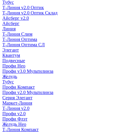
Тубус
Т-Линия v2.0 Оптик
Т-Линия v2.0 Оптик Склад
Айсберг v2.0
Айсберг
Линия
Т-Линия Слим
Т-Линия Оптима
Т-Линия Оптима СЛ
Элегант
Квантум
Подвесные
Профи Нео
Профи v3.0 Мультилинза
Желудь
Тубус
Профи Компакт
Профи v2.0 Мультилинза
Серия Элегант
Маркет-Линия
Т-Линия v2.0
Профи v2.0
Профи Флэт
Желудь Нео
Т-Линия Компакт