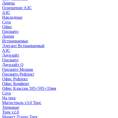
Лампы
Освещение АЗС
АЗС
Накладные
Сота
Офис
Грильято
Линия
Встраиваемые
Элегант Встраиваемый
АЗС
Даунлайт
Грильято
Даунлайт Q
Грильято Мозаик
Грильято Рефлект
Офис Рефлект
Офис Комфорт
Офис Классик 595×595×33мм
Сота
На трос
Магистраль v3.0 Трос
Трековые
Трек v2.0
Маркет Плано Трек