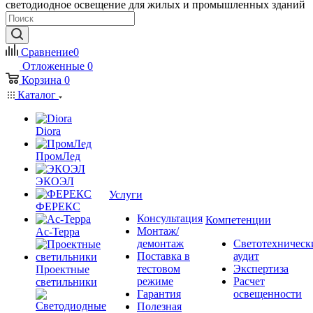
светодиодное освещение для жилых и промышленных зданий
Сравнение
0
Отложенные
0
Корзина
0
Каталог
Diora
ПромЛед
ЭКОЭЛ
Услуги
ФЕРЕКС
Консультация
Компетенции
Монтаж/
Ас-Терра
демонтаж
Светотехническ
Поставка в
аудит
тестовом
Экспертиза
Проектные
режиме
Расчет
светильники
Гарантия
освещенности
Полезная