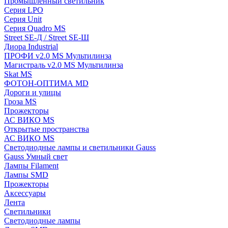
Промышленный светильник
Серия LPO
Серия Unit
Серия Quadro MS
Street SE-Д / Street SE-Ш
Диора Industrial
ПРОФИ v2.0 MS Мультилинза
Магистраль v2.0 MS Мультилинза
Skat MS
ФОТОН-ОПТИМА MD
Дороги и улицы
Гроза MS
Прожекторы
АС ВИКО MS
Открытые пространства
АС ВИКО MS
Светодиодные лампы и светильники Gauss
Gauss Умный свет
Лампы Filament
Лампы SMD
Прожекторы
Аксессуары
Лента
Светильники
Светодиодные лампы