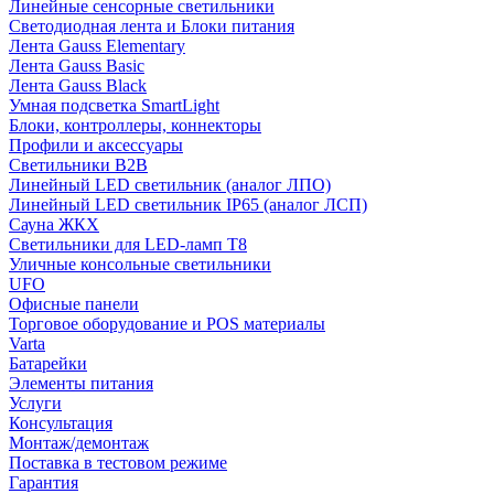
Линейные сенсорные светильники
Светодиодная лента и Блоки питания
Лента Gauss Elementary
Лента Gauss Basic
Лента Gauss Black
Умная подсветка SmartLight
Блоки, контроллеры, коннекторы
Профили и аксессуары
Светильники B2B
Линейный LED светильник (аналог ЛПО)
Линейный LED светильник IP65 (аналог ЛСП)
Сауна ЖКХ
Светильники для LED-ламп T8
Уличные консольные светильники
UFO
Офисные панели
Торговое оборудование и POS материалы
Varta
Батарейки
Элементы питания
Услуги
Консультация
Монтаж/демонтаж
Поставка в тестовом режиме
Гарантия