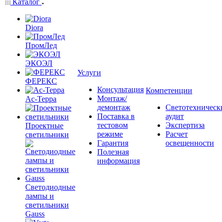
Каталог
Diora
ПромЛед
ЭКОЭЛ
Услуги
ФЕРЕКС
Консультация
Компетенции
Монтаж/
Ас-Терра
демонтаж
Светотехническ
Поставка в
аудит
тестовом
Экспертиза
Проектные
режиме
Расчет
светильники
Гарантия
освещенности
Полезная
информация
Светодиодные
лампы и
светильники
Gauss