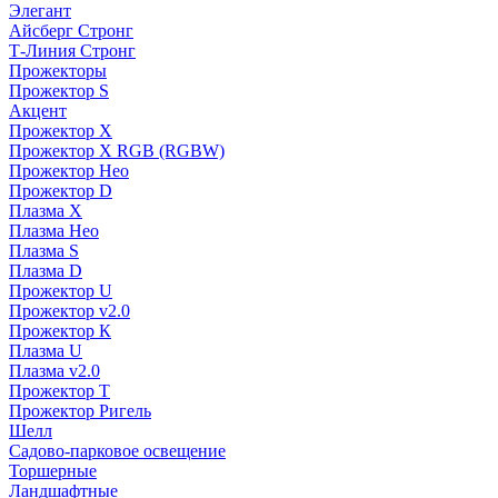
Элегант
Айсберг Стронг
Т-Линия Стронг
Прожекторы
Прожектор S
Акцент
Прожектор X
Прожектор Х RGB (RGBW)
Прожектор Нео
Прожектор D
Плазма X
Плазма Нео
Плазма S
Плазма D
Прожектор U
Прожектор v2.0
Прожектор К
Плазма U
Плазма v2.0
Прожектор Т
Прожектор Ригель
Шелл
Садово-парковое освещение
Торшерные
Ландшафтные