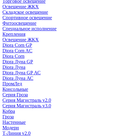
Торговое освещение
Освещение ЖКХ
Складское освещение
Спортивное освещение
Фитоосвещение
Специальное исполнение
Крепления
Освещение ЖКХ
Diora Corn GP
Diora Corn AC
Diora Corn
Diora Луна GP
Diora Луна
Diora Луна GP АС
Diora Луна АС
ПромЛед
Консольные
Серия Гроза
Серия Магистраль v2.0
Серия Магистраль v3.0
Кобра
Гроза
Настенные
Модерн
Т-Линия v2.0