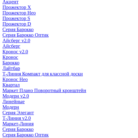
Акцент
Прожектор X
Прожектор Нео
Прожектор S
Прожектор D
Серия Барокко
Серия Барокко Оптик
Айсберг v2.0
Айсберг
Кронос v2.0
Кронос
Барокко
Лайтбар
Т-Линия Компакт для классной доски
Кронос Нео
Квартал
Маркет Плано Поворотный кронштейн
Модерн v2.0
Линейные
Модерн
Серия Элегант
Т-Линия v2.0
Маркет-Линия
Серия Барокко
Серия Барокко Оптик