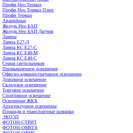
Профи Нео Термал
Профи Нео Термал Плюс
Профи Термал
Аварийные
Желудь Нео БАП
Желудь Нео БАП Датчик
Лампы
Лампа Е27-Д
Лампа КС Е27-С
Лампа КС Е40-М
Лампа КС Е40-С
Серии светильников
Промышленное освещение
Офисно-административное освещение
Дорожное освещение
Складское освещение
Торговое освещение
Спортивное освещение
Освещение ЖКХ
Архитектурное освещение
Площади и транспортные развязки
ЭКОЭЛ
ФОТОН-СТРИТ
ФОТОН-ОМЕГА
ФОТОН-ОФИС