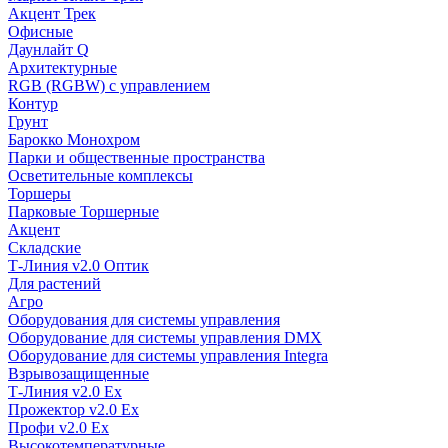
Акцент Трек
Офисные
Даунлайт Q
Архитектурные
RGB (RGBW) с управлением
Контур
Грунт
Барокко Монохром
Парки и общественные пространства
Осветительные комплексы
Торшеры
Парковые Торшерные
Акцент
Складские
Т-Линия v2.0 Оптик
Для растений
Агро
Оборудования для системы управления
Оборудование для системы управления DMX
Оборудование для системы управления Integra
Взрывозащищенные
Т-Линия v2.0 Ex
Прожектор v2.0 Ex
Профи v2.0 Ex
Высокотемпературные