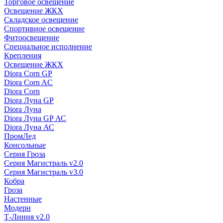
Торговое освещение
Освещение ЖКХ
Складское освещение
Спортивное освещение
Фитоосвещение
Специальное исполнение
Крепления
Освещение ЖКХ
Diora Corn GP
Diora Corn AC
Diora Corn
Diora Луна GP
Diora Луна
Diora Луна GP АС
Diora Луна АС
ПромЛед
Консольные
Серия Гроза
Серия Магистраль v2.0
Серия Магистраль v3.0
Кобра
Гроза
Настенные
Модерн
Т-Линия v2.0