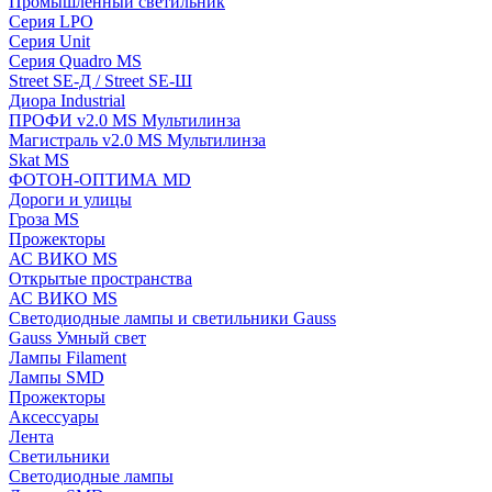
Промышленный светильник
Серия LPO
Серия Unit
Серия Quadro MS
Street SE-Д / Street SE-Ш
Диора Industrial
ПРОФИ v2.0 MS Мультилинза
Магистраль v2.0 MS Мультилинза
Skat MS
ФОТОН-ОПТИМА MD
Дороги и улицы
Гроза MS
Прожекторы
АС ВИКО MS
Открытые пространства
АС ВИКО MS
Светодиодные лампы и светильники Gauss
Gauss Умный свет
Лампы Filament
Лампы SMD
Прожекторы
Аксессуары
Лента
Светильники
Светодиодные лампы