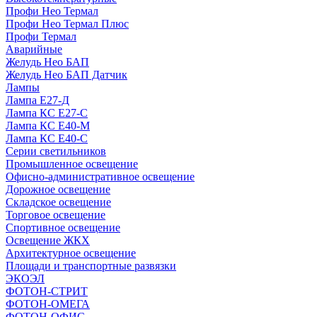
Профи Нео Термал
Профи Нео Термал Плюс
Профи Термал
Аварийные
Желудь Нео БАП
Желудь Нео БАП Датчик
Лампы
Лампа Е27-Д
Лампа КС Е27-С
Лампа КС Е40-М
Лампа КС Е40-С
Серии светильников
Промышленное освещение
Офисно-административное освещение
Дорожное освещение
Складское освещение
Торговое освещение
Спортивное освещение
Освещение ЖКХ
Архитектурное освещение
Площади и транспортные развязки
ЭКОЭЛ
ФОТОН-СТРИТ
ФОТОН-ОМЕГА
ФОТОН-ОФИС