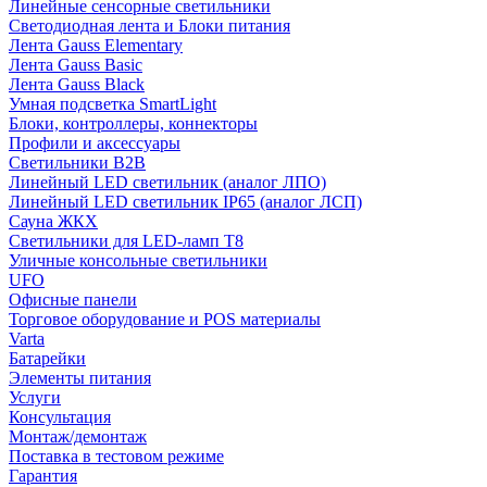
Линейные сенсорные светильники
Светодиодная лента и Блоки питания
Лента Gauss Elementary
Лента Gauss Basic
Лента Gauss Black
Умная подсветка SmartLight
Блоки, контроллеры, коннекторы
Профили и аксессуары
Светильники B2B
Линейный LED светильник (аналог ЛПО)
Линейный LED светильник IP65 (аналог ЛСП)
Сауна ЖКХ
Светильники для LED-ламп T8
Уличные консольные светильники
UFO
Офисные панели
Торговое оборудование и POS материалы
Varta
Батарейки
Элементы питания
Услуги
Консультация
Монтаж/демонтаж
Поставка в тестовом режиме
Гарантия