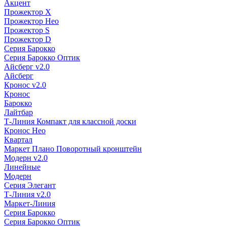
Акцент
Прожектор X
Прожектор Нео
Прожектор S
Прожектор D
Серия Барокко
Серия Барокко Оптик
Айсберг v2.0
Айсберг
Кронос v2.0
Кронос
Барокко
Лайтбар
Т-Линия Компакт для классной доски
Кронос Нео
Квартал
Маркет Плано Поворотный кронштейн
Модерн v2.0
Линейные
Модерн
Серия Элегант
Т-Линия v2.0
Маркет-Линия
Серия Барокко
Серия Барокко Оптик