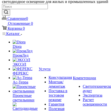
светодиодное освещение для жилых и промышленных зданий
Сравнение
0
Отложенные
0
Корзина
0
Каталог
Diora
ПромЛед
ЭКОЭЛ
Услуги
ФЕРЕКС
Консультация
Компетенции
Монтаж/
Ас-Терра
демонтаж
Светотехническ
Поставка в
аудит
тестовом
Экспертиза
Проектные
режиме
Расчет
светильники
Гарантия
освещенности
Полезная