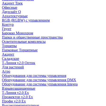
Акцент Трек
Офисные
Даунлайт Q
Архитектурные
RGB (RGBW) с управлением
Контур
Грунт
Барокко Монохром
Парки и общественные пространства
Осветительные комплексы
Торшеры
Парковые Торшерные
Акцент
Складские
Т-Линия v2.0 Оптик
Для растений
Агро
Оборудования для системы управления
Оборудование для системы управления DMX
Оборудование для системы управления Integra
Взрывозащищенные
Т-Линия v2.0 Ex
Прожектор v2.0 Ex
Профи v2.0 Ex
Высокотемпературные