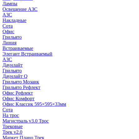
Лампы
Освещение АЗС
АЗС
Накладные
Сота
Офис
Грильято
Линия
Встраиваемые
Элегант Встраиваемый
АЗС
Даунлайт
Грильято
Даунлайт Q
Грильято Мозаик
Грильято Рефлект
Офис Рефлект
Офис Комфорт
Офис Классик 595×595×33мм
Сота
На трос
Магистраль v3.0 Трос
Трековые
Трек v2.0
Маркет Плано Трек