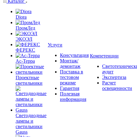
Каталог
Diora
ПромЛед
ЭКОЭЛ
Услуги
ФЕРЕКС
Консультация
Компетенции
Монтаж/
Ас-Терра
демонтаж
Светотехническ
Поставка в
аудит
тестовом
Экспертиза
Проектные
режиме
Расчет
светильники
Гарантия
освещенности
Полезная
информация
Светодиодные
лампы и
светильники
Gauss