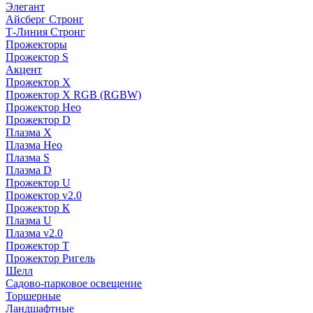
Элегант
Айсберг Стронг
Т-Линия Стронг
Прожекторы
Прожектор S
Акцент
Прожектор X
Прожектор Х RGB (RGBW)
Прожектор Нео
Прожектор D
Плазма X
Плазма Нео
Плазма S
Плазма D
Прожектор U
Прожектор v2.0
Прожектор К
Плазма U
Плазма v2.0
Прожектор Т
Прожектор Ригель
Шелл
Садово-парковое освещение
Торшерные
Ландшафтные