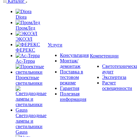
Каталог
Diora
ПромЛед
ЭКОЭЛ
Услуги
ФЕРЕКС
Консультация
Компетенции
Монтаж/
Ас-Терра
демонтаж
Светотехническ
Поставка в
аудит
тестовом
Экспертиза
Проектные
режиме
Расчет
светильники
Гарантия
освещенности
Полезная
информация
Светодиодные
лампы и
светильники
Gauss