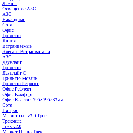
Лампы
Освещение АЗС
АЗС
Накладные
Сота
Офис
Грильято
Линия
Встраиваемые
Элегант Встраиваемый
АЗС
Даунлайт
Грильято
Даунлайт Q
Грильято Мозаик
Грильято Рефлект
Офис Рефлект
Офис Комфорт
Офис Классик 595×595×33мм
Сота
На трос
Магистраль v3.0 Трос
Трековые
Трек v2.0
Маркет Плано Трек