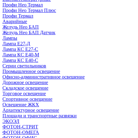
Профи Нео Термал
Профи Нео Термал Плюс
Профи Термал
Аварийные
Желудь Нео БАП
Желудь Нео БАП Датчик
Лампы
Лампа Е27-Д
Лампа КС Е27-С
Лампа КС Е40-М
Лампа КС Е40-С
Серии светильников
Промышленное освещение
Офисно-административное освещение
Дорожное освещение
Складское освещение
Торговое освещение
Спортивное освещение
Освещение ЖКХ
Архитектурное освещение
Площади и транспортные развязки
ЭКОЭЛ
ФОТОН-СТРИТ
ФОТОН-ОМЕГА
ФОТОН-ОФИС