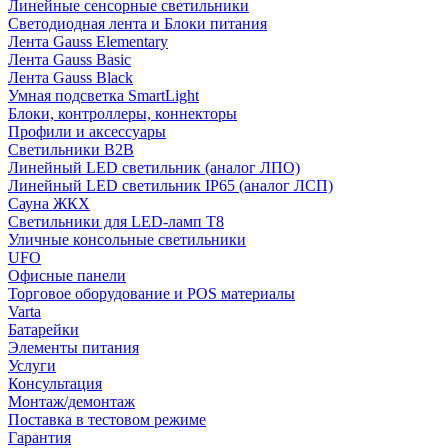
Линейные сенсорные светильники
Светодиодная лента и Блоки питания
Лента Gauss Elementary
Лента Gauss Basic
Лента Gauss Black
Умная подсветка SmartLight
Блоки, контроллеры, коннекторы
Профили и аксессуары
Светильники B2B
Линейный LED светильник (аналог ЛПО)
Линейный LED светильник IP65 (аналог ЛСП)
Сауна ЖКХ
Светильники для LED-ламп T8
Уличные консольные светильники
UFO
Офисные панели
Торговое оборудование и POS материалы
Varta
Батарейки
Элементы питания
Услуги
Консультация
Монтаж/демонтаж
Поставка в тестовом режиме
Гарантия