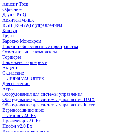
Акцент Трек
Офисные
Даунлайт Q
Архитектурные
RGB (RGBW) с управлением
Контур
Грунт
Барокко Монохром
Парки и общественные пространства
Осветительные комплексы
Торшеры
Парковые Торшерные
Акцент
Складские
Т-Линия v2.0 Оптик
Для растений
Агро
Оборудования для системы управления
Оборудование для системы управления DMX
Оборудование для системы управления Integra
Взрывозащищенные
Т-Линия v2.0 Ex
Прожектор v2.0 Ex
Профи v2.0 Ex
Высокотемпературные