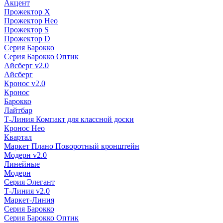
Акцент
Прожектор X
Прожектор Нео
Прожектор S
Прожектор D
Серия Барокко
Серия Барокко Оптик
Айсберг v2.0
Айсберг
Кронос v2.0
Кронос
Барокко
Лайтбар
Т-Линия Компакт для классной доски
Кронос Нео
Квартал
Маркет Плано Поворотный кронштейн
Модерн v2.0
Линейные
Модерн
Серия Элегант
Т-Линия v2.0
Маркет-Линия
Серия Барокко
Серия Барокко Оптик