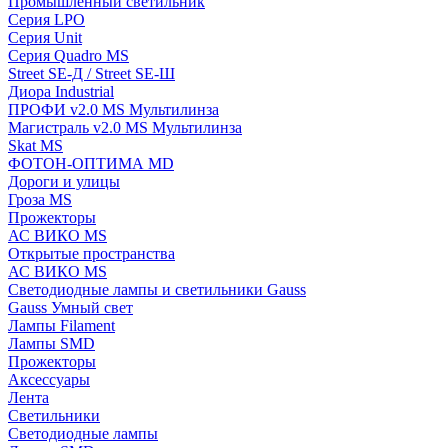
Промышленный светильник
Серия LPO
Серия Unit
Серия Quadro MS
Street SE-Д / Street SE-Ш
Диора Industrial
ПРОФИ v2.0 MS Мультилинза
Магистраль v2.0 MS Мультилинза
Skat MS
ФОТОН-ОПТИМА MD
Дороги и улицы
Гроза MS
Прожекторы
АС ВИКО MS
Открытые пространства
АС ВИКО MS
Светодиодные лампы и светильники Gauss
Gauss Умный свет
Лампы Filament
Лампы SMD
Прожекторы
Аксессуары
Лента
Светильники
Светодиодные лампы