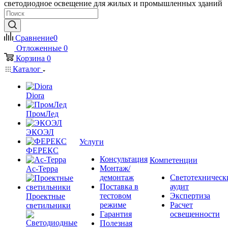
светодиодное освещение для жилых и промышленных зданий
Сравнение
0
Отложенные
0
Корзина
0
Каталог
Diora
ПромЛед
ЭКОЭЛ
Услуги
ФЕРЕКС
Консультация
Компетенции
Монтаж/
Ас-Терра
демонтаж
Светотехническ
Поставка в
аудит
тестовом
Экспертиза
Проектные
режиме
Расчет
светильники
Гарантия
освещенности
Полезная