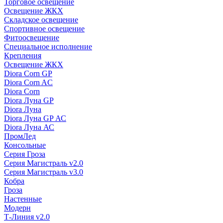
Торговое освещение
Освещение ЖКХ
Складское освещение
Спортивное освещение
Фитоосвещение
Специальное исполнение
Крепления
Освещение ЖКХ
Diora Corn GP
Diora Corn AC
Diora Corn
Diora Луна GP
Diora Луна
Diora Луна GP АС
Diora Луна АС
ПромЛед
Консольные
Серия Гроза
Серия Магистраль v2.0
Серия Магистраль v3.0
Кобра
Гроза
Настенные
Модерн
Т-Линия v2.0