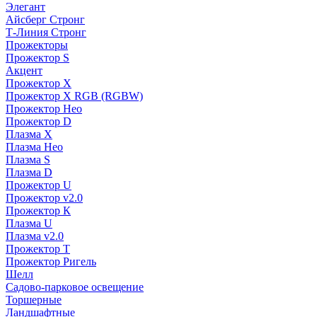
Элегант
Айсберг Стронг
Т-Линия Стронг
Прожекторы
Прожектор S
Акцент
Прожектор X
Прожектор Х RGB (RGBW)
Прожектор Нео
Прожектор D
Плазма X
Плазма Нео
Плазма S
Плазма D
Прожектор U
Прожектор v2.0
Прожектор К
Плазма U
Плазма v2.0
Прожектор Т
Прожектор Ригель
Шелл
Садово-парковое освещение
Торшерные
Ландшафтные