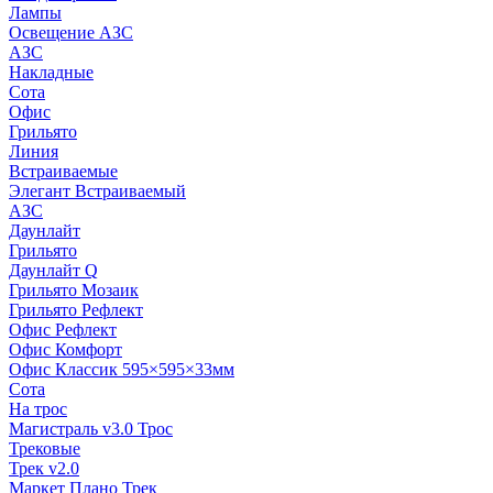
Лампы
Освещение АЗС
АЗС
Накладные
Сота
Офис
Грильято
Линия
Встраиваемые
Элегант Встраиваемый
АЗС
Даунлайт
Грильято
Даунлайт Q
Грильято Мозаик
Грильято Рефлект
Офис Рефлект
Офис Комфорт
Офис Классик 595×595×33мм
Сота
На трос
Магистраль v3.0 Трос
Трековые
Трек v2.0
Маркет Плано Трек