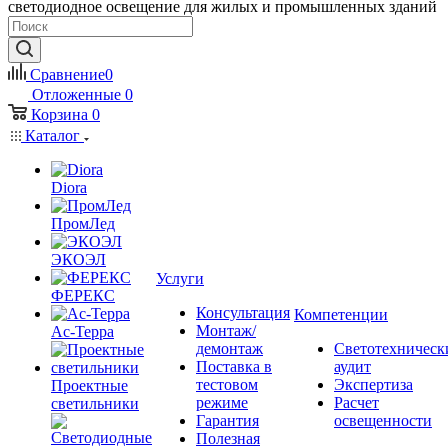
светодиодное освещение для жилых и промышленных зданий
Сравнение
0
Отложенные
0
Корзина
0
Каталог
Diora
ПромЛед
ЭКОЭЛ
Услуги
ФЕРЕКС
Консультация
Компетенции
Монтаж/
Ас-Терра
демонтаж
Светотехническ
Поставка в
аудит
тестовом
Экспертиза
Проектные
режиме
Расчет
светильники
Гарантия
освещенности
Полезная