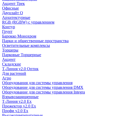
Акцент Трек
Офисные
Даунлайт Q
Архитектурные
RGB (RGBW) с управлением
Контур
Грунт
Барокко Монохром
Парки и общественные пространства
Осветительные комплексы
Торшеры
Парковые Торшерные
Акцент
Складские
Т-Линия v2.0 Оптик
Для растений
Агро
Оборудования для системы управления
Оборудование для системы управления DMX
Оборудование для системы управления Integra
Взрывозащищенные
Т-Линия v2.0 Ex
Прожектор v2.0 Ex
Профи v2.0 Ex
Высокотемпературные