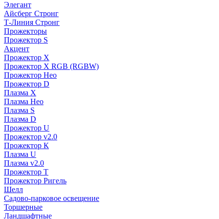
Элегант
Айсберг Стронг
Т-Линия Стронг
Прожекторы
Прожектор S
Акцент
Прожектор X
Прожектор Х RGB (RGBW)
Прожектор Нео
Прожектор D
Плазма X
Плазма Нео
Плазма S
Плазма D
Прожектор U
Прожектор v2.0
Прожектор К
Плазма U
Плазма v2.0
Прожектор Т
Прожектор Ригель
Шелл
Садово-парковое освещение
Торшерные
Ландшафтные