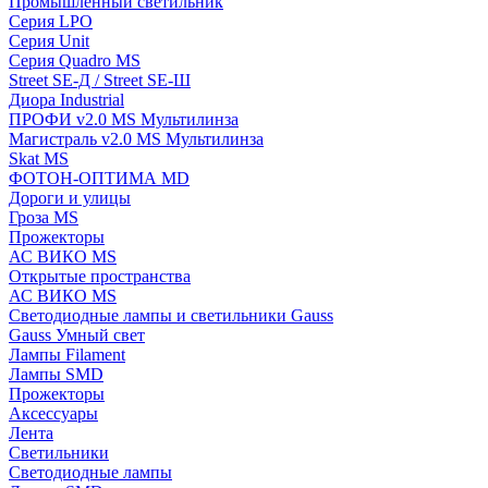
Промышленный светильник
Серия LPO
Серия Unit
Серия Quadro MS
Street SE-Д / Street SE-Ш
Диора Industrial
ПРОФИ v2.0 MS Мультилинза
Магистраль v2.0 MS Мультилинза
Skat MS
ФОТОН-ОПТИМА MD
Дороги и улицы
Гроза MS
Прожекторы
АС ВИКО MS
Открытые пространства
АС ВИКО MS
Светодиодные лампы и светильники Gauss
Gauss Умный свет
Лампы Filament
Лампы SMD
Прожекторы
Аксессуары
Лента
Светильники
Светодиодные лампы