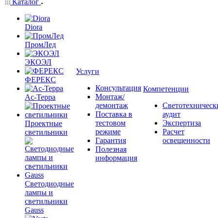
Каталог
Diora
ПромЛед
ЭКОЭЛ
Услуги
ФЕРЕКС
Консультация
Компетенции
Монтаж/
Ас-Терра
демонтаж
Светотехническ
Поставка в
аудит
тестовом
Экспертиза
Проектные
режиме
Расчет
светильники
Гарантия
освещенности
Полезная
информация
Светодиодные
лампы и
светильники
Gauss