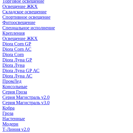
Торговое освещение
Освещение ЖКХ
Складское освещение
Спортивное освещение
Фитоосвещение
Специальное исполнение
Крепления
Освещение ЖКХ
Diora Corn GP
Diora Corn AC
Diora Corn
Diora Луна GP
Diora Луна
Diora Луна GP АС
Diora Луна АС
ПромЛед
Консольные
Серия Гроза
Серия Магистраль v2.0
Серия Магистраль v3.0
Кобра
Гроза
Настенные
Модерн
Т-Линия v2.0