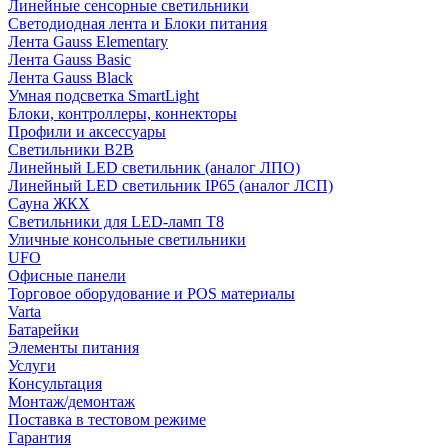
Линейные сенсорные светильники
Светодиодная лента и Блоки питания
Лента Gauss Elementary
Лента Gauss Basic
Лента Gauss Black
Умная подсветка SmartLight
Блоки, контроллеры, коннекторы
Профили и аксессуары
Светильники B2B
Линейный LED светильник (аналог ЛПО)
Линейный LED светильник IP65 (аналог ЛСП)
Сауна ЖКХ
Светильники для LED-ламп T8
Уличные консольные светильники
UFO
Офисные панели
Торговое оборудование и POS материалы
Varta
Батарейки
Элементы питания
Услуги
Консультация
Монтаж/демонтаж
Поставка в тестовом режиме
Гарантия