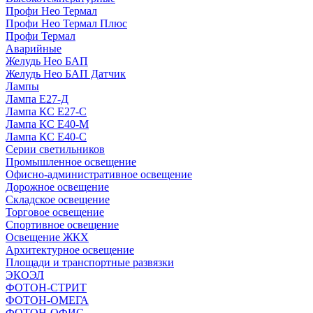
Профи Нео Термал
Профи Нео Термал Плюс
Профи Термал
Аварийные
Желудь Нео БАП
Желудь Нео БАП Датчик
Лампы
Лампа Е27-Д
Лампа КС Е27-С
Лампа КС Е40-М
Лампа КС Е40-С
Серии светильников
Промышленное освещение
Офисно-административное освещение
Дорожное освещение
Складское освещение
Торговое освещение
Спортивное освещение
Освещение ЖКХ
Архитектурное освещение
Площади и транспортные развязки
ЭКОЭЛ
ФОТОН-СТРИТ
ФОТОН-ОМЕГА
ФОТОН-ОФИС