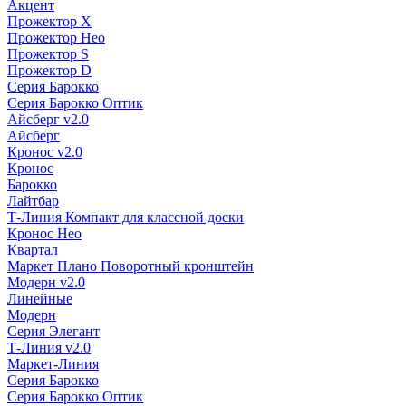
Акцент
Прожектор X
Прожектор Нео
Прожектор S
Прожектор D
Серия Барокко
Серия Барокко Оптик
Айсберг v2.0
Айсберг
Кронос v2.0
Кронос
Барокко
Лайтбар
Т-Линия Компакт для классной доски
Кронос Нео
Квартал
Маркет Плано Поворотный кронштейн
Модерн v2.0
Линейные
Модерн
Серия Элегант
Т-Линия v2.0
Маркет-Линия
Серия Барокко
Серия Барокко Оптик