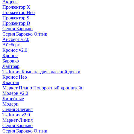
Акцент
Прожектор X
Прожектор Нео
Прожектор S
Прожектор D
Серия Барокко
Серия Барокко Оптик
Айсберг v2.0
Айсберг
Кронос v2.0
Кронос
Барокко
Лайтбар
Т-Линия Компакт для классной доски
Кронос Нео
Квартал
Маркет Плано Поворотный кронштейн
Модерн v2.0
Линейные
Модерн
Серия Элегант
Т-Линия v2.0
Маркет-Линия
Серия Барокко
Серия Барокко Оптик