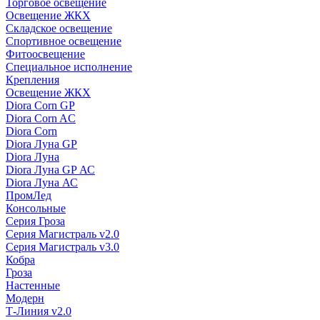
Торговое освещение
Освещение ЖКХ
Складское освещение
Спортивное освещение
Фитоосвещение
Специальное исполнение
Крепления
Освещение ЖКХ
Diora Corn GP
Diora Corn AC
Diora Corn
Diora Луна GP
Diora Луна
Diora Луна GP АС
Diora Луна АС
ПромЛед
Консольные
Серия Гроза
Серия Магистраль v2.0
Серия Магистраль v3.0
Кобра
Гроза
Настенные
Модерн
Т-Линия v2.0