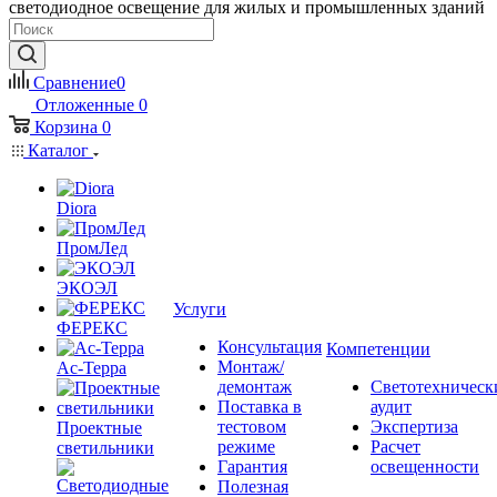
светодиодное освещение для жилых и промышленных зданий
Сравнение
0
Отложенные
0
Корзина
0
Каталог
Diora
ПромЛед
ЭКОЭЛ
Услуги
ФЕРЕКС
Консультация
Компетенции
Монтаж/
Ас-Терра
демонтаж
Светотехническ
Поставка в
аудит
тестовом
Экспертиза
Проектные
режиме
Расчет
светильники
Гарантия
освещенности
Полезная