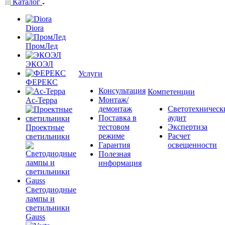
Каталог
Diora
ПромЛед
ЭКОЭЛ
Услуги
ФЕРЕКС
Консультация
Компетенции
Монтаж/
Ас-Терра
демонтаж
Светотехническ
Поставка в
аудит
тестовом
Экспертиза
Проектные
режиме
Расчет
светильники
Гарантия
освещенности
Полезная
информация
Светодиодные
лампы и
светильники
Gauss