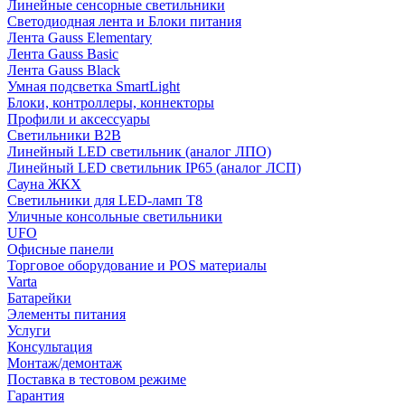
Линейные сенсорные светильники
Светодиодная лента и Блоки питания
Лента Gauss Elementary
Лента Gauss Basic
Лента Gauss Black
Умная подсветка SmartLight
Блоки, контроллеры, коннекторы
Профили и аксессуары
Светильники B2B
Линейный LED светильник (аналог ЛПО)
Линейный LED светильник IP65 (аналог ЛСП)
Сауна ЖКХ
Светильники для LED-ламп T8
Уличные консольные светильники
UFO
Офисные панели
Торговое оборудование и POS материалы
Varta
Батарейки
Элементы питания
Услуги
Консультация
Монтаж/демонтаж
Поставка в тестовом режиме
Гарантия