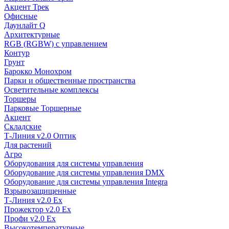
Акцент Трек
Офисные
Даунлайт Q
Архитектурные
RGB (RGBW) с управлением
Контур
Грунт
Барокко Монохром
Парки и общественные пространства
Осветительные комплексы
Торшеры
Парковые Торшерные
Акцент
Складские
Т-Линия v2.0 Оптик
Для растений
Агро
Оборудования для системы управления
Оборудование для системы управления DMX
Оборудование для системы управления Integra
Взрывозащищенные
Т-Линия v2.0 Ex
Прожектор v2.0 Ex
Профи v2.0 Ex
Высокотемпературные