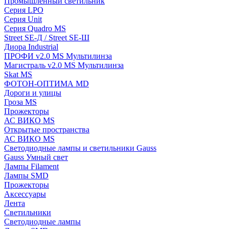
Промышленный светильник
Серия LPO
Серия Unit
Серия Quadro MS
Street SE-Д / Street SE-Ш
Диора Industrial
ПРОФИ v2.0 MS Мультилинза
Магистраль v2.0 MS Мультилинза
Skat MS
ФОТОН-ОПТИМА MD
Дороги и улицы
Гроза MS
Прожекторы
АС ВИКО MS
Открытые пространства
АС ВИКО MS
Светодиодные лампы и светильники Gauss
Gauss Умный свет
Лампы Filament
Лампы SMD
Прожекторы
Аксессуары
Лента
Светильники
Светодиодные лампы