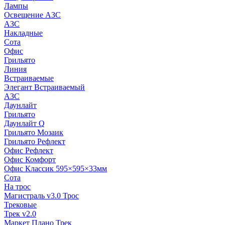
Лампы
Освещение АЗС
АЗС
Накладные
Сота
Офис
Грильято
Линия
Встраиваемые
Элегант Встраиваемый
АЗС
Даунлайт
Грильято
Даунлайт Q
Грильято Мозаик
Грильято Рефлект
Офис Рефлект
Офис Комфорт
Офис Классик 595×595×33мм
Сота
На трос
Магистраль v3.0 Трос
Трековые
Трек v2.0
Маркет Плано Трек