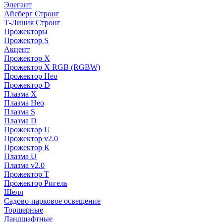
Элегант
Айсберг Стронг
Т-Линия Стронг
Прожекторы
Прожектор S
Акцент
Прожектор X
Прожектор Х RGB (RGBW)
Прожектор Нео
Прожектор D
Плазма X
Плазма Нео
Плазма S
Плазма D
Прожектор U
Прожектор v2.0
Прожектор К
Плазма U
Плазма v2.0
Прожектор Т
Прожектор Ригель
Шелл
Садово-парковое освещение
Торшерные
Ландшафтные