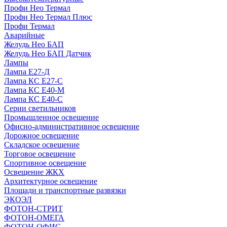
Профи Нео Термал
Профи Нео Термал Плюс
Профи Термал
Аварийные
Желудь Нео БАП
Желудь Нео БАП Датчик
Лампы
Лампа Е27-Д
Лампа КС Е27-С
Лампа КС Е40-М
Лампа КС Е40-С
Серии светильников
Промышленное освещение
Офисно-административное освещение
Дорожное освещение
Складское освещение
Торговое освещение
Спортивное освещение
Освещение ЖКХ
Архитектурное освещение
Площади и транспортные развязки
ЭКОЭЛ
ФОТОН-СТРИТ
ФОТОН-ОМЕГА
ФОТОН-ОФИС