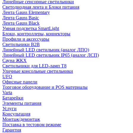
Линейные сенсорные светильники
Светодиодная лента и Блоки питания
Лента Gauss Elementary
Лента Gauss Basic
Лента Gauss Black
Умная подсветка SmartLight
Блоки, контроллеры, коннекторы
Профили и аксессуары
Светильники B2B
Линейный LED светильник (аналог ЛПО)
Линейный LED светильник IP65 (аналог ЛСП)
Сауна ЖКХ
Светильники для LED-ламп T8
Уличные консольные светильники
UFO
Офисные панели
Торговое оборудование и POS материалы
Varta
Батарейки
Элементы питания
Услуги
Консультация
Монтаж/демонтаж
Поставка в тестовом режиме
Гарантия