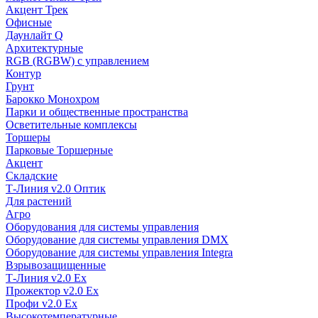
Акцент Трек
Офисные
Даунлайт Q
Архитектурные
RGB (RGBW) с управлением
Контур
Грунт
Барокко Монохром
Парки и общественные пространства
Осветительные комплексы
Торшеры
Парковые Торшерные
Акцент
Складские
Т-Линия v2.0 Оптик
Для растений
Агро
Оборудования для системы управления
Оборудование для системы управления DMX
Оборудование для системы управления Integra
Взрывозащищенные
Т-Линия v2.0 Ex
Прожектор v2.0 Ex
Профи v2.0 Ex
Высокотемпературные