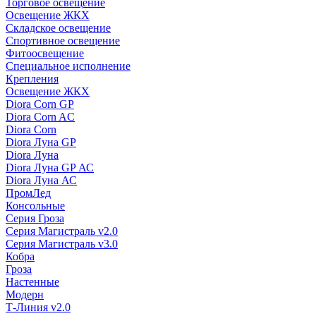
Торговое освещение
Освещение ЖКХ
Складское освещение
Спортивное освещение
Фитоосвещение
Специальное исполнение
Крепления
Освещение ЖКХ
Diora Corn GP
Diora Corn AC
Diora Corn
Diora Луна GP
Diora Луна
Diora Луна GP АС
Diora Луна АС
ПромЛед
Консольные
Серия Гроза
Серия Магистраль v2.0
Серия Магистраль v3.0
Кобра
Гроза
Настенные
Модерн
Т-Линия v2.0