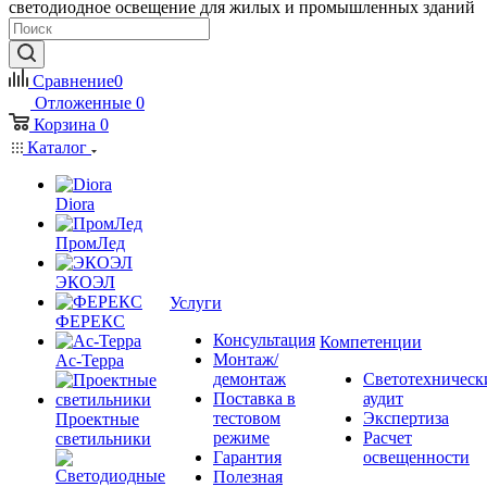
светодиодное освещение для жилых и промышленных зданий
Сравнение
0
Отложенные
0
Корзина
0
Каталог
Diora
ПромЛед
ЭКОЭЛ
Услуги
ФЕРЕКС
Консультация
Компетенции
Монтаж/
Ас-Терра
демонтаж
Светотехническ
Поставка в
аудит
тестовом
Экспертиза
Проектные
режиме
Расчет
светильники
Гарантия
освещенности
Полезная