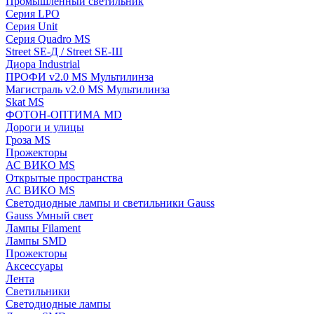
Промышленный светильник
Серия LPO
Серия Unit
Серия Quadro MS
Street SE-Д / Street SE-Ш
Диора Industrial
ПРОФИ v2.0 MS Мультилинза
Магистраль v2.0 MS Мультилинза
Skat MS
ФОТОН-ОПТИМА MD
Дороги и улицы
Гроза MS
Прожекторы
АС ВИКО MS
Открытые пространства
АС ВИКО MS
Светодиодные лампы и светильники Gauss
Gauss Умный свет
Лампы Filament
Лампы SMD
Прожекторы
Аксессуары
Лента
Светильники
Светодиодные лампы