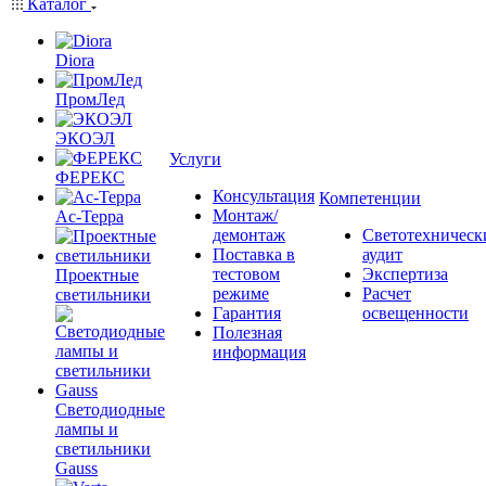
Каталог
Diora
ПромЛед
ЭКОЭЛ
Услуги
ФЕРЕКС
Консультация
Компетенции
Монтаж/
Ас-Терра
демонтаж
Светотехническ
Поставка в
аудит
тестовом
Экспертиза
Проектные
режиме
Расчет
светильники
Гарантия
освещенности
Полезная
информация
Светодиодные
лампы и
светильники
Gauss