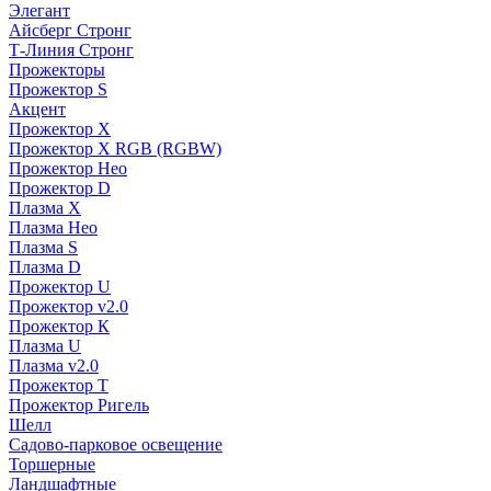
Элегант
Айсберг Стронг
Т-Линия Стронг
Прожекторы
Прожектор S
Акцент
Прожектор X
Прожектор Х RGB (RGBW)
Прожектор Нео
Прожектор D
Плазма X
Плазма Нео
Плазма S
Плазма D
Прожектор U
Прожектор v2.0
Прожектор К
Плазма U
Плазма v2.0
Прожектор Т
Прожектор Ригель
Шелл
Садово-парковое освещение
Торшерные
Ландшафтные