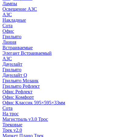
Лампы
Освещение АЗС
АЗС
Накладные
Сота
Офис
Грильято
Линия
Встраиваемые
Элегант Встраиваемый
АЗС
Даунлайт
Грильято
Даунлайт Q
Грильято Мозаик
Грильято Рефлект
Офис Рефлект
Офис Комфорт
Офис Классик 595×595×33мм
Сота
На трос
Магистраль v3.0 Трос
Трековые
Трек v2.0
Маркет Плано Трек