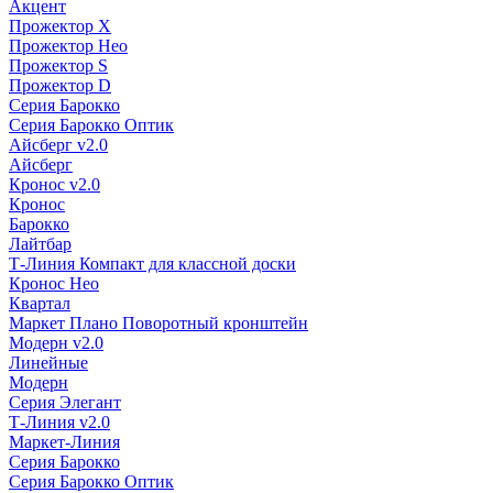
Акцент
Прожектор X
Прожектор Нео
Прожектор S
Прожектор D
Серия Барокко
Серия Барокко Оптик
Айсберг v2.0
Айсберг
Кронос v2.0
Кронос
Барокко
Лайтбар
Т-Линия Компакт для классной доски
Кронос Нео
Квартал
Маркет Плано Поворотный кронштейн
Модерн v2.0
Линейные
Модерн
Серия Элегант
Т-Линия v2.0
Маркет-Линия
Серия Барокко
Серия Барокко Оптик