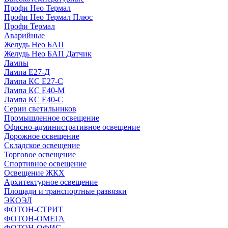
Профи Нео Термал
Профи Нео Термал Плюс
Профи Термал
Аварийные
Желудь Нео БАП
Желудь Нео БАП Датчик
Лампы
Лампа Е27-Д
Лампа КС Е27-С
Лампа КС Е40-М
Лампа КС Е40-С
Серии светильников
Промышленное освещение
Офисно-административное освещение
Дорожное освещение
Складское освещение
Торговое освещение
Спортивное освещение
Освещение ЖКХ
Архитектурное освещение
Площади и транспортные развязки
ЭКОЭЛ
ФОТОН-СТРИТ
ФОТОН-ОМЕГА
ФОТОН-ОФИС