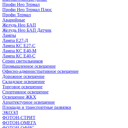
Профи Нео Термал
Профи Нео Термал Плюс
Профи Термал
Аварийные
Желудь Нео БАП
Желудь Нео БАП Датчик
Лампы
Лампа Е27-Д
Лампа КС Е27-С
Лампа КС Е40-М
Лампа КС Е40-С
Серии светильников
Промышленное освещение
Офисно-административное освещение
Дорожное освещение
Складское освещение
Торговое освещение
Спортивное освещение
Освещение ЖКХ
Архитектурное освещение
Площади и транспортные развязки
ЭКОЭЛ
ФОТОН-СТРИТ
ФОТОН-ОМЕГА
ФОТОН-ОФИС