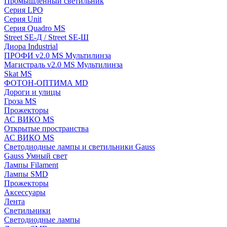
Промышленный светильник
Серия LPO
Серия Unit
Серия Quadro MS
Street SE-Д / Street SE-Ш
Диора Industrial
ПРОФИ v2.0 MS Мультилинза
Магистраль v2.0 MS Мультилинза
Skat MS
ФОТОН-ОПТИМА MD
Дороги и улицы
Гроза MS
Прожекторы
АС ВИКО MS
Открытые пространства
АС ВИКО MS
Светодиодные лампы и светильники Gauss
Gauss Умный свет
Лампы Filament
Лампы SMD
Прожекторы
Аксессуары
Лента
Светильники
Светодиодные лампы