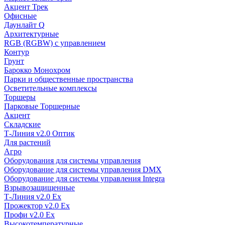
Акцент Трек
Офисные
Даунлайт Q
Архитектурные
RGB (RGBW) с управлением
Контур
Грунт
Барокко Монохром
Парки и общественные пространства
Осветительные комплексы
Торшеры
Парковые Торшерные
Акцент
Складские
Т-Линия v2.0 Оптик
Для растений
Агро
Оборудования для системы управления
Оборудование для системы управления DMX
Оборудование для системы управления Integra
Взрывозащищенные
Т-Линия v2.0 Ex
Прожектор v2.0 Ex
Профи v2.0 Ex
Высокотемпературные