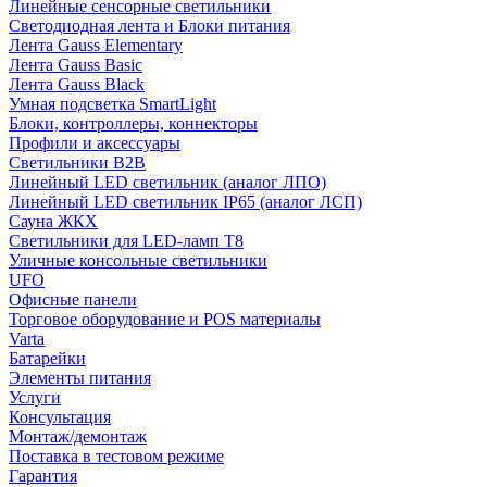
Линейные сенсорные светильники
Светодиодная лента и Блоки питания
Лента Gauss Elementary
Лента Gauss Basic
Лента Gauss Black
Умная подсветка SmartLight
Блоки, контроллеры, коннекторы
Профили и аксессуары
Светильники B2B
Линейный LED светильник (аналог ЛПО)
Линейный LED светильник IP65 (аналог ЛСП)
Сауна ЖКХ
Светильники для LED-ламп T8
Уличные консольные светильники
UFO
Офисные панели
Торговое оборудование и POS материалы
Varta
Батарейки
Элементы питания
Услуги
Консультация
Монтаж/демонтаж
Поставка в тестовом режиме
Гарантия