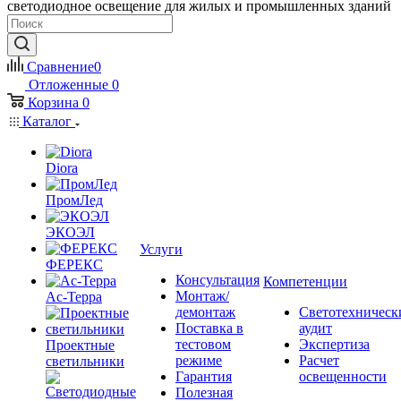
светодиодное освещение для жилых и промышленных зданий
Сравнение
0
Отложенные
0
Корзина
0
Каталог
Diora
ПромЛед
ЭКОЭЛ
Услуги
ФЕРЕКС
Консультация
Компетенции
Монтаж/
Ас-Терра
демонтаж
Светотехническ
Поставка в
аудит
тестовом
Экспертиза
Проектные
режиме
Расчет
светильники
Гарантия
освещенности
Полезная