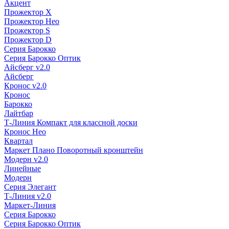
Акцент
Прожектор X
Прожектор Нео
Прожектор S
Прожектор D
Серия Барокко
Серия Барокко Оптик
Айсберг v2.0
Айсберг
Кронос v2.0
Кронос
Барокко
Лайтбар
Т-Линия Компакт для классной доски
Кронос Нео
Квартал
Маркет Плано Поворотный кронштейн
Модерн v2.0
Линейные
Модерн
Серия Элегант
Т-Линия v2.0
Маркет-Линия
Серия Барокко
Серия Барокко Оптик