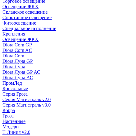
Торговое освещение
Освещение ЖКХ
Складское освещение
Спортивное освещение
Фитоосвещение
Специальное исполнение
Крепления
Освещение ЖКХ
Diora Corn GP
Diora Corn AC
Diora Corn
Diora Луна GP
Diora Луна
Diora Луна GP АС
Diora Луна АС
ПромЛед
Консольные
Серия Гроза
Серия Магистраль v2.0
Серия Магистраль v3.0
Кобра
Гроза
Настенные
Модерн
Т-Линия v2.0