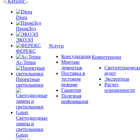
Каталог
Diora
ПромЛед
ЭКОЭЛ
Услуги
ФЕРЕКС
Консультация
Компетенции
Монтаж/
Ас-Терра
демонтаж
Светотехническ
Поставка в
аудит
тестовом
Экспертиза
Проектные
режиме
Расчет
светильники
Гарантия
освещенности
Полезная
информация
Светодиодные
лампы и
светильники
Gauss