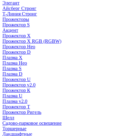
Элегант
Айсберг Стронг
Т-Линия Стронг
Прожекторы
Прожектор S
Акцент
Прожектор X
Прожектор Х RGB (RGBW)
Прожектор Нео
Прожектор D
Плазма X
Плазма Нео
Плазма S
Плазма D
Прожектор U
Прожектор v2.0
Прожектор К
Плазма U
Плазма v2.0
Прожектор Т
Прожектор Ригель
Шелл
Садово-парковое освещение
Торшерные
Ландшафтные