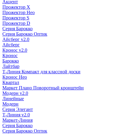
Акцент
Прожектор X
Прожектор Нео
Прожектор S
Прожектор D
Серия Барокко
Серия Барокко Оптик
Айсберг v2.0
Айсберг
Кронос v2.0
Кронос
Барокко
Лайтбар
Т-Линия Компакт для классной доски
Кронос Нео
Квартал
Маркет Плано Поворотный кронштейн
Модерн v2.0
Линейные
Модерн
Серия Элегант
Т-Линия v2.0
Маркет-Линия
Серия Барокко
Серия Барокко Оптик