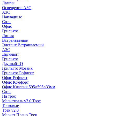
Лампы
Освещение АЗС
АЗС
Накладные
Сота
Офис
Грильято
Линия
Встраиваемые
Элегант Встраиваемый
АЗС
Даунлайт
Грильято
Даунлайт Q
Грильято Мозаик
Грильято Рефлект
Офис Рефлект
Офис Комфорт
Офис Классик 595×595×33мм
Сота
На трос
Магистраль v3.0 Трос
Трековые
Трек v2.0
Маркет Плано Трек