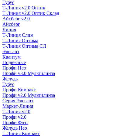
Тубус
Т-Линия v2.0 Оптик
Т-Линия v2.0 Оптик Склад
Айсберг v2.0
Айсберг
Линия
Т-Линия Слим
Т-Линия Оптима
Т-Линия Оптима СЛ
Элегант
Квантум
Подвесные
Профи Нео
Профи v3.0 Мультилинза
Желудь
Тубус
Профи Компакт
Профи v2.0 Мультилинза
Серия Элегант
Маркет-Линия
Т-Линия v2.0
Профи v2.0
Профи Флэт
Желудь Нео
Т-Линия Компакт