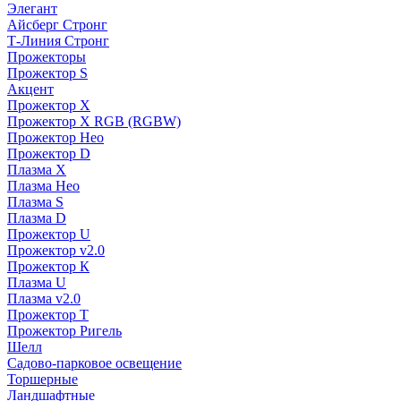
Элегант
Айсберг Стронг
Т-Линия Стронг
Прожекторы
Прожектор S
Акцент
Прожектор X
Прожектор Х RGB (RGBW)
Прожектор Нео
Прожектор D
Плазма X
Плазма Нео
Плазма S
Плазма D
Прожектор U
Прожектор v2.0
Прожектор К
Плазма U
Плазма v2.0
Прожектор Т
Прожектор Ригель
Шелл
Садово-парковое освещение
Торшерные
Ландшафтные