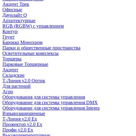
Акцент Трек
Офисные
Даунлайт Q
Архитектурные
RGB (RGBW) с управлением
Контур
Грунт
Барокко Монохром
Парки и общественные пространства
Осветительные комплексы
Торшеры
Парковые Торшерные
Акцент
Складские
Т-Линия v2.0 Оптик
Для растений
Агро
Оборудования для системы управления
Оборудование для системы управления DMX
Оборудование для системы управления Integra
Взрывозащищенные
Т-Линия v2.0 Ex
Прожектор v2.0 Ex
Профи v2.0 Ex
Высокотемпературные