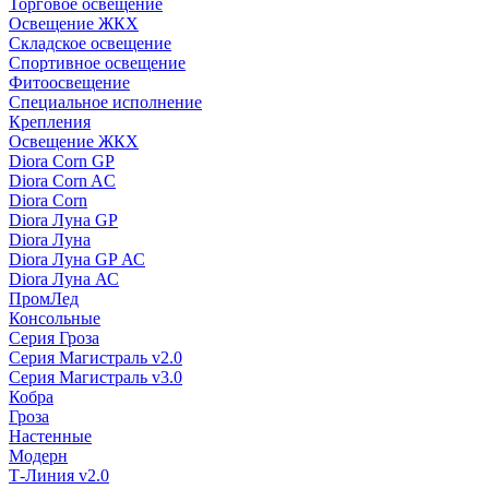
Торговое освещение
Освещение ЖКХ
Складское освещение
Спортивное освещение
Фитоосвещение
Специальное исполнение
Крепления
Освещение ЖКХ
Diora Corn GP
Diora Corn AC
Diora Corn
Diora Луна GP
Diora Луна
Diora Луна GP АС
Diora Луна АС
ПромЛед
Консольные
Серия Гроза
Серия Магистраль v2.0
Серия Магистраль v3.0
Кобра
Гроза
Настенные
Модерн
Т-Линия v2.0