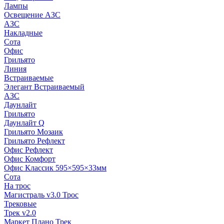
Лампы
Освещение АЗС
АЗС
Накладные
Сота
Офис
Грильято
Линия
Встраиваемые
Элегант Встраиваемый
АЗС
Даунлайт
Грильято
Даунлайт Q
Грильято Мозаик
Грильято Рефлект
Офис Рефлект
Офис Комфорт
Офис Классик 595×595×33мм
Сота
На трос
Магистраль v3.0 Трос
Трековые
Трек v2.0
Маркет Плано Трек