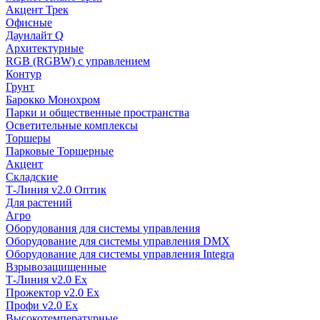
Акцент Трек
Офисные
Даунлайт Q
Архитектурные
RGB (RGBW) с управлением
Контур
Грунт
Барокко Монохром
Парки и общественные пространства
Осветительные комплексы
Торшеры
Парковые Торшерные
Акцент
Складские
Т-Линия v2.0 Оптик
Для растений
Агро
Оборудования для системы управления
Оборудование для системы управления DMX
Оборудование для системы управления Integra
Взрывозащищенные
Т-Линия v2.0 Ex
Прожектор v2.0 Ex
Профи v2.0 Ex
Высокотемпературные