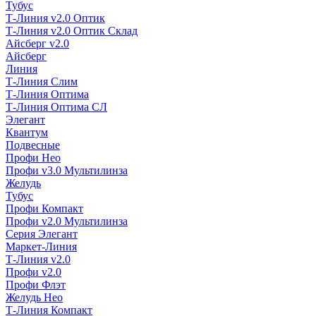
Тубус
Т-Линия v2.0 Оптик
Т-Линия v2.0 Оптик Склад
Айсберг v2.0
Айсберг
Линия
Т-Линия Слим
Т-Линия Оптима
Т-Линия Оптима СЛ
Элегант
Квантум
Подвесные
Профи Нео
Профи v3.0 Мультилинза
Желудь
Тубус
Профи Компакт
Профи v2.0 Мультилинза
Серия Элегант
Маркет-Линия
Т-Линия v2.0
Профи v2.0
Профи Флэт
Желудь Нео
Т-Линия Компакт