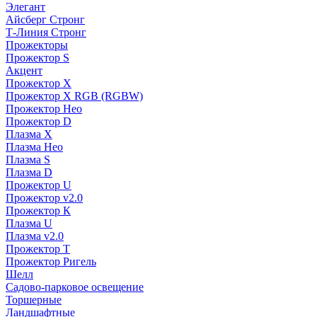
Элегант
Айсберг Стронг
Т-Линия Стронг
Прожекторы
Прожектор S
Акцент
Прожектор X
Прожектор Х RGB (RGBW)
Прожектор Нео
Прожектор D
Плазма X
Плазма Нео
Плазма S
Плазма D
Прожектор U
Прожектор v2.0
Прожектор К
Плазма U
Плазма v2.0
Прожектор Т
Прожектор Ригель
Шелл
Садово-парковое освещение
Торшерные
Ландшафтные