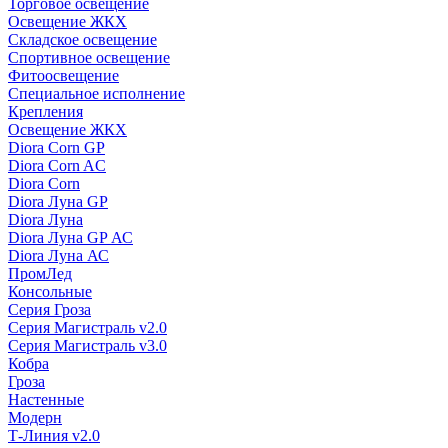
Торговое освещение
Освещение ЖКХ
Складское освещение
Спортивное освещение
Фитоосвещение
Специальное исполнение
Крепления
Освещение ЖКХ
Diora Corn GP
Diora Corn AC
Diora Corn
Diora Луна GP
Diora Луна
Diora Луна GP АС
Diora Луна АС
ПромЛед
Консольные
Серия Гроза
Серия Магистраль v2.0
Серия Магистраль v3.0
Кобра
Гроза
Настенные
Модерн
Т-Линия v2.0