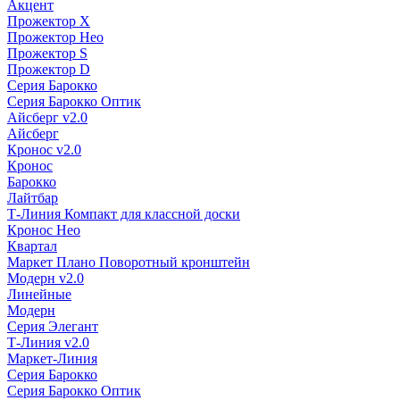
Акцент
Прожектор X
Прожектор Нео
Прожектор S
Прожектор D
Серия Барокко
Серия Барокко Оптик
Айсберг v2.0
Айсберг
Кронос v2.0
Кронос
Барокко
Лайтбар
Т-Линия Компакт для классной доски
Кронос Нео
Квартал
Маркет Плано Поворотный кронштейн
Модерн v2.0
Линейные
Модерн
Серия Элегант
Т-Линия v2.0
Маркет-Линия
Серия Барокко
Серия Барокко Оптик