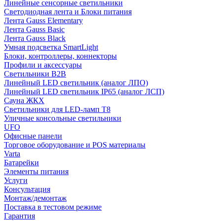
Линейные сенсорные светильники
Светодиодная лента и Блоки питания
Лента Gauss Elementary
Лента Gauss Basic
Лента Gauss Black
Умная подсветка SmartLight
Блоки, контроллеры, коннекторы
Профили и аксессуары
Светильники B2B
Линейный LED светильник (аналог ЛПО)
Линейный LED светильник IP65 (аналог ЛСП)
Сауна ЖКХ
Светильники для LED-ламп T8
Уличные консольные светильники
UFO
Офисные панели
Торговое оборудование и POS материалы
Varta
Батарейки
Элементы питания
Услуги
Консультация
Монтаж/демонтаж
Поставка в тестовом режиме
Гарантия