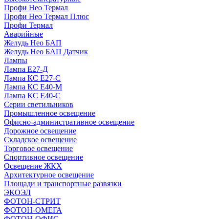
Профи Нео Термал
Профи Нео Термал Плюс
Профи Термал
Аварийные
Желудь Нео БАП
Желудь Нео БАП Датчик
Лампы
Лампа Е27-Д
Лампа КС Е27-С
Лампа КС Е40-М
Лампа КС Е40-С
Серии светильников
Промышленное освещение
Офисно-административное освещение
Дорожное освещение
Складское освещение
Торговое освещение
Спортивное освещение
Освещение ЖКХ
Архитектурное освещение
Площади и транспортные развязки
ЭКОЭЛ
ФОТОН-СТРИТ
ФОТОН-ОМЕГА
ФОТОН-ОФИС