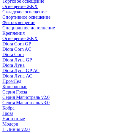
Торговое освещение
Освещение ЖКХ
Складское освещение
Спортивное освещение
Фитоосвещение
Специальное исполнение
Крепления
Освещение ЖКХ
Diora Corn GP
Diora Corn AC
Diora Corn
Diora Луна GP
Diora Луна
Diora Луна GP АС
Diora Луна АС
ПромЛед
Консольные
Серия Гроза
Серия Магистраль v2.0
Серия Магистраль v3.0
Кобра
Гроза
Настенные
Модерн
Т-Линия v2.0