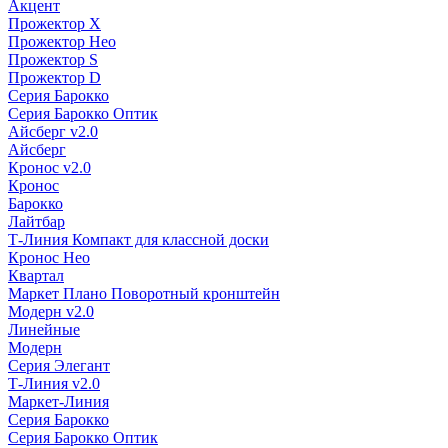
Акцент
Прожектор X
Прожектор Нео
Прожектор S
Прожектор D
Серия Барокко
Серия Барокко Оптик
Айсберг v2.0
Айсберг
Кронос v2.0
Кронос
Барокко
Лайтбар
Т-Линия Компакт для классной доски
Кронос Нео
Квартал
Маркет Плано Поворотный кронштейн
Модерн v2.0
Линейные
Модерн
Серия Элегант
Т-Линия v2.0
Маркет-Линия
Серия Барокко
Серия Барокко Оптик