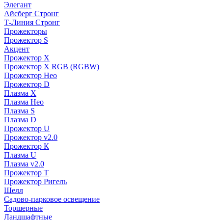
Элегант
Айсберг Стронг
Т-Линия Стронг
Прожекторы
Прожектор S
Акцент
Прожектор X
Прожектор Х RGB (RGBW)
Прожектор Нео
Прожектор D
Плазма X
Плазма Нео
Плазма S
Плазма D
Прожектор U
Прожектор v2.0
Прожектор К
Плазма U
Плазма v2.0
Прожектор Т
Прожектор Ригель
Шелл
Садово-парковое освещение
Торшерные
Ландшафтные