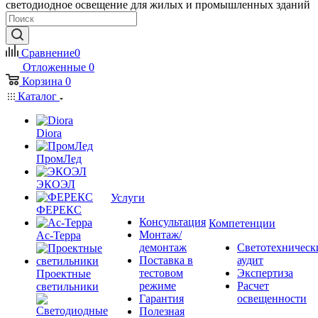
светодиодное освещение для жилых и промышленных зданий
Сравнение
0
Отложенные
0
Корзина
0
Каталог
Diora
ПромЛед
ЭКОЭЛ
Услуги
ФЕРЕКС
Консультация
Компетенции
Монтаж/
Ас-Терра
демонтаж
Светотехническ
Поставка в
аудит
тестовом
Экспертиза
Проектные
режиме
Расчет
светильники
Гарантия
освещенности
Полезная