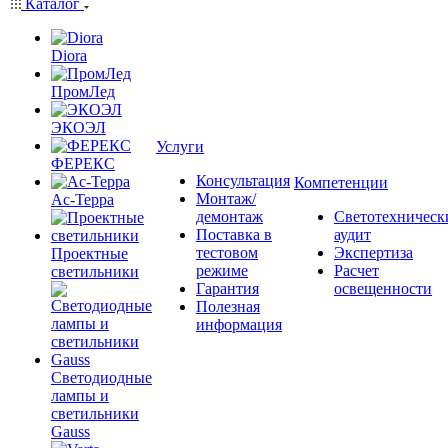
Каталог
Diora
ПромЛед
ЭКОЭЛ
Услуги
ФЕРЕКС
Консультация
Компетенции
Монтаж/
Ас-Терра
демонтаж
Светотехническ
Поставка в
аудит
тестовом
Экспертиза
Проектные
режиме
Расчет
светильники
Гарантия
освещенности
Полезная
информация
Светодиодные
лампы и
светильники
Gauss