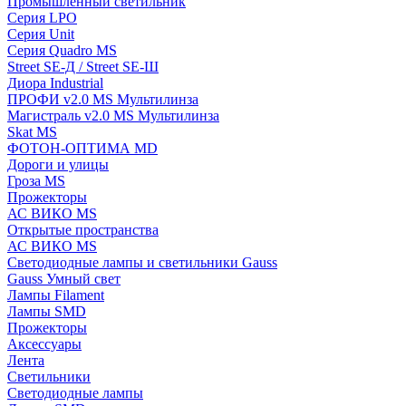
Промышленный светильник
Серия LPO
Серия Unit
Серия Quadro MS
Street SE-Д / Street SE-Ш
Диора Industrial
ПРОФИ v2.0 MS Мультилинза
Магистраль v2.0 MS Мультилинза
Skat MS
ФОТОН-ОПТИМА MD
Дороги и улицы
Гроза MS
Прожекторы
АС ВИКО MS
Открытые пространства
АС ВИКО MS
Светодиодные лампы и светильники Gauss
Gauss Умный свет
Лампы Filament
Лампы SMD
Прожекторы
Аксессуары
Лента
Светильники
Светодиодные лампы