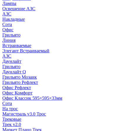
Лампы
Освещение АЗС
АЗС
Накладные
Сота
Офис
Грильято
Линия
Встраиваемые
Элегант Встраиваемый
АЗС
Даунлайт
Грильято
Даунлайт Q
Грильято Мозаик
Грильято Рефлект
Офис Рефлект
Офис Комфорт
Офис Классик 595×595×33мм
Сота
На трос
Магистраль v3.0 Трос
Трековые
Трек v2.0
Маркет Плано Трек