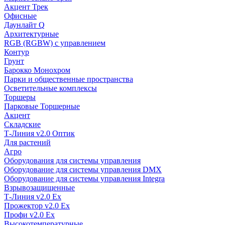
Акцент Трек
Офисные
Даунлайт Q
Архитектурные
RGB (RGBW) с управлением
Контур
Грунт
Барокко Монохром
Парки и общественные пространства
Осветительные комплексы
Торшеры
Парковые Торшерные
Акцент
Складские
Т-Линия v2.0 Оптик
Для растений
Агро
Оборудования для системы управления
Оборудование для системы управления DMX
Оборудование для системы управления Integra
Взрывозащищенные
Т-Линия v2.0 Ex
Прожектор v2.0 Ex
Профи v2.0 Ex
Высокотемпературные