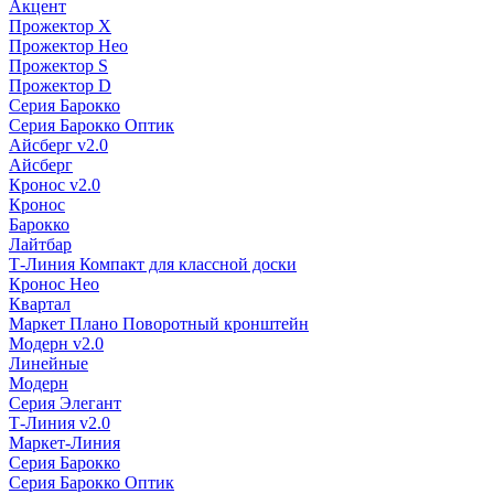
Акцент
Прожектор X
Прожектор Нео
Прожектор S
Прожектор D
Серия Барокко
Серия Барокко Оптик
Айсберг v2.0
Айсберг
Кронос v2.0
Кронос
Барокко
Лайтбар
Т-Линия Компакт для классной доски
Кронос Нео
Квартал
Маркет Плано Поворотный кронштейн
Модерн v2.0
Линейные
Модерн
Серия Элегант
Т-Линия v2.0
Маркет-Линия
Серия Барокко
Серия Барокко Оптик