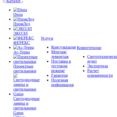
Каталог
Diora
ПромЛед
ЭКОЭЛ
Услуги
ФЕРЕКС
Консультация
Компетенции
Монтаж/
Ас-Терра
демонтаж
Светотехническ
Поставка в
аудит
тестовом
Экспертиза
Проектные
режиме
Расчет
светильники
Гарантия
освещенности
Полезная
информация
Светодиодные
лампы и
светильники
Gauss