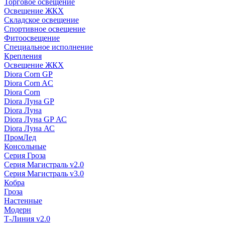
Торговое освещение
Освещение ЖКХ
Складское освещение
Спортивное освещение
Фитоосвещение
Специальное исполнение
Крепления
Освещение ЖКХ
Diora Corn GP
Diora Corn AC
Diora Corn
Diora Луна GP
Diora Луна
Diora Луна GP АС
Diora Луна АС
ПромЛед
Консольные
Серия Гроза
Серия Магистраль v2.0
Серия Магистраль v3.0
Кобра
Гроза
Настенные
Модерн
Т-Линия v2.0