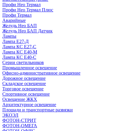
Профи Нео Термал
Профи Нео Термал Плюс
Профи Термал
Аварийные
Желудь Нео БАП
Желудь Нео БАП Датчик
Лампы
Лампа Е27-Д
Лампа КС Е27-С
Лампа КС Е40-М
Лампа КС Е40-С
Серии светильников
Промышленное освещение
Офисно-административное освещение
Дорожное освещение
Складское освещение
Торговое освещение
Спортивное освещение
Освещение ЖКХ
Архитектурное освещение
Площади и транспортные развязки
ЭКОЭЛ
ФОТОН-СТРИТ
ФОТОН-ОМЕГА
ФОТОН-ОФИС