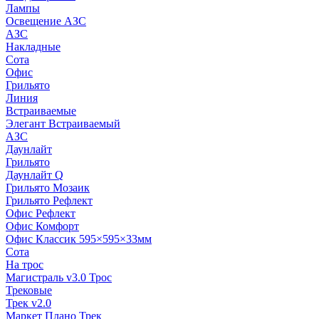
Лампы
Освещение АЗС
АЗС
Накладные
Сота
Офис
Грильято
Линия
Встраиваемые
Элегант Встраиваемый
АЗС
Даунлайт
Грильято
Даунлайт Q
Грильято Мозаик
Грильято Рефлект
Офис Рефлект
Офис Комфорт
Офис Классик 595×595×33мм
Сота
На трос
Магистраль v3.0 Трос
Трековые
Трек v2.0
Маркет Плано Трек