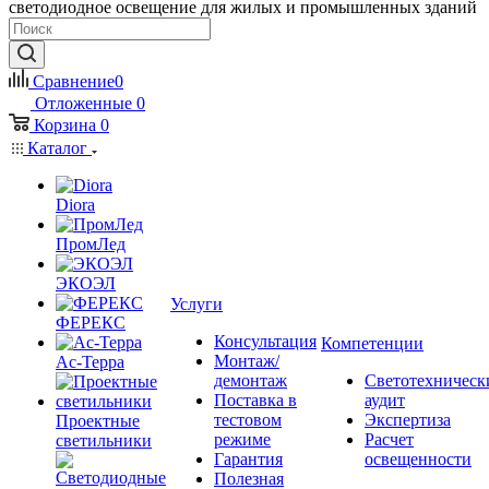
светодиодное освещение для жилых и промышленных зданий
Сравнение
0
Отложенные
0
Корзина
0
Каталог
Diora
ПромЛед
ЭКОЭЛ
Услуги
ФЕРЕКС
Консультация
Компетенции
Монтаж/
Ас-Терра
демонтаж
Светотехническ
Поставка в
аудит
тестовом
Экспертиза
Проектные
режиме
Расчет
светильники
Гарантия
освещенности
Полезная