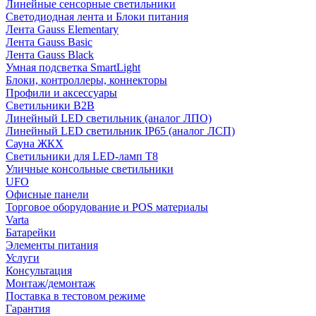
Линейные сенсорные светильники
Светодиодная лента и Блоки питания
Лента Gauss Elementary
Лента Gauss Basic
Лента Gauss Black
Умная подсветка SmartLight
Блоки, контроллеры, коннекторы
Профили и аксессуары
Светильники B2B
Линейный LED светильник (аналог ЛПО)
Линейный LED светильник IP65 (аналог ЛСП)
Сауна ЖКХ
Светильники для LED-ламп T8
Уличные консольные светильники
UFO
Офисные панели
Торговое оборудование и POS материалы
Varta
Батарейки
Элементы питания
Услуги
Консультация
Монтаж/демонтаж
Поставка в тестовом режиме
Гарантия