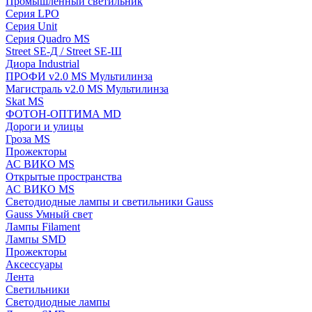
Промышленный светильник
Серия LPO
Серия Unit
Серия Quadro MS
Street SE-Д / Street SE-Ш
Диора Industrial
ПРОФИ v2.0 MS Мультилинза
Магистраль v2.0 MS Мультилинза
Skat MS
ФОТОН-ОПТИМА MD
Дороги и улицы
Гроза MS
Прожекторы
АС ВИКО MS
Открытые пространства
АС ВИКО MS
Светодиодные лампы и светильники Gauss
Gauss Умный свет
Лампы Filament
Лампы SMD
Прожекторы
Аксессуары
Лента
Светильники
Светодиодные лампы