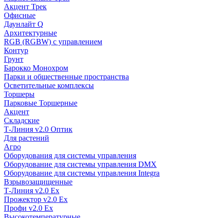
Акцент Трек
Офисные
Даунлайт Q
Архитектурные
RGB (RGBW) с управлением
Контур
Грунт
Барокко Монохром
Парки и общественные пространства
Осветительные комплексы
Торшеры
Парковые Торшерные
Акцент
Складские
Т-Линия v2.0 Оптик
Для растений
Агро
Оборудования для системы управления
Оборудование для системы управления DMX
Оборудование для системы управления Integra
Взрывозащищенные
Т-Линия v2.0 Ex
Прожектор v2.0 Ex
Профи v2.0 Ex
Высокотемпературные