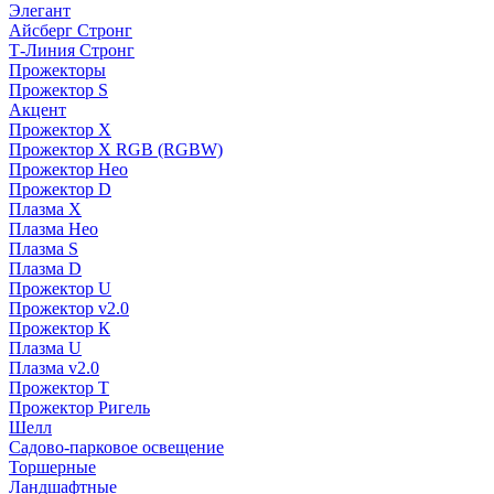
Элегант
Айсберг Стронг
Т-Линия Стронг
Прожекторы
Прожектор S
Акцент
Прожектор X
Прожектор Х RGB (RGBW)
Прожектор Нео
Прожектор D
Плазма X
Плазма Нео
Плазма S
Плазма D
Прожектор U
Прожектор v2.0
Прожектор К
Плазма U
Плазма v2.0
Прожектор Т
Прожектор Ригель
Шелл
Садово-парковое освещение
Торшерные
Ландшафтные