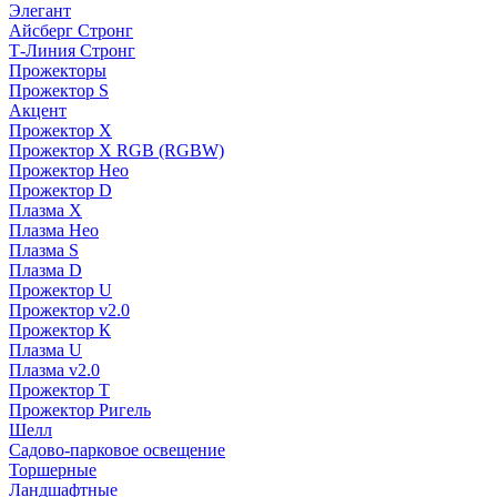
Элегант
Айсберг Стронг
Т-Линия Стронг
Прожекторы
Прожектор S
Акцент
Прожектор X
Прожектор Х RGB (RGBW)
Прожектор Нео
Прожектор D
Плазма X
Плазма Нео
Плазма S
Плазма D
Прожектор U
Прожектор v2.0
Прожектор К
Плазма U
Плазма v2.0
Прожектор Т
Прожектор Ригель
Шелл
Садово-парковое освещение
Торшерные
Ландшафтные