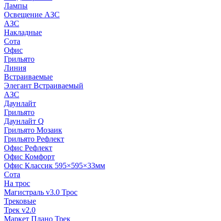
Лампы
Освещение АЗС
АЗС
Накладные
Сота
Офис
Грильято
Линия
Встраиваемые
Элегант Встраиваемый
АЗС
Даунлайт
Грильято
Даунлайт Q
Грильято Мозаик
Грильято Рефлект
Офис Рефлект
Офис Комфорт
Офис Классик 595×595×33мм
Сота
На трос
Магистраль v3.0 Трос
Трековые
Трек v2.0
Маркет Плано Трек