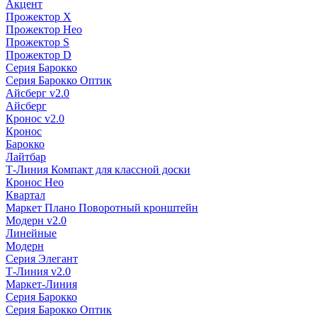
Акцент
Прожектор X
Прожектор Нео
Прожектор S
Прожектор D
Серия Барокко
Серия Барокко Оптик
Айсберг v2.0
Айсберг
Кронос v2.0
Кронос
Барокко
Лайтбар
Т-Линия Компакт для классной доски
Кронос Нео
Квартал
Маркет Плано Поворотный кронштейн
Модерн v2.0
Линейные
Модерн
Серия Элегант
Т-Линия v2.0
Маркет-Линия
Серия Барокко
Серия Барокко Оптик