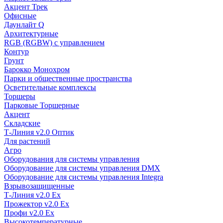
Акцент Трек
Офисные
Даунлайт Q
Архитектурные
RGB (RGBW) с управлением
Контур
Грунт
Барокко Монохром
Парки и общественные пространства
Осветительные комплексы
Торшеры
Парковые Торшерные
Акцент
Складские
Т-Линия v2.0 Оптик
Для растений
Агро
Оборудования для системы управления
Оборудование для системы управления DMX
Оборудование для системы управления Integra
Взрывозащищенные
Т-Линия v2.0 Ex
Прожектор v2.0 Ex
Профи v2.0 Ex
Высокотемпературные