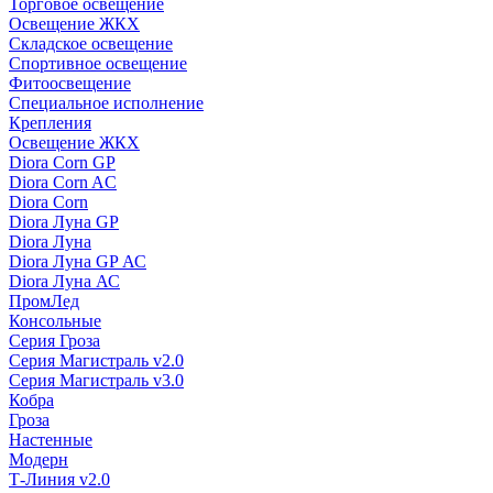
Торговое освещение
Освещение ЖКХ
Складское освещение
Спортивное освещение
Фитоосвещение
Специальное исполнение
Крепления
Освещение ЖКХ
Diora Corn GP
Diora Corn AC
Diora Corn
Diora Луна GP
Diora Луна
Diora Луна GP АС
Diora Луна АС
ПромЛед
Консольные
Серия Гроза
Серия Магистраль v2.0
Серия Магистраль v3.0
Кобра
Гроза
Настенные
Модерн
Т-Линия v2.0