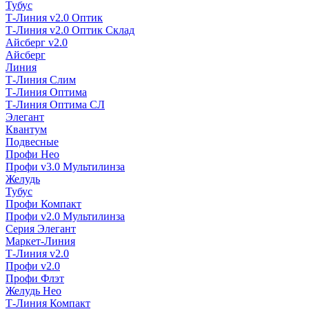
Тубус
Т-Линия v2.0 Оптик
Т-Линия v2.0 Оптик Склад
Айсберг v2.0
Айсберг
Линия
Т-Линия Слим
Т-Линия Оптима
Т-Линия Оптима СЛ
Элегант
Квантум
Подвесные
Профи Нео
Профи v3.0 Мультилинза
Желудь
Тубус
Профи Компакт
Профи v2.0 Мультилинза
Серия Элегант
Маркет-Линия
Т-Линия v2.0
Профи v2.0
Профи Флэт
Желудь Нео
Т-Линия Компакт