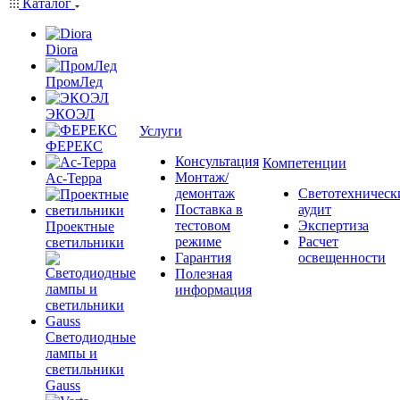
Каталог
Diora
ПромЛед
ЭКОЭЛ
Услуги
ФЕРЕКС
Консультация
Компетенции
Монтаж/
Ас-Терра
демонтаж
Светотехническ
Поставка в
аудит
тестовом
Экспертиза
Проектные
режиме
Расчет
светильники
Гарантия
освещенности
Полезная
информация
Светодиодные
лампы и
светильники
Gauss