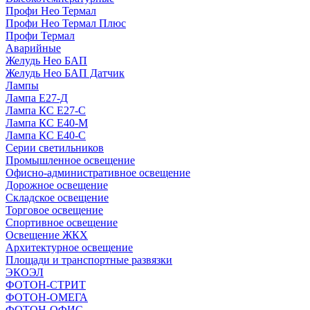
Профи Нео Термал
Профи Нео Термал Плюс
Профи Термал
Аварийные
Желудь Нео БАП
Желудь Нео БАП Датчик
Лампы
Лампа Е27-Д
Лампа КС Е27-С
Лампа КС Е40-М
Лампа КС Е40-С
Серии светильников
Промышленное освещение
Офисно-административное освещение
Дорожное освещение
Складское освещение
Торговое освещение
Спортивное освещение
Освещение ЖКХ
Архитектурное освещение
Площади и транспортные развязки
ЭКОЭЛ
ФОТОН-СТРИТ
ФОТОН-ОМЕГА
ФОТОН-ОФИС