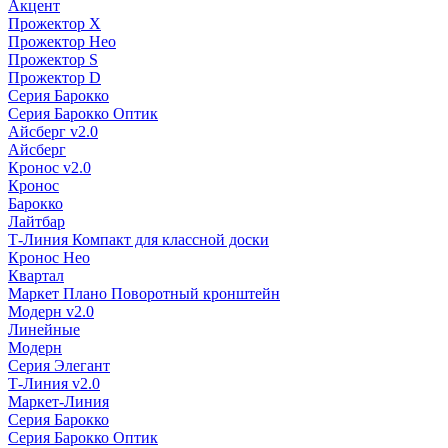
Акцент
Прожектор X
Прожектор Нео
Прожектор S
Прожектор D
Серия Барокко
Серия Барокко Оптик
Айсберг v2.0
Айсберг
Кронос v2.0
Кронос
Барокко
Лайтбар
Т-Линия Компакт для классной доски
Кронос Нео
Квартал
Маркет Плано Поворотный кронштейн
Модерн v2.0
Линейные
Модерн
Серия Элегант
Т-Линия v2.0
Маркет-Линия
Серия Барокко
Серия Барокко Оптик