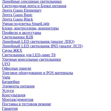
Линейные сенсорные светильники
Светодиодная лента и Блоки питания
Лента Gauss Elementary
Лента Gauss Basic
Лента Gauss Black
Умная подсветка SmartLight
Блоки, контроллеры, коннекторы
Профили и аксессуары
Светильники B2B
Линейный LED светильник (аналог ЛПО)
Линейный LED светильник IP65 (аналог ЛСП)
Сауна ЖКХ
Светильники для LED-ламп T8
Уличные консольные светильники
UFO
Офисные панели
Торговое оборудование и POS материалы
Varta
Батарейки
Элементы питания
Услуги
Консультация
Монтаж/демонтаж
Поставка в тестовом режиме
Гарантия