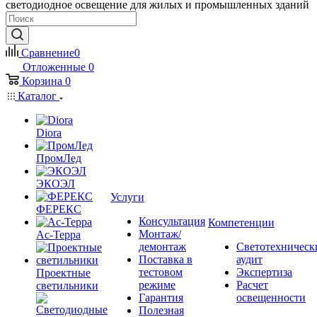
светодиодное освещение для жилых и промышленных зданий
Сравнение
0
Отложенные
0
Корзина
0
Каталог
Diora
ПромЛед
ЭКОЭЛ
Услуги
ФЕРЕКС
Консультация
Компетенции
Монтаж/
Ас-Терра
демонтаж
Светотехническ
Поставка в
аудит
тестовом
Экспертиза
Проектные
режиме
Расчет
светильники
Гарантия
освещенности
Полезная