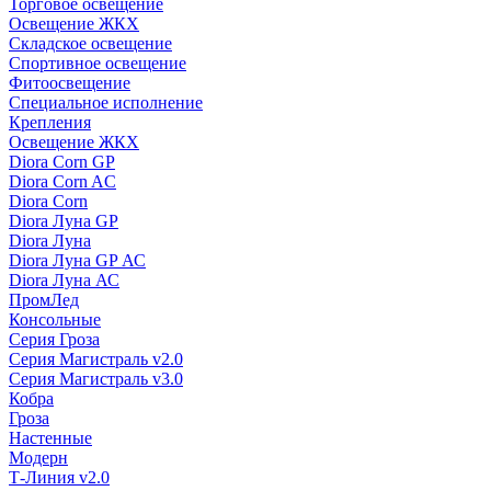
Торговое освещение
Освещение ЖКХ
Складское освещение
Спортивное освещение
Фитоосвещение
Специальное исполнение
Крепления
Освещение ЖКХ
Diora Corn GP
Diora Corn AC
Diora Corn
Diora Луна GP
Diora Луна
Diora Луна GP АС
Diora Луна АС
ПромЛед
Консольные
Серия Гроза
Серия Магистраль v2.0
Серия Магистраль v3.0
Кобра
Гроза
Настенные
Модерн
Т-Линия v2.0