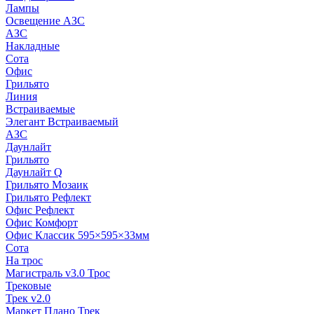
Лампы
Освещение АЗС
АЗС
Накладные
Сота
Офис
Грильято
Линия
Встраиваемые
Элегант Встраиваемый
АЗС
Даунлайт
Грильято
Даунлайт Q
Грильято Мозаик
Грильято Рефлект
Офис Рефлект
Офис Комфорт
Офис Классик 595×595×33мм
Сота
На трос
Магистраль v3.0 Трос
Трековые
Трек v2.0
Маркет Плано Трек