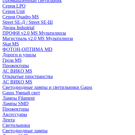
Промышленный светильник
Серия LPO
Серия Unit
Серия Quadro MS
Street SE-Д / Street SE-Ш
Диора Industrial
ПРОФИ v2.0 MS Мультилинза
Магистраль v2.0 MS Мультилинза
Skat MS
ФОТОН-ОПТИМА MD
Дороги и улицы
Гроза MS
Прожекторы
АС ВИКО MS
Открытые пространства
АС ВИКО MS
Светодиодные лампы и светильники Gauss
Gauss Умный свет
Лампы Filament
Лампы SMD
Прожекторы
Аксессуары
Лента
Светильники
Светодиодные лампы