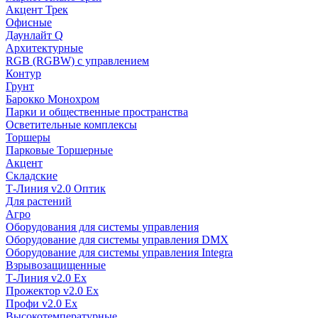
Акцент Трек
Офисные
Даунлайт Q
Архитектурные
RGB (RGBW) с управлением
Контур
Грунт
Барокко Монохром
Парки и общественные пространства
Осветительные комплексы
Торшеры
Парковые Торшерные
Акцент
Складские
Т-Линия v2.0 Оптик
Для растений
Агро
Оборудования для системы управления
Оборудование для системы управления DMX
Оборудование для системы управления Integra
Взрывозащищенные
Т-Линия v2.0 Ex
Прожектор v2.0 Ex
Профи v2.0 Ex
Высокотемпературные