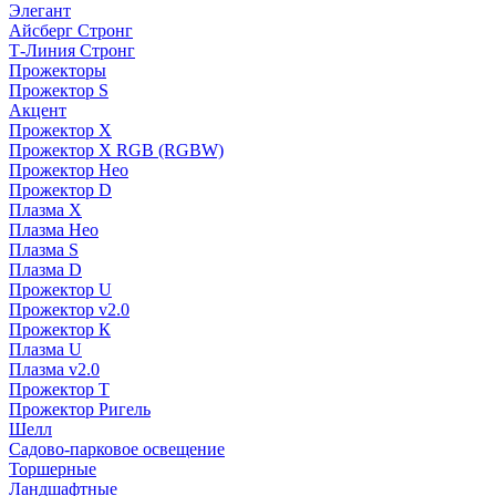
Элегант
Айсберг Стронг
Т-Линия Стронг
Прожекторы
Прожектор S
Акцент
Прожектор X
Прожектор Х RGB (RGBW)
Прожектор Нео
Прожектор D
Плазма X
Плазма Нео
Плазма S
Плазма D
Прожектор U
Прожектор v2.0
Прожектор К
Плазма U
Плазма v2.0
Прожектор Т
Прожектор Ригель
Шелл
Садово-парковое освещение
Торшерные
Ландшафтные