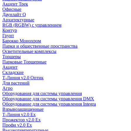
Акцент Трек
Офисные
Даунлайт Q
Архитектурные
RGB (RGBW) с управлением
Контур
Грунт
Барокко Монохром
Парки и общественные пространства
Осветительные комплексы
Торшеры
Парковые Торшерные
Акцент
Складские
Т-Линия v2.0 Оптик
Для растений
Агро
Оборудования для системы управления
Оборудование для системы управления DMX
Оборудование для системы управления Integra
Взрывозащищенные
Т-Линия v2.0 Ex
Прожектор v2.0 Ex
Профи v2.0 Ex
Высокотемпературные