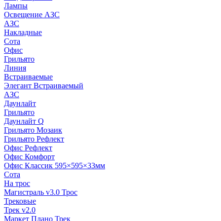
Лампы
Освещение АЗС
АЗС
Накладные
Сота
Офис
Грильято
Линия
Встраиваемые
Элегант Встраиваемый
АЗС
Даунлайт
Грильято
Даунлайт Q
Грильято Мозаик
Грильято Рефлект
Офис Рефлект
Офис Комфорт
Офис Классик 595×595×33мм
Сота
На трос
Магистраль v3.0 Трос
Трековые
Трек v2.0
Маркет Плано Трек