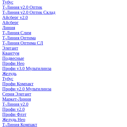
Тубус
Т-Линия v2.0 Оптик
Т-Линия v2.0 Оптик Склад
Айсберг v2.0
Айсберг
Линия
Т-Линия Слим
Т-Линия Оптима
Т-Линия Оптима СЛ
Элегант
Квантум
Подвесные
Профи Нео
Профи v3.0 Мультилинза
Желудь
Тубус
Профи Компакт
Профи v2.0 Мультилинза
Серия Элегант
Маркет-Линия
Т-Линия v2.0
Профи v2.0
Профи Флэт
Желудь Нео
Т-Линия Компакт