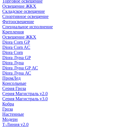
Торговое освещение
Освещение ЖКХ
Складское освещение
Спортивное освещение
Фитоосвещение
Специальное исполнение
Крепления
Освещение ЖКХ
Diora Corn GP
Diora Corn AC
Diora Corn
Diora Луна GP
Diora Луна
Diora Луна GP АС
Diora Луна АС
ПромЛед
Консольные
Серия Гроза
Серия Магистраль v2.0
Серия Магистраль v3.0
Кобра
Гроза
Настенные
Модерн
Т-Линия v2.0