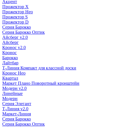
Акцент
Прожектор X
Прожектор Нео
Прожектор S
Прожектор D
Серия Барокко
Серия Барокко Оптик
Айсберг v2.0
Айсберг
Кронос v2.0
Кронос
Барокко
Лайтбар
Т-Линия Компакт для классной доски
Кронос Нео
Квартал
Маркет Плано Поворотный кронштейн
Модерн v2.0
Линейные
Модерн
Серия Элегант
Т-Линия v2.0
Маркет-Линия
Серия Барокко
Серия Барокко Оптик