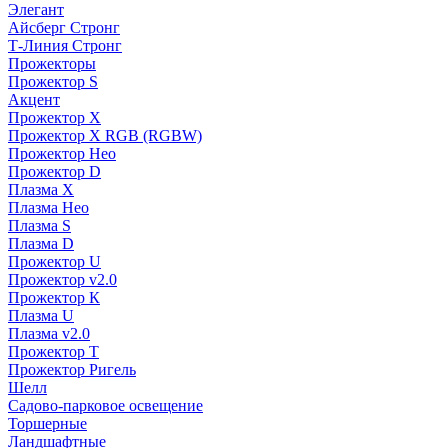
Элегант
Айсберг Стронг
Т-Линия Стронг
Прожекторы
Прожектор S
Акцент
Прожектор X
Прожектор Х RGB (RGBW)
Прожектор Нео
Прожектор D
Плазма X
Плазма Нео
Плазма S
Плазма D
Прожектор U
Прожектор v2.0
Прожектор К
Плазма U
Плазма v2.0
Прожектор Т
Прожектор Ригель
Шелл
Садово-парковое освещение
Торшерные
Ландшафтные