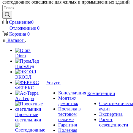
светодиодное освещение для жилых и промышленных зданий
Сравнение
0
Отложенные
0
Корзина
0
Каталог
Diora
ПромЛед
ЭКОЭЛ
Услуги
ФЕРЕКС
Консультация
Компетенции
Монтаж/
Ас-Терра
демонтаж
Светотехническ
Поставка в
аудит
тестовом
Экспертиза
Проектные
режиме
Расчет
светильники
Гарантия
освещенности
Полезная