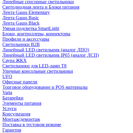
Линейные сенсорные светильники
Светодиодная лента и Блоки питания
Лента Gauss Elementary
Лента Gauss Basic
Лента Gauss Black
Умная подсветка SmartLight
Блоки, контроллеры, коннекторы
Профили и аксессуары
Светильники B2B
Линейный LED светильник (аналог ЛПО)
Линейный LED светильник IP65 (аналог ЛСП)
Сауна ЖКХ
Светильники для LED-ламп T8
Уличные консольные светильники
UFO
Офисные панели
Торговое оборудование и POS материалы
Varta
Батарейки
Элементы питания
Услуги
Консультация
Монтаж/демонтаж
Поставка в тестовом режиме
Гарантия