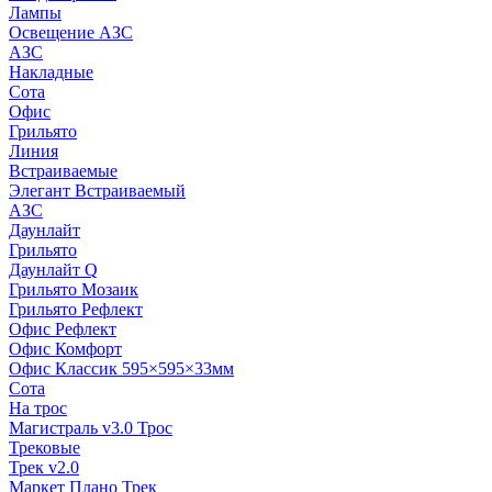
Лампы
Освещение АЗС
АЗС
Накладные
Сота
Офис
Грильято
Линия
Встраиваемые
Элегант Встраиваемый
АЗС
Даунлайт
Грильято
Даунлайт Q
Грильято Мозаик
Грильято Рефлект
Офис Рефлект
Офис Комфорт
Офис Классик 595×595×33мм
Сота
На трос
Магистраль v3.0 Трос
Трековые
Трек v2.0
Маркет Плано Трек