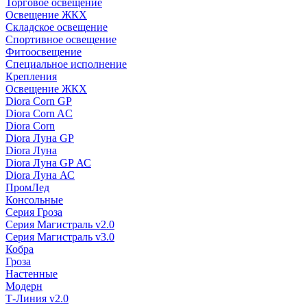
Торговое освещение
Освещение ЖКХ
Складское освещение
Спортивное освещение
Фитоосвещение
Специальное исполнение
Крепления
Освещение ЖКХ
Diora Corn GP
Diora Corn AC
Diora Corn
Diora Луна GP
Diora Луна
Diora Луна GP АС
Diora Луна АС
ПромЛед
Консольные
Серия Гроза
Серия Магистраль v2.0
Серия Магистраль v3.0
Кобра
Гроза
Настенные
Модерн
Т-Линия v2.0