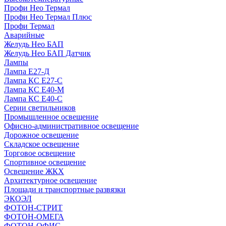
Профи Нео Термал
Профи Нео Термал Плюс
Профи Термал
Аварийные
Желудь Нео БАП
Желудь Нео БАП Датчик
Лампы
Лампа Е27-Д
Лампа КС Е27-С
Лампа КС Е40-М
Лампа КС Е40-С
Серии светильников
Промышленное освещение
Офисно-административное освещение
Дорожное освещение
Складское освещение
Торговое освещение
Спортивное освещение
Освещение ЖКХ
Архитектурное освещение
Площади и транспортные развязки
ЭКОЭЛ
ФОТОН-СТРИТ
ФОТОН-ОМЕГА
ФОТОН-ОФИС