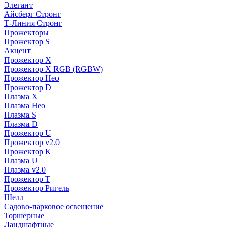
Элегант
Айсберг Стронг
Т-Линия Стронг
Прожекторы
Прожектор S
Акцент
Прожектор X
Прожектор Х RGB (RGBW)
Прожектор Нео
Прожектор D
Плазма X
Плазма Нео
Плазма S
Плазма D
Прожектор U
Прожектор v2.0
Прожектор К
Плазма U
Плазма v2.0
Прожектор Т
Прожектор Ригель
Шелл
Садово-парковое освещение
Торшерные
Ландшафтные