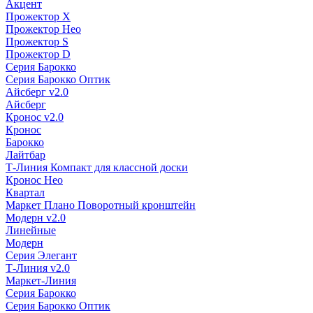
Акцент
Прожектор X
Прожектор Нео
Прожектор S
Прожектор D
Серия Барокко
Серия Барокко Оптик
Айсберг v2.0
Айсберг
Кронос v2.0
Кронос
Барокко
Лайтбар
Т-Линия Компакт для классной доски
Кронос Нео
Квартал
Маркет Плано Поворотный кронштейн
Модерн v2.0
Линейные
Модерн
Серия Элегант
Т-Линия v2.0
Маркет-Линия
Серия Барокко
Серия Барокко Оптик