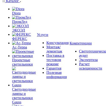
Каталог
Diora
ПромЛед
ЭКОЭЛ
Услуги
ФЕРЕКС
Консультация
Компетенции
Монтаж/
Ас-Терра
демонтаж
Светотехническ
Поставка в
аудит
тестовом
Экспертиза
Проектные
режиме
Расчет
светильники
Гарантия
освещенности
Полезная
информация
Светодиодные
лампы и
светильники
Gauss