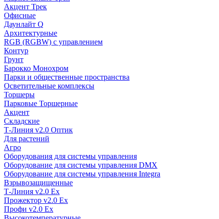
Акцент Трек
Офисные
Даунлайт Q
Архитектурные
RGB (RGBW) с управлением
Контур
Грунт
Барокко Монохром
Парки и общественные пространства
Осветительные комплексы
Торшеры
Парковые Торшерные
Акцент
Складские
Т-Линия v2.0 Оптик
Для растений
Агро
Оборудования для системы управления
Оборудование для системы управления DMX
Оборудование для системы управления Integra
Взрывозащищенные
Т-Линия v2.0 Ex
Прожектор v2.0 Ex
Профи v2.0 Ex
Высокотемпературные