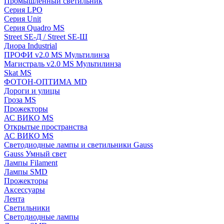
Промышленный светильник
Серия LPO
Серия Unit
Серия Quadro MS
Street SE-Д / Street SE-Ш
Диора Industrial
ПРОФИ v2.0 MS Мультилинза
Магистраль v2.0 MS Мультилинза
Skat MS
ФОТОН-ОПТИМА MD
Дороги и улицы
Гроза MS
Прожекторы
АС ВИКО MS
Открытые пространства
АС ВИКО MS
Светодиодные лампы и светильники Gauss
Gauss Умный свет
Лампы Filament
Лампы SMD
Прожекторы
Аксессуары
Лента
Светильники
Светодиодные лампы