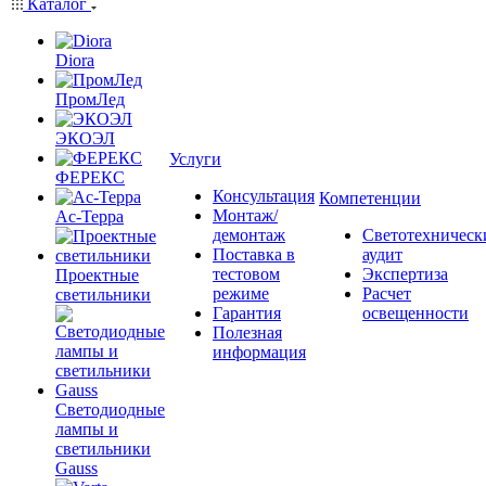
Каталог
Diora
ПромЛед
ЭКОЭЛ
Услуги
ФЕРЕКС
Консультация
Компетенции
Монтаж/
Ас-Терра
демонтаж
Светотехническ
Поставка в
аудит
тестовом
Экспертиза
Проектные
режиме
Расчет
светильники
Гарантия
освещенности
Полезная
информация
Светодиодные
лампы и
светильники
Gauss