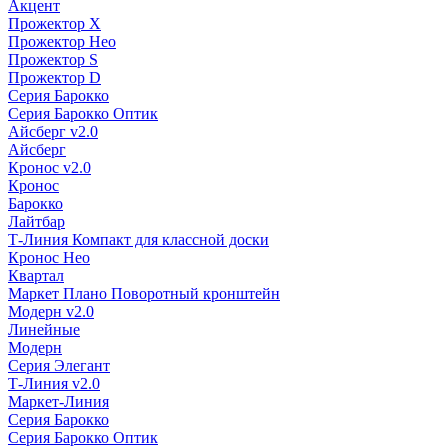
Акцент
Прожектор X
Прожектор Нео
Прожектор S
Прожектор D
Серия Барокко
Серия Барокко Оптик
Айсберг v2.0
Айсберг
Кронос v2.0
Кронос
Барокко
Лайтбар
Т-Линия Компакт для классной доски
Кронос Нео
Квартал
Маркет Плано Поворотный кронштейн
Модерн v2.0
Линейные
Модерн
Серия Элегант
Т-Линия v2.0
Маркет-Линия
Серия Барокко
Серия Барокко Оптик