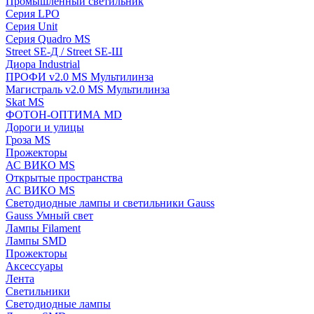
Промышленный светильник
Серия LPO
Серия Unit
Серия Quadro MS
Street SE-Д / Street SE-Ш
Диора Industrial
ПРОФИ v2.0 MS Мультилинза
Магистраль v2.0 MS Мультилинза
Skat MS
ФОТОН-ОПТИМА MD
Дороги и улицы
Гроза MS
Прожекторы
АС ВИКО MS
Открытые пространства
АС ВИКО MS
Светодиодные лампы и светильники Gauss
Gauss Умный свет
Лампы Filament
Лампы SMD
Прожекторы
Аксессуары
Лента
Светильники
Светодиодные лампы