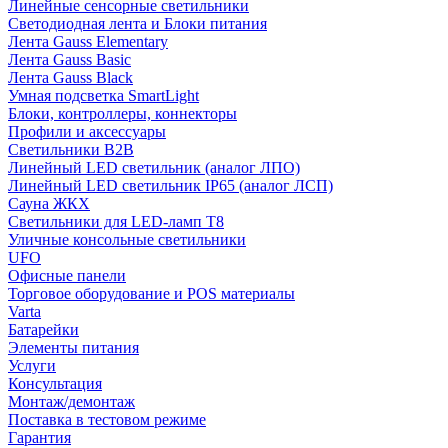
Линейные сенсорные светильники
Светодиодная лента и Блоки питания
Лента Gauss Elementary
Лента Gauss Basic
Лента Gauss Black
Умная подсветка SmartLight
Блоки, контроллеры, коннекторы
Профили и аксессуары
Светильники B2B
Линейный LED светильник (аналог ЛПО)
Линейный LED светильник IP65 (аналог ЛСП)
Сауна ЖКХ
Светильники для LED-ламп T8
Уличные консольные светильники
UFO
Офисные панели
Торговое оборудование и POS материалы
Varta
Батарейки
Элементы питания
Услуги
Консультация
Монтаж/демонтаж
Поставка в тестовом режиме
Гарантия