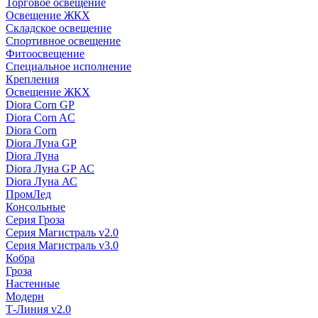
Торговое освещение
Освещение ЖКХ
Складское освещение
Спортивное освещение
Фитоосвещение
Специальное исполнение
Крепления
Освещение ЖКХ
Diora Corn GP
Diora Corn AC
Diora Corn
Diora Луна GP
Diora Луна
Diora Луна GP АС
Diora Луна АС
ПромЛед
Консольные
Серия Гроза
Серия Магистраль v2.0
Серия Магистраль v3.0
Кобра
Гроза
Настенные
Модерн
Т-Линия v2.0