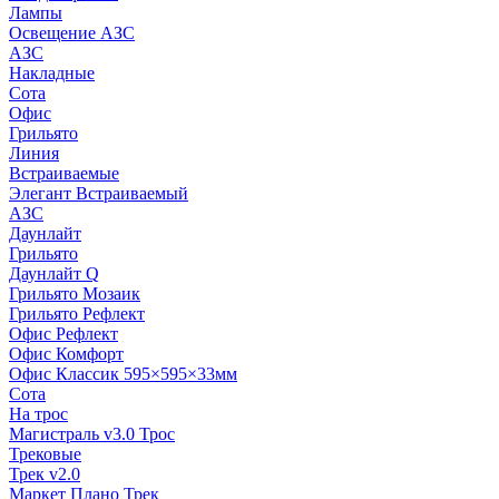
Лампы
Освещение АЗС
АЗС
Накладные
Сота
Офис
Грильято
Линия
Встраиваемые
Элегант Встраиваемый
АЗС
Даунлайт
Грильято
Даунлайт Q
Грильято Мозаик
Грильято Рефлект
Офис Рефлект
Офис Комфорт
Офис Классик 595×595×33мм
Сота
На трос
Магистраль v3.0 Трос
Трековые
Трек v2.0
Маркет Плано Трек