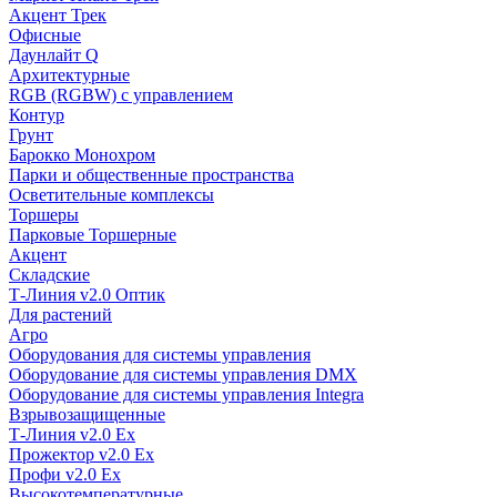
Акцент Трек
Офисные
Даунлайт Q
Архитектурные
RGB (RGBW) с управлением
Контур
Грунт
Барокко Монохром
Парки и общественные пространства
Осветительные комплексы
Торшеры
Парковые Торшерные
Акцент
Складские
Т-Линия v2.0 Оптик
Для растений
Агро
Оборудования для системы управления
Оборудование для системы управления DMX
Оборудование для системы управления Integra
Взрывозащищенные
Т-Линия v2.0 Ex
Прожектор v2.0 Ex
Профи v2.0 Ex
Высокотемпературные