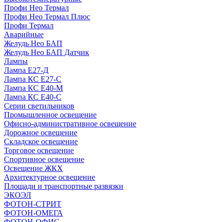
Профи Нео Термал
Профи Нео Термал Плюс
Профи Термал
Аварийные
Желудь Нео БАП
Желудь Нео БАП Датчик
Лампы
Лампа Е27-Д
Лампа КС Е27-С
Лампа КС Е40-М
Лампа КС Е40-С
Серии светильников
Промышленное освещение
Офисно-административное освещение
Дорожное освещение
Складское освещение
Торговое освещение
Спортивное освещение
Освещение ЖКХ
Архитектурное освещение
Площади и транспортные развязки
ЭКОЭЛ
ФОТОН-СТРИТ
ФОТОН-ОМЕГА
ФОТОН-ОФИС