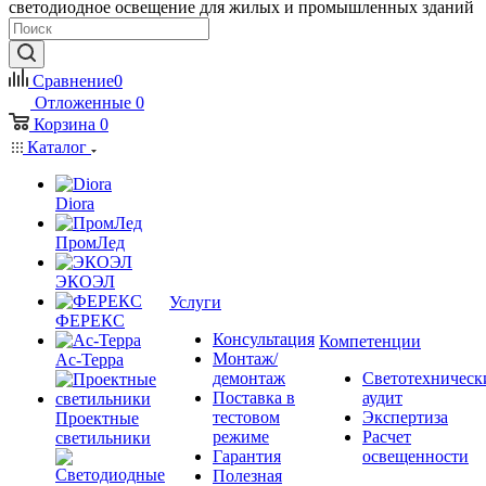
светодиодное освещение для жилых и промышленных зданий
Сравнение
0
Отложенные
0
Корзина
0
Каталог
Diora
ПромЛед
ЭКОЭЛ
Услуги
ФЕРЕКС
Консультация
Компетенции
Монтаж/
Ас-Терра
демонтаж
Светотехническ
Поставка в
аудит
тестовом
Экспертиза
Проектные
режиме
Расчет
светильники
Гарантия
освещенности
Полезная