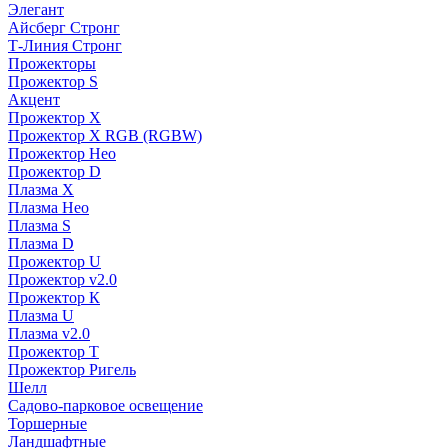
Элегант
Айсберг Стронг
Т-Линия Стронг
Прожекторы
Прожектор S
Акцент
Прожектор X
Прожектор Х RGB (RGBW)
Прожектор Нео
Прожектор D
Плазма X
Плазма Нео
Плазма S
Плазма D
Прожектор U
Прожектор v2.0
Прожектор К
Плазма U
Плазма v2.0
Прожектор Т
Прожектор Ригель
Шелл
Садово-парковое освещение
Торшерные
Ландшафтные