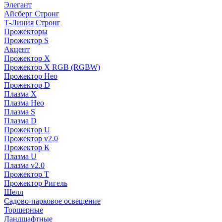
Элегант
Айсберг Стронг
Т-Линия Стронг
Прожекторы
Прожектор S
Акцент
Прожектор X
Прожектор Х RGB (RGBW)
Прожектор Нео
Прожектор D
Плазма X
Плазма Нео
Плазма S
Плазма D
Прожектор U
Прожектор v2.0
Прожектор К
Плазма U
Плазма v2.0
Прожектор Т
Прожектор Ригель
Шелл
Садово-парковое освещение
Торшерные
Ландшафтные