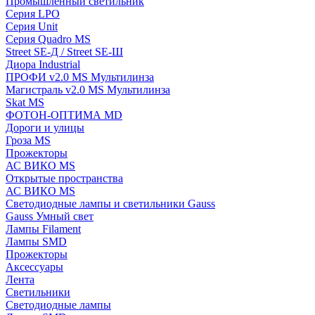
Промышленный светильник
Серия LPO
Серия Unit
Серия Quadro MS
Street SE-Д / Street SE-Ш
Диора Industrial
ПРОФИ v2.0 MS Мультилинза
Магистраль v2.0 MS Мультилинза
Skat MS
ФОТОН-ОПТИМА MD
Дороги и улицы
Гроза MS
Прожекторы
АС ВИКО MS
Открытые пространства
АС ВИКО MS
Светодиодные лампы и светильники Gauss
Gauss Умный свет
Лампы Filament
Лампы SMD
Прожекторы
Аксессуары
Лента
Светильники
Светодиодные лампы