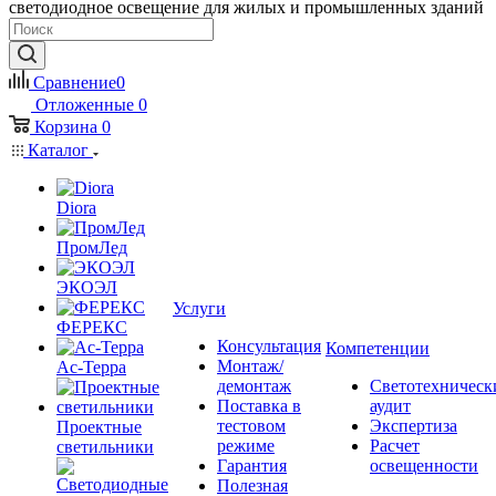
светодиодное освещение для жилых и промышленных зданий
Сравнение
0
Отложенные
0
Корзина
0
Каталог
Diora
ПромЛед
ЭКОЭЛ
Услуги
ФЕРЕКС
Консультация
Компетенции
Монтаж/
Ас-Терра
демонтаж
Светотехническ
Поставка в
аудит
тестовом
Экспертиза
Проектные
режиме
Расчет
светильники
Гарантия
освещенности
Полезная