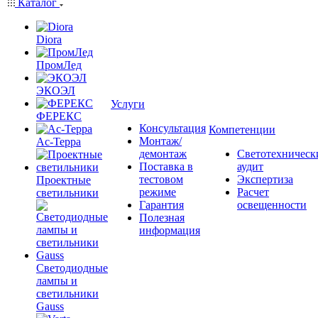
Каталог
Diora
ПромЛед
ЭКОЭЛ
Услуги
ФЕРЕКС
Консультация
Компетенции
Монтаж/
Ас-Терра
демонтаж
Светотехническ
Поставка в
аудит
тестовом
Экспертиза
Проектные
режиме
Расчет
светильники
Гарантия
освещенности
Полезная
информация
Светодиодные
лампы и
светильники
Gauss