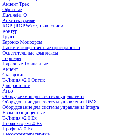
Акцент Трек
Офисные
Даунлайт Q
Архитектурные
RGB (RGBW) с управлением
Контур
Грунт
Барокко Монохром
Парки и общественные пространства
Осветительные комплексы
Торшеры
Парковые Торшерные
Акцент
Складские
Т-Линия v2.0 Оптик
Для растений
Агро
Оборудования для системы управления
Оборудование для системы управления DMX
Оборудование для системы управления Integra
Взрывозащищенные
Т-Линия v2.0 Ex
Прожектор v2.0 Ex
Профи v2.0 Ex
Высокотемпературные