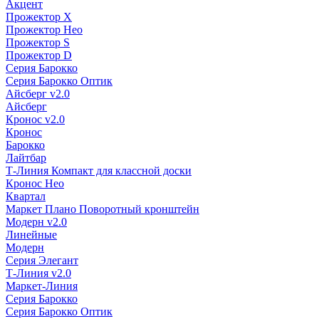
Акцент
Прожектор X
Прожектор Нео
Прожектор S
Прожектор D
Серия Барокко
Серия Барокко Оптик
Айсберг v2.0
Айсберг
Кронос v2.0
Кронос
Барокко
Лайтбар
Т-Линия Компакт для классной доски
Кронос Нео
Квартал
Маркет Плано Поворотный кронштейн
Модерн v2.0
Линейные
Модерн
Серия Элегант
Т-Линия v2.0
Маркет-Линия
Серия Барокко
Серия Барокко Оптик