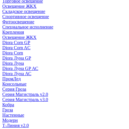
Торговое освещение
Освещение ЖКХ
Складское освещение
Спортивное освещение
Фитоосвещение
Специальное исполнение
Крепления
Освещение ЖКХ
Diora Corn GP
Diora Corn AC
Diora Corn
Diora Луна GP
Diora Луна
Diora Луна GP АС
Diora Луна АС
ПромЛед
Консольные
Серия Гроза
Серия Магистраль v2.0
Серия Магистраль v3.0
Кобра
Гроза
Настенные
Модерн
Т-Линия v2.0