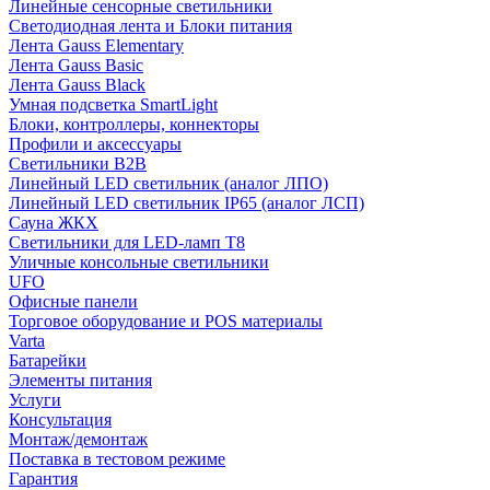
Линейные сенсорные светильники
Светодиодная лента и Блоки питания
Лента Gauss Elementary
Лента Gauss Basic
Лента Gauss Black
Умная подсветка SmartLight
Блоки, контроллеры, коннекторы
Профили и аксессуары
Светильники B2B
Линейный LED светильник (аналог ЛПО)
Линейный LED светильник IP65 (аналог ЛСП)
Сауна ЖКХ
Светильники для LED-ламп T8
Уличные консольные светильники
UFO
Офисные панели
Торговое оборудование и POS материалы
Varta
Батарейки
Элементы питания
Услуги
Консультация
Монтаж/демонтаж
Поставка в тестовом режиме
Гарантия