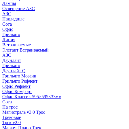
Лампы
Освещение АЗС
АЗС
Накладные
Сота
Офис
Грильято
Линия
Встраиваемые
Элегант Встраиваемый
АЗС
Даунлайт
Грильято
Даунлайт Q
Грильято Мозаик
Грильято Рефлект
Офис Рефлект
Офис Комфорт
Офис Классик 595×595×33мм
Сота
На трос
Магистраль v3.0 Трос
Трековые
Трек v2.0
Маркет Плано Трек