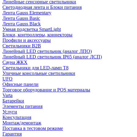
Линейные сенсорные светильники
Светодиодная лента и Блоки питания
Лента Gauss Elementary
Лента Gauss Basic
Лента Gauss Black
Умная подсветка SmartLight
Блоки, контроллеры, коннекторы
Профили и аксессуары
Светильники B2B
Линейный LED светильник (аналог ЛПО)
Линейный LED светильник IP65 (аналог ЛСП)
Сауна ЖКХ
Светильники для LED-ламп T8
Уличные консольные светильники
UFO
Офисные панели
Торговое оборудование и POS материалы
Varta
Батарейки
Элементы питания
Услуги
Консультация
Монтаж/демонтаж
Поставка в тестовом режиме
Гарантия