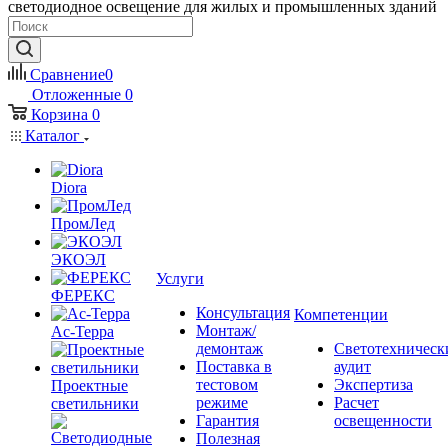
светодиодное освещение для жилых и промышленных зданий
Сравнение
0
Отложенные
0
Корзина
0
Каталог
Diora
ПромЛед
ЭКОЭЛ
Услуги
ФЕРЕКС
Консультация
Компетенции
Монтаж/
Ас-Терра
демонтаж
Светотехническ
Поставка в
аудит
тестовом
Экспертиза
Проектные
режиме
Расчет
светильники
Гарантия
освещенности
Полезная