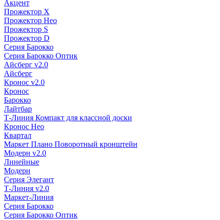
Акцент
Прожектор X
Прожектор Нео
Прожектор S
Прожектор D
Серия Барокко
Серия Барокко Оптик
Айсберг v2.0
Айсберг
Кронос v2.0
Кронос
Барокко
Лайтбар
Т-Линия Компакт для классной доски
Кронос Нео
Квартал
Маркет Плано Поворотный кронштейн
Модерн v2.0
Линейные
Модерн
Серия Элегант
Т-Линия v2.0
Маркет-Линия
Серия Барокко
Серия Барокко Оптик