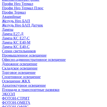
Профи Нео Термал
Профи Нео Термал Плюс
Профи Термал
Аварийные
Желудь Нео БАП
Желудь Нео БАП Датчик
Лампы
Лампа Е27-Д
Лампа КС Е27-С
Лампа КС Е40-М
Лампа КС Е40-С
Серии светильников
Промышленное освещение
Офисно-административное освещение
Дорожное освещение
Складское освещение
Торговое освещение
Спортивное освещение
Освещение ЖКХ
Архитектурное освещение
Площади и транспортные развязки
ЭКОЭЛ
ФОТОН-СТРИТ
ФОТОН-ОМЕГА
ФОТОН-ОФИС