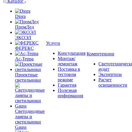
Каталог
Diora
ПромЛед
ЭКОЭЛ
Услуги
ФЕРЕКС
Консультация
Компетенции
Монтаж/
Ас-Терра
демонтаж
Светотехническ
Поставка в
аудит
тестовом
Экспертиза
Проектные
режиме
Расчет
светильники
Гарантия
освещенности
Полезная
информация
Светодиодные
лампы и
светильники
Gauss