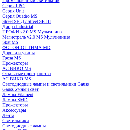
Промышленный светильник
Серия LPO
Серия Unit
Серия Quadro MS
Street SE-Д / Street SE-Ш
Диора Industrial
ПРОФИ v2.0 MS Мультилинза
Магистраль v2.0 MS Мультилинза
Skat MS
ФОТОН-ОПТИМА MD
Дороги и улицы
Гроза MS
Прожекторы
АС ВИКО MS
Открытые пространства
АС ВИКО MS
Светодиодные лампы и светильники Gauss
Gauss Умный свет
Лампы Filament
Лампы SMD
Прожекторы
Аксессуары
Лента
Светильники
Светодиодные лампы