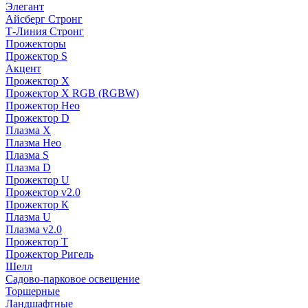
Элегант
Айсберг Стронг
Т-Линия Стронг
Прожекторы
Прожектор S
Акцент
Прожектор X
Прожектор Х RGB (RGBW)
Прожектор Нео
Прожектор D
Плазма X
Плазма Нео
Плазма S
Плазма D
Прожектор U
Прожектор v2.0
Прожектор К
Плазма U
Плазма v2.0
Прожектор Т
Прожектор Ригель
Шелл
Садово-парковое освещение
Торшерные
Ландшафтные