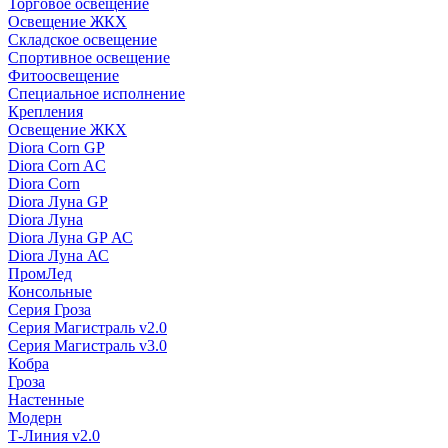
Торговое освещение
Освещение ЖКХ
Складское освещение
Спортивное освещение
Фитоосвещение
Специальное исполнение
Крепления
Освещение ЖКХ
Diora Corn GP
Diora Corn AC
Diora Corn
Diora Луна GP
Diora Луна
Diora Луна GP АС
Diora Луна АС
ПромЛед
Консольные
Серия Гроза
Серия Магистраль v2.0
Серия Магистраль v3.0
Кобра
Гроза
Настенные
Модерн
Т-Линия v2.0