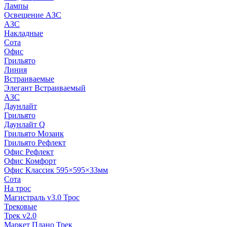
Лампы
Освещение АЗС
АЗС
Накладные
Сота
Офис
Грильято
Линия
Встраиваемые
Элегант Встраиваемый
АЗС
Даунлайт
Грильято
Даунлайт Q
Грильято Мозаик
Грильято Рефлект
Офис Рефлект
Офис Комфорт
Офис Классик 595×595×33мм
Сота
На трос
Магистраль v3.0 Трос
Трековые
Трек v2.0
Маркет Плано Трек