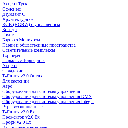
Акцент Трек
Офисные
Даунлайт Q
Архитектурные
RGB (RGBW) с управлением
Контур
Грунт
Барокко Монохром
Парки и общественные пространства
Осветительные комплексы
Торшеры
Парковые Торшерные
Акцент
Складские
Т-Линия v2.0 Оптик
Для растений
Агро
Оборудования для системы управления
Оборудование для системы управления DMX
Оборудование для системы управления Integra
Взрывозащищенные
Т-Линия v2.0 Ex
Прожектор v2.0 Ex
Профи v2.0 Ex
Высокотемпературные