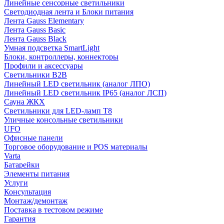
Линейные сенсорные светильники
Светодиодная лента и Блоки питания
Лента Gauss Elementary
Лента Gauss Basic
Лента Gauss Black
Умная подсветка SmartLight
Блоки, контроллеры, коннекторы
Профили и аксессуары
Светильники B2B
Линейный LED светильник (аналог ЛПО)
Линейный LED светильник IP65 (аналог ЛСП)
Сауна ЖКХ
Светильники для LED-ламп T8
Уличные консольные светильники
UFO
Офисные панели
Торговое оборудование и POS материалы
Varta
Батарейки
Элементы питания
Услуги
Консультация
Монтаж/демонтаж
Поставка в тестовом режиме
Гарантия