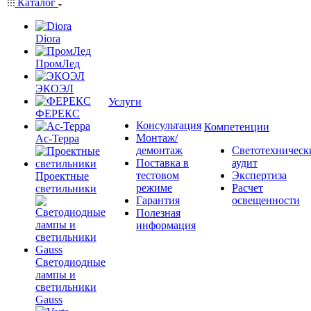
Каталог
Diora
ПромЛед
ЭКОЭЛ
Услуги
ФЕРЕКС
Консультация
Компетенции
Монтаж/
Ас-Терра
демонтаж
Светотехническ
Поставка в
аудит
тестовом
Экспертиза
Проектные
режиме
Расчет
светильники
Гарантия
освещенности
Полезная
информация
Светодиодные
лампы и
светильники
Gauss