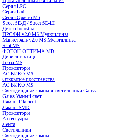
Промышленный светильник
Серия LPO
Серия Unit
Серия Quadro MS
Street SE-Д / Street SE-Ш
Диора Industrial
ПРОФИ v2.0 MS Мультилинза
Магистраль v2.0 MS Мультилинза
Skat MS
ФОТОН-ОПТИМА MD
Дороги и улицы
Гроза MS
Прожекторы
АС ВИКО MS
Открытые пространства
АС ВИКО MS
Светодиодные лампы и светильники Gauss
Gauss Умный свет
Лампы Filament
Лампы SMD
Прожекторы
Аксессуары
Лента
Светильники
Светодиодные лампы