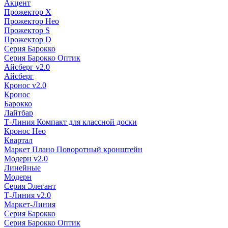
Акцент
Прожектор X
Прожектор Нео
Прожектор S
Прожектор D
Серия Барокко
Серия Барокко Оптик
Айсберг v2.0
Айсберг
Кронос v2.0
Кронос
Барокко
Лайтбар
Т-Линия Компакт для классной доски
Кронос Нео
Квартал
Маркет Плано Поворотный кронштейн
Модерн v2.0
Линейные
Модерн
Серия Элегант
Т-Линия v2.0
Маркет-Линия
Серия Барокко
Серия Барокко Оптик