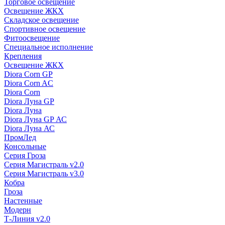
Торговое освещение
Освещение ЖКХ
Складское освещение
Спортивное освещение
Фитоосвещение
Специальное исполнение
Крепления
Освещение ЖКХ
Diora Corn GP
Diora Corn AC
Diora Corn
Diora Луна GP
Diora Луна
Diora Луна GP АС
Diora Луна АС
ПромЛед
Консольные
Серия Гроза
Серия Магистраль v2.0
Серия Магистраль v3.0
Кобра
Гроза
Настенные
Модерн
Т-Линия v2.0