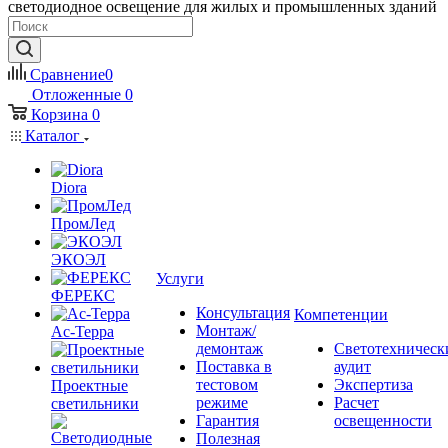
светодиодное освещение для жилых и промышленных зданий
Сравнение
0
Отложенные
0
Корзина
0
Каталог
Diora
ПромЛед
ЭКОЭЛ
Услуги
ФЕРЕКС
Консультация
Компетенции
Монтаж/
Ас-Терра
демонтаж
Светотехническ
Поставка в
аудит
тестовом
Экспертиза
Проектные
режиме
Расчет
светильники
Гарантия
освещенности
Полезная