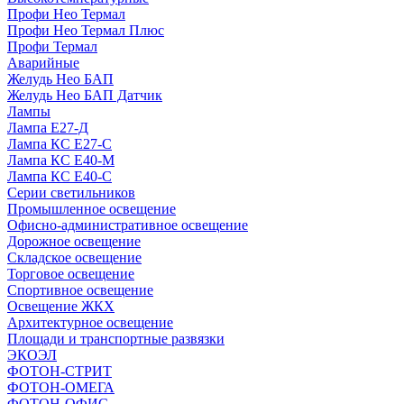
Профи Нео Термал
Профи Нео Термал Плюс
Профи Термал
Аварийные
Желудь Нео БАП
Желудь Нео БАП Датчик
Лампы
Лампа Е27-Д
Лампа КС Е27-С
Лампа КС Е40-М
Лампа КС Е40-С
Серии светильников
Промышленное освещение
Офисно-административное освещение
Дорожное освещение
Складское освещение
Торговое освещение
Спортивное освещение
Освещение ЖКХ
Архитектурное освещение
Площади и транспортные развязки
ЭКОЭЛ
ФОТОН-СТРИТ
ФОТОН-ОМЕГА
ФОТОН-ОФИС