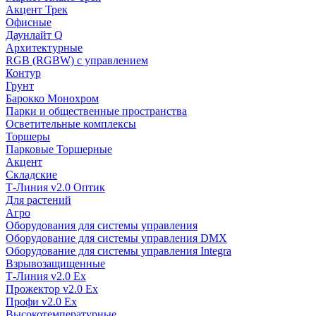
Акцент Трек
Офисные
Даунлайт Q
Архитектурные
RGB (RGBW) с управлением
Контур
Грунт
Барокко Монохром
Парки и общественные пространства
Осветительные комплексы
Торшеры
Парковые Торшерные
Акцент
Складские
Т-Линия v2.0 Оптик
Для растений
Агро
Оборудования для системы управления
Оборудование для системы управления DMX
Оборудование для системы управления Integra
Взрывозащищенные
Т-Линия v2.0 Ex
Прожектор v2.0 Ex
Профи v2.0 Ex
Высокотемпературные