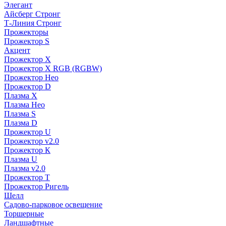
Элегант
Айсберг Стронг
Т-Линия Стронг
Прожекторы
Прожектор S
Акцент
Прожектор X
Прожектор Х RGB (RGBW)
Прожектор Нео
Прожектор D
Плазма X
Плазма Нео
Плазма S
Плазма D
Прожектор U
Прожектор v2.0
Прожектор К
Плазма U
Плазма v2.0
Прожектор Т
Прожектор Ригель
Шелл
Садово-парковое освещение
Торшерные
Ландшафтные