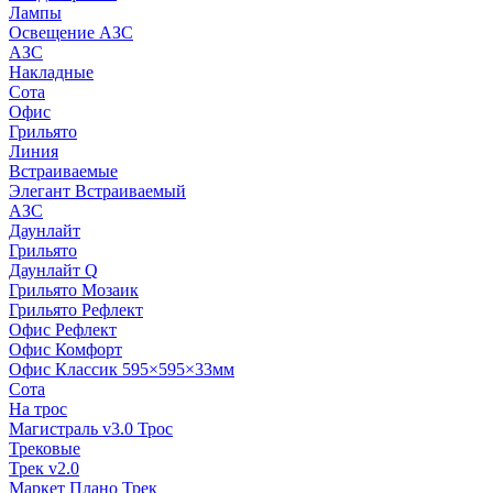
Лампы
Освещение АЗС
АЗС
Накладные
Сота
Офис
Грильято
Линия
Встраиваемые
Элегант Встраиваемый
АЗС
Даунлайт
Грильято
Даунлайт Q
Грильято Мозаик
Грильято Рефлект
Офис Рефлект
Офис Комфорт
Офис Классик 595×595×33мм
Сота
На трос
Магистраль v3.0 Трос
Трековые
Трек v2.0
Маркет Плано Трек